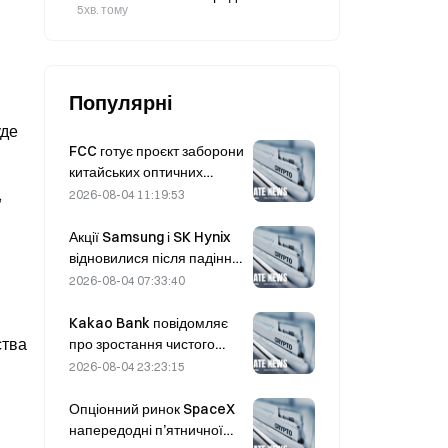
директорів Shielded Labs
5хв. тому
Популярні
уде
FCC готує проєкт заборони
китайських оптичних
модулів для центрів
,
2026-08-04 11:19:53
обробки даних; частка
Xinyuan на ринку може
Акції Samsung і SK Hynix
скоротитися на 27%
відновилися після падіння
на 5% завдяки купівлям
2026-08-04 07:33:40
роздрібних інвесторів
Kakao Bank повідомляє
ства
про зростання чистого
прибутку у II кварталі на
2026-08-04 23:23:15
11,5%, прибуток за I
півріччя досяг рекордного
Опціонний ринок SpaceX
рівня
напередодні п’ятничної