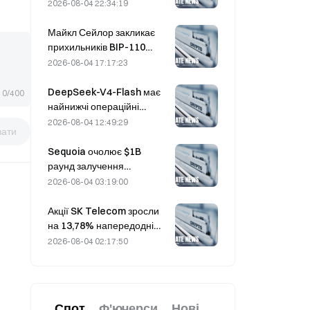
експірації фіксує $20M у
2026-08-04 22:34:19
загадкових позиціях кол-
опціонів зі страйком $330.
Майкл Сейлор закликає
прихильників BIP-110
«відступити», оскільки
2026-08-04 17:17:23
підтримка з боку майнерів
зупинилася на рівні 2,70%
DeepSeek-V4-Flash має
0/400
найнижчі операційні
витрати серед провідних
2026-08-04 12:49:29
вати
моделей ШІ в останніх
бенчмарках
Sequoia очолює $1B
раунд залучення
акціонерного капіталу
2026-08-04 03:19:00
ядерним стартапом Valar
Atomics 3 серпня
Акції SK Telecom зросли
на 13,78% напередодні
другого раунду
2026-08-04 02:17:50
оцінювання суверенної
моделі ШІ Південної Кореї
Спот
Ф'ючерси
Нові