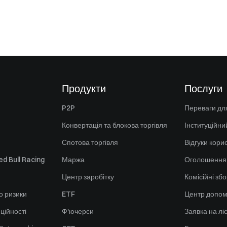
Продукти
Послуги
P2P
Переваги для
Конвертація та блокова торгівля
Інституційни
Спотова торгівля
Відгуки кори
d Bull Racing
Маржа
Оголошення
Центр заробітку
Комісійні зб
о ризики
ETF
Центр допом
ційності
Ф'ючерси
Заявка на лі