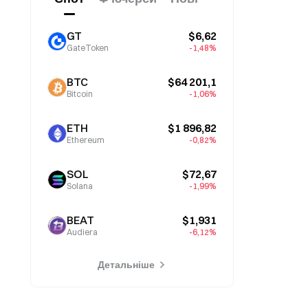
GT
$6,62
GateToken
-1,48%
BTC
$64 201,1
Bitcoin
-1,06%
ETH
$1 896,82
Ethereum
-0,82%
SOL
$72,67
Solana
-1,99%
BEAT
$1,931
Audiera
-6,12%
Детальніше