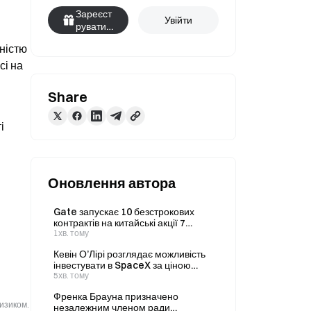
Зареєст
Увійти
руватис
я
ністю 
і на 
Share
 
Оновлення автора
Gate запускає 10 безстрокових
контрактів на китайські акції 7
серпня з можливістю використання
1хв. тому
кредитного плеча до 20x.
Кевін О’Лірі розглядає можливість
інвестувати в SpaceX за ціною
$100–110 за акцію після
5хв. тому
стабілізації волатильності на IPO
Френка Брауна призначено
ризиком.
незалежним членом ради