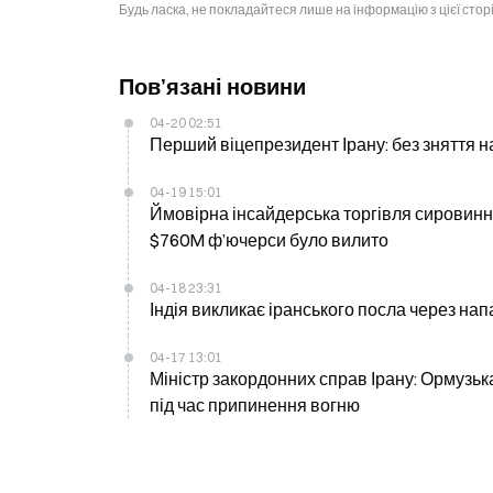
Будь ласка, не покладайтеся лише на інформацію з цієї стор
Пов’язані новини
04-20 02:51
Перший віцепрезидент Ірану: без зняття 
04-19 15:01
Ймовірна інсайдерська торгівля сировин
$760M ф’ючерси було вилито
04-18 23:31
Індія викликає іранського посла через нап
04-17 13:01
Міністр закордонних справ Ірану: Ормузь
під час припинення вогню