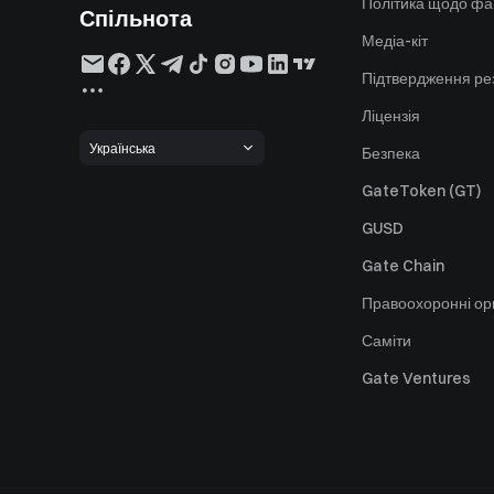
Політика щодо фа
Спільнота
Медіа-кіт
Підтвердження ре
Ліцензія
Українська
Безпека
GateToken (GT)
GUSD
Gate Chain
Правоохоронні ор
Саміти
Gate Ventures