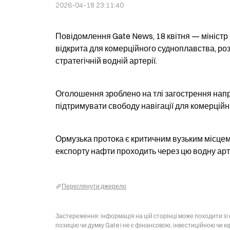
2026-04-18 23:11:40
Повідомлення Gate News, 18 квітня — міністр
відкрита для комерційного судноплавства, ро
стратегічній водній артерії.
Оголошення зроблено на тлі загострення напру
підтримувати свободу навігації для комерційн
Ормузька протока є критичним вузьким місцем
експорту нафти проходить через цю водну арт
Переглянути джерело
Застереження: інформація на цій сторінці може походити зі
позицію чи думку Gate і не є фінансовою, інвестиційною чи 