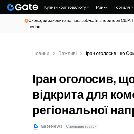
Купити криптовалюту
Ринки
Торгівля
Схоже, ви заходите на наш веб-сайт з території США. 
регіоні.
Новини
Важливі
Іран оголосив, що Орм
Іран оголосив, щ
відкрита для ком
регіональної нап
GateNews
Сировинні товари