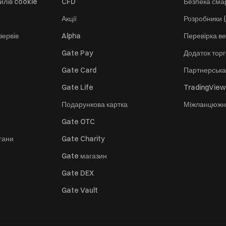
йлів cookie
CFD
Безпека смар
Акції
Розробники (
зервів
Alpha
Перевірка ве
Gate Pay
Додаток тор
Gate Card
Партнерська
Gate Life
TradingView
Подарункова картка
Міжланцюжн
Gate OTC
гани
Gate Charity
Gate магазин
Gate DEX
Gate Vault