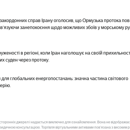
 закордонних справ Ірану оголосив, що Ормузька протока пов
зв’язуючи занепокоєння щодо можливих збоїв у морському рус
женості в регіоні, коли Іран наголошує на своїй прихильності
их суден через протоку.
 для глобальних енергопостачань: значна частина світового 
ерію.
 сторонніх джерел і надається виключно для ознайомлення. Вона не відображає
юридичною консультацією. Торгівля віртуальними активами пов’язана з високим 