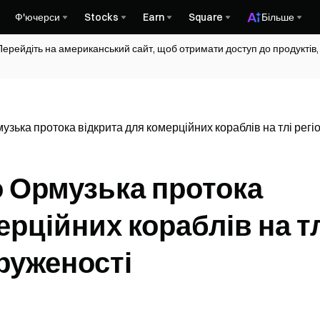
Ф'ючерси
Stocks
Earn
Square
Більше
Перейдіть на американський сайт, щоб отримати доступ до продуктів,
узька протока відкрита для комерційних кораблів на тлі рег
о Ормузька протока
ерційних кораблів на т
руженості