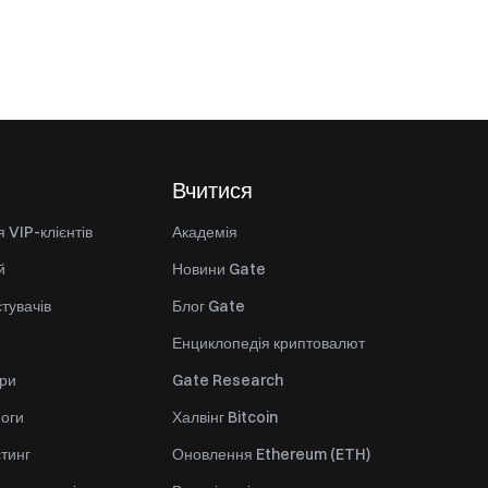
Вчитися
 VIP-клієнтів
Академія
й
Новини Gate
стувачів
Блог Gate
Енциклопедія криптовалют
ори
Gate Research
оги
Халвінг Bitcoin
стинг
Оновлення Ethereum (ETH)