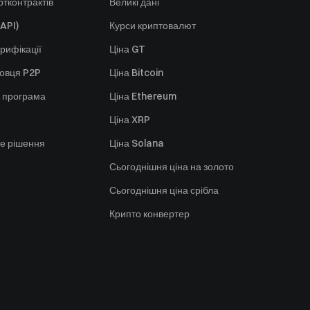
тконтрактів
Великі дані
API)
Курси криптовалют
рифікації
Ціна GT
говця P2P
Ціна Bitcoin
 програма
Ціна Ethereum
Ціна XRP
е рішення
Ціна Solana
Сьогоднішня ціна на золото
Сьогоднішня ціна срібла
Крипто конвертер