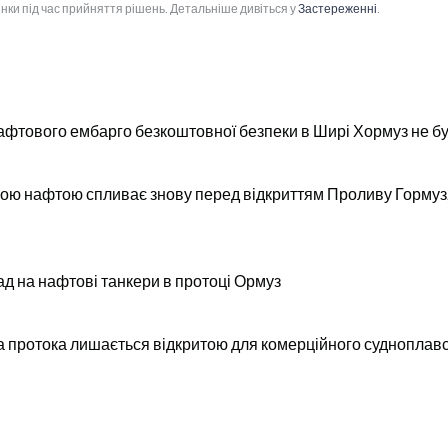
інки під час прийняття рішень. Детальніше дивіться у
Застереженні
.
нафтового ембарго безкоштовної безпеки в Ширі Хормуз не б
ною нафтою спливає знову перед відкриттям Проливу Гормуз
ад на нафтові танкери в протоці Ормуз
ка протока лишається відкритою для комерційного судноплав