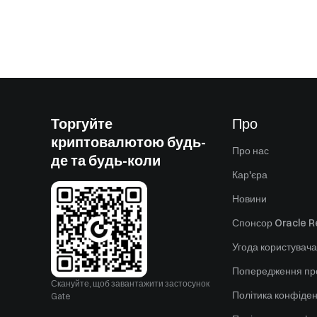
Торгуйте
Про
криптовалютою будь-
Про нас
де та будь-коли
Кар'єра
Новини
Спонсор Oracle Re
Угода користувача
Попередження пр
Скануйте, щоб завантажити застосунок
Політика конфіден
Gate