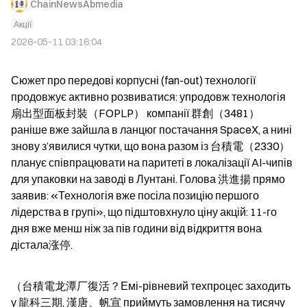
ChainNewsAbmedia
Акції
2026-05-11 03:16:04
Сюжет про передові корпусні (fan-out) технології 
продовжує активно розвиватися: упродовж технологія
扇出型面板封裝（FOPLP） компанії 群創（3481） 
раніше вже зайшла в ланцюг постачання SpaceX, а нині 
знову з’явилися чутки, що вона разом із 台積電（2330） 
планує співпрацювати на паритеті в локалізації AI-чипів 
для упаковки на заводі в Лунтані. Голова 洪進揚 прямо 
заявив: «Технологія вже посіла позицію першого 
лідерства в групі», що підштовхнуло ціну акцій: 11-го 
дня вже менш ніж за пів години від відкриття вона 
дістала涨停.
（台積電龙潭厂復活？Емі-рівневий техпроцес заходить 
у 龍科三期, 漢唐、帆宣 приймуть замовлення на тисячу 