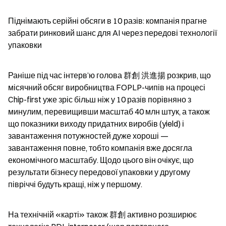
Піднімають серійні обсяги в 10 разів: компанія прагне 
забрати ринковий шанс для AI через передові технології 
упаковки
Раніше під час інтерв’ю голова 群創 洪進揚 розкрив, що 
місячний обсяг виробництва FOPLP-чипів на процесі 
Chip-first уже зріс більш ніж у 10 разів порівняно з 
минулим, перевищивши масштаб 40 млн штук, а також 
що показники виходу придатних виробів (yield) і 
завантаження потужностей дуже хороші — 
завантаження повне, тобто компанія вже досягла 
економічного масштабу. Щодо цього він очікує, що 
результати бізнесу передової упаковки у другому 
півріччі будуть кращі, ніж у першому.
На технічній «карті» також 群創 активно розширює 