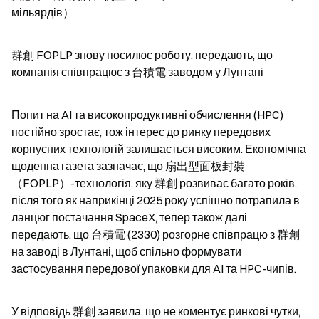
мільярдів）
群創 FOPLP знову посилює роботу, передають, що 
компанія співпрацює з 台積電 заводом у Лунтані
Попит на AI та високопродуктивні обчислення (HPC) 
постійно зростає, тож інтерес до ринку передових 
корпусних технологій залишається високим. Економічна 
щоденна газета зазначає, що 扇出型面板封裝
（FOPLP）-технологія, яку 群創 розвиває багато років, 
після того як наприкінці 2025 року успішно потрапила в 
ланцюг постачання SpaceX, тепер також далі 
передають, що 台積電 (2330) розгорне співпрацю з 群創 
на заводі в Лунтані, щоб спільно формувати 
застосування передової упаковки для AI та HPC-чипів.
У відповідь 群創 заявила, що не коментує ринкові чутки, 