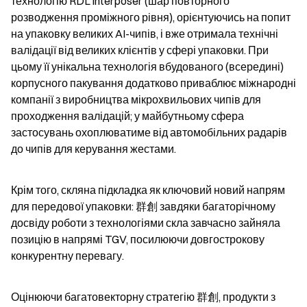
технологію RDL interposer (шар повторного 
розводження проміжного рівня), орієнтуючись на попит 
на упаковку великих AI-чипів, і вже отримала технічні 
валідації від великих клієнтів у сфері упаковки. При 
цьому її унікальна технологія вбудованого (всередині) 
корпусного пакування додатково приваблює міжнародні 
компанії з виробництва мікрохвильових чипів для 
проходження валідацій; у майбутньому сфера 
застосувань охоплюватиме від автомобільних радарів 
до чипів для керування жестами.
Крім того, скляна підкладка як ключовий новий напрям 
для передової упаковки: 群創 завдяки багаторічному 
досвіду роботи з технологіями скла завчасно зайняла 
позицію в напрямі TGV, посилюючи довгострокову 
конкурентну перевагу.
Оцінюючи багатовекторну стратегію 群創, продукти з 