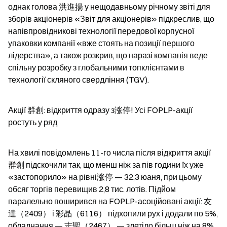
однак голова 洪進揚 у нещодавньому річному звіті для 
зборів акціонерів «Звіт для акціонерів» підкреслив, що 
напівпровідникові технології передової корпусної 
упаковки компанії «вже стоять на позиції першого 
лідерства», а також розкрив, що наразі компанія веде 
спільну розробку з глобальними топклієнтами в 
технології скляного свердління (TGV).
Акції 群創: відкриття одразу з涨停! Усі FOPLP-акції 
ростуть у ряд
На хвилі повідомлень 11-го числа після відкриття акції 
群創 підскочили так, що менш ніж за пів години їх уже 
«застопорило» на рівні涨停 — 32,3 юаня, при цьому 
обсяг торгів перевищив 2,8 тис. лотів. Підйом 
паралельно поширився на FOPLP-асоційовані акції: 友
達（2409） і 彩晶（6116） підхопили рух і додали по 5%, 
обладнання — 志聖（2467） — злетіло більш ніж на 8%, 