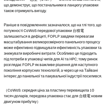
що демонструє, що постачальники в ланцюгу упаковки 
також отримують вигоду.
Раніше в повідомленнях зазначалося, що на тлі того, що 
потужності CoWoS передової упаковки 台積電 
залишаються в дефіциті, FOPLP завдяки перевагам 
масштабування великорозмірного панельного процесу 
може ефективно підвищувати ефективність упаковки та 
знижувати виробничі витрати. Особливо це підходить 
під потреби в упаковці чипів для AI та HPC; тому ринок 
розглядає FOPLP як важливе рішення для наступного 
покоління корпусних технологій, а через це на Тайвані 
інтерес до панельної та пакувальної індустрії посилився.
（CoWoS: середня ціна за пластину перевищила 10 
тисяч доларів, передова упаковка стає для 台積電 новим 
двигуном прибутку）