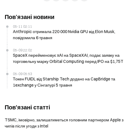
Пов’язані новини
05-11 02:11
Anthropic отримала 220 000 Nvidia GPU від Elon Musk,
повідомила 6 травня
05-09 22:02
SpaceX перейменовує xAI на SpaceXAI, подає заявку на
торговельну марку Orbital Computing перед IPO на $1,75T
05-09 05:53
Токен FUIDL від Starship Tech додано на CapBridge та
1exchange у Сінгапурі 5 травня
Пов'язані статті
TSMC, імовірно, залишатиметься головним партнером Apple з
чипів після угоди з Intel