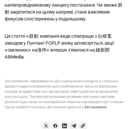
напівпровідниковому ланцюгу постачання. Чи зможе 群
創 закріпитися на цьому напрямі, стане важливим 
фокусом спостережень у подальшому.
Ця стаття «群創: компанія веде співпрацю з 台積電 
заводом у Лунтані! FOPLP знову активізується, акції 
«заклинює» на涨停» вперше з’явилася на 鏈新聞 
ABMedia.
Застереження: інформація на цій сторінці може походити зі сторонніх
джерел і надається виключно для ознайомлення. Вона не відображає
позицію чи думку Gate і не є фінансовою, інвестиційною чи юридичною
консультацією. Торгівля віртуальними активами пов’язана з високим
ризиком. Будь ласка, не покладайтеся лише на інформацію з цієї сторінки
під час прийняття рішень. Детальніше дивіться у
Застереженні
.