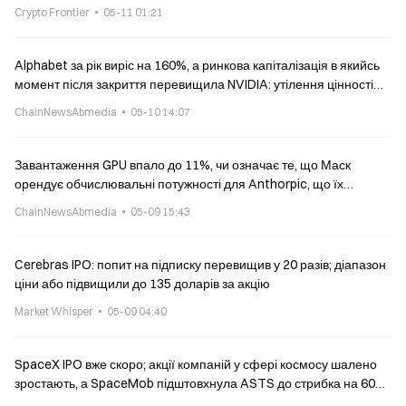
Crypto Frontier
05-11 01:21
Alphabet за рік виріс на 160%, а ринкова капіталізація в якийсь
момент після закриття перевищила NVIDIA: утілення цінності
«всього AI-стеку»
ChainNewsAbmedia
05-10 14:07
Завантаження GPU впало до 11%, чи означає те, що Маск
орендує обчислювальні потужності для Anthorpic, що їх
використовують для підготовки оціночного пакета перед
ChainNewsAbmedia
05-09 15:43
виходом SpaceX на біржу?
Cerebras IPO: попит на підписку перевищив у 20 разів; діапазон
ціни або підвищили до 135 доларів за акцію
Market Whisper
05-09 04:40
SpaceX IPO вже скоро; акції компаній у сфері космосу шалено
зростають, а SpaceMob підштовхнула ASTS до стрибка на 60
разів