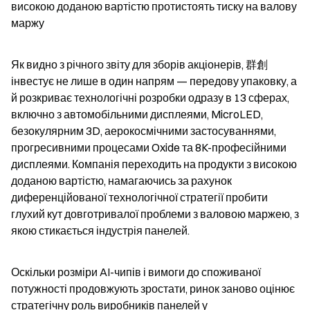
високою доданою вартістю протистоять тиску на валову 
маржу
Як видно з річного звіту для зборів акціонерів, 群創 
інвестує не лише в один напрям — передову упаковку, а 
й розкриває технологічні розробки одразу в 13 сферах, 
включно з автомобільними дисплеями, MicroLED, 
безокулярним 3D, аерокосмічними застосуваннями, 
прогресивними процесами Oxide та 8K-професійними 
дисплеями. Компанія переходить на продукти з високою 
доданою вартістю, намагаючись за рахунок 
диференційованої технологічної стратегії пробити 
глухий кут довготривалої проблеми з валовою маржею, з 
якою стикається індустрія панелей.
Оскільки розміри AI-чипів і вимоги до споживаної 
потужності продовжують зростати, ринок заново оцінює 
стратегічну роль виробників панелей у 