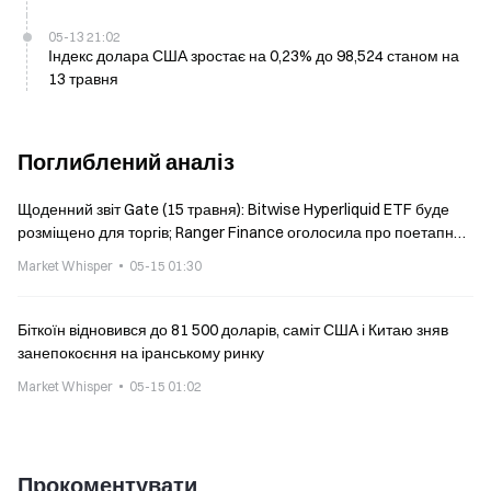
05-13 21:02
Індекс долара США зростає на 0,23% до 98,524 станом на
13 травня
Поглиблений аналіз
Щоденний звіт Gate (15 травня): Bitwise Hyperliquid ETF буде
розміщено для торгів; Ranger Finance оголосила про поетапне
згортання
Market Whisper
05-15 01:30
Біткоїн відновився до 81 500 доларів, саміт США і Китаю зняв
занепокоєння на іранському ринку
Market Whisper
05-15 01:02
Прокоментувати