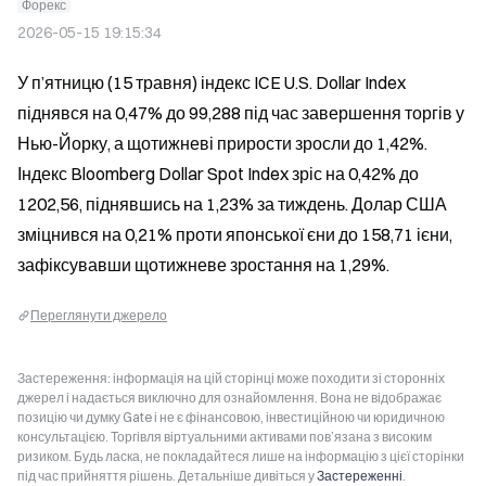
Форекс
2026-05-15 19:15:34
У п’ятницю (15 травня) індекс ICE U.S. Dollar Index 
піднявся на 0,47% до 99,288 під час завершення торгів у 
Нью-Йорку, а щотижневі прирости зросли до 1,42%. 
Індекс Bloomberg Dollar Spot Index зріс на 0,42% до 
1202,56, піднявшись на 1,23% за тиждень. Долар США 
зміцнився на 0,21% проти японської єни до 158,71 ієни, 
зафіксувавши щотижневе зростання на 1,29%.
Переглянути джерело
Застереження: інформація на цій сторінці може походити зі сторонніх
джерел і надається виключно для ознайомлення. Вона не відображає
позицію чи думку Gate і не є фінансовою, інвестиційною чи юридичною
консультацією. Торгівля віртуальними активами пов’язана з високим
ризиком. Будь ласка, не покладайтеся лише на інформацію з цієї сторінки
під час прийняття рішень. Детальніше дивіться у
Застереженні
.