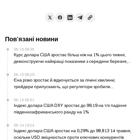
Пов’язані новини
05-15 09:35
Курс долара США зростає більш ніж на 1% цього тижня,
демонструючи найкращі показники з середини березня,
оскільки дані з інфляції перевищують прогнози
05-15 06:20
Єна різко зростає й відкочується за лічені хвилини;
трейдери припускають, що регулятори зробили
«попереджувальний постріл»
05-15 05:51
Індекс долара США DXY зростає до 99,19 на тлі падіння
південноафриканського ранду на 1%
05-14 19:24
Індекс долара США зростає на 0,29% до 98,813 14 травня,
оскільки USD зміцнюється проти ключових конкурентів