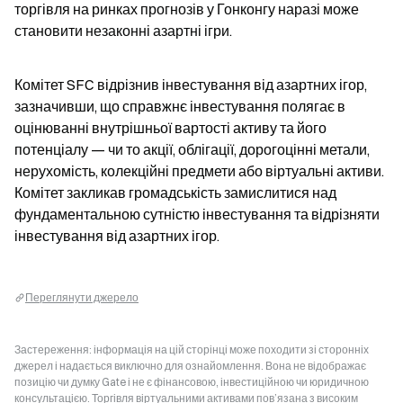
торгівля на ринках прогнозів у Гонконгу наразі може 
становити незаконні азартні ігри.
Комітет SFC відрізнив інвестування від азартних ігор, 
зазначивши, що справжнє інвестування полягає в 
оцінюванні внутрішньої вартості активу та його 
потенціалу — чи то акції, облігації, дорогоцінні метали, 
нерухомість, колекційні предмети або віртуальні активи. 
Комітет закликав громадськість замислитися над 
фундаментальною сутністю інвестування та відрізняти 
інвестування від азартних ігор.
Переглянути джерело
Застереження: інформація на цій сторінці може походити зі сторонніх
джерел і надається виключно для ознайомлення. Вона не відображає
позицію чи думку Gate і не є фінансовою, інвестиційною чи юридичною
консультацією. Торгівля віртуальними активами пов’язана з високим