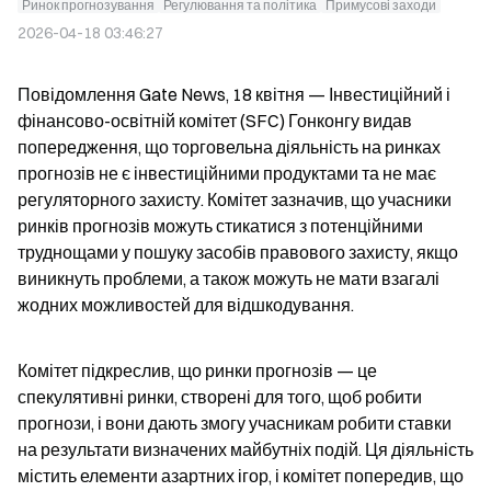
Ринок прогнозування
Регулювання та політика
Примусові заходи
2026-04-18 03:46:27
Повідомлення Gate News, 18 квітня — Інвестиційний і 
фінансово-освітній комітет (SFC) Гонконгу видав 
попередження, що торговельна діяльність на ринках 
прогнозів не є інвестиційними продуктами та не має 
регуляторного захисту. Комітет зазначив, що учасники 
ринків прогнозів можуть стикатися з потенційними 
труднощами у пошуку засобів правового захисту, якщо 
виникнуть проблеми, а також можуть не мати взагалі 
жодних можливостей для відшкодування.
Комітет підкреслив, що ринки прогнозів — це 
спекулятивні ринки, створені для того, щоб робити 
прогнози, і вони дають змогу учасникам робити ставки 
на результати визначених майбутніх подій. Ця діяльність 
містить елементи азартних ігор, і комітет попередив, що 