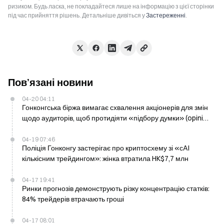
ризиком. Будь ласка, не покладайтеся лише на інформацію з цієї сторінки
під час прийняття рішень. Детальніше дивіться у
Застереженні
.
Пов’язані новини
04-20 04:11
Гонконгська біржа вимагає схвалення акціонерів для змін
щодо аудиторів, щоб протидіяти «підбору думки» (opinion
shopping)
04-19 07:46
Поліція Гонконгу застерігає про криптосхему зі «сAI
кількісним трейдингом»: жінка втратила HK$7,7 млн
04-17 19:41
Ринки прогнозів демонструють різку концентрацію статків:
84% трейдерів втрачають гроші
04-17 08:01