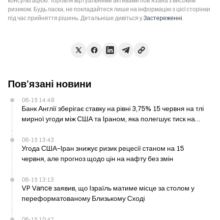
консультацією. Торгівля віртуальними активами пов’язана з високим
ризиком. Будь ласка, не покладайтеся лише на інформацію з цієї сторінки
під час прийняття рішень. Детальніше дивіться у
Застереженні
.
Пов’язані новини
06-15 14:49
Банк Англії зберігає ставку на рівні 3,75% 15 червня на тлі
мирної угоди між США та Іраном, яка полегшує тиск на
інфляцію
06-15 13:43
Угода США–Іран знижує ризик рецесії станом на 15
червня, але прогноз щодо цін на нафту без змін
06-15 13:13
VP Vance заявив, що Ізраїль матиме місце за столом у
переформатованому Близькому Сході
06-15 10:47