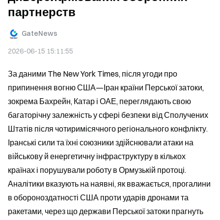
партнерств
GateNews
2026-06-15 15:11:55
За даними The New York Times, після угоди про 
припинення вогню США—Іран країни Перської затоки, 
зокрема Бахрейн, Катар і ОАЕ, переглядають свою 
багаторічну залежність у сфері безпеки від Сполучених 
Штатів після чотиримісячного регіонального конфлікту. 
Іранські сили та їхні союзники здійснювали атаки на 
військову й енергетичну інфраструктуру в кількох 
країнах і порушували роботу в Ормузькій протоці. 
Аналітики вказують на наявні, як вважається, прогалини 
в обороноздатності США проти ударів дронами та 
ракетами, через що держави Перської затоки прагнуть 