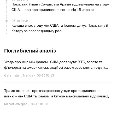
Пакистан, Ліван і Саудівська Аравія відреагували на угоду
США—Іран про припинення вогню від 15 червня
06-15 07:34
Канада вітає угоду між США та Іраном, дякує Пакистану й
Катару за посередницьку роль
Поглиблений аналіз
Угода про мир між Іраном і США досягнута: BTC, золото та
ф’ючерси на американські акції всі разом зростають, тоді як
нафта різко падає на 4%
Gate Instant Trends
06-15 03:13
Трамп оголосив про завершення угоди про «припинення
вогню» між США та Іраном, а біткоїн максимально відскочив до
65 546 доларів
Market Whisper
06-15 01:00