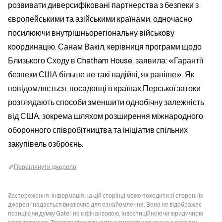
розвивати диверсифіковані партнерства з безпеки з 
європейськими та азійськими країнами, одночасно 
посилюючи внутрішньорегіональну військову 
координацію. Санам Вакіл, керівниця програми щодо 
Близького Сходу в Chatham House, заявила: «Гарантії 
безпеки США більше не такі надійні, як раніше». Як 
повідомляється, посадовці в країнах Перської затоки 
розглядають способи зменшити однобічну залежність 
від США, зокрема шляхом розширення міжнародного 
оборонного співробітництва та ініціатив спільних 
закупівель озброєнь.
Переглянути джерело
Застереження: інформація на цій сторінці може походити зі сторонніх
джерел і надається виключно для ознайомлення. Вона не відображає
позицію чи думку Gate і не є фінансовою, інвестиційною чи юридичною