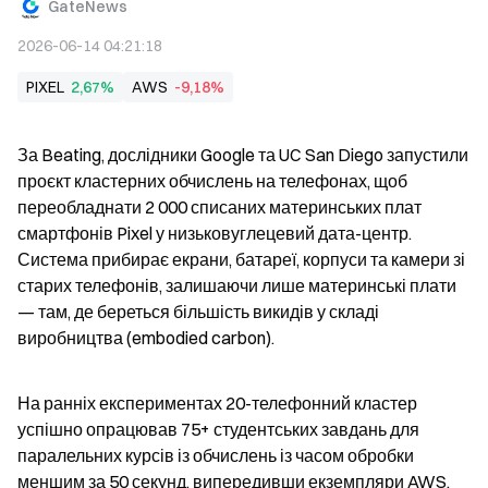
GateNews
2026-06-14 04:21:18
PIXEL
2,67%
AWS
-9,18%
За Beating, дослідники Google та UC San Diego запустили 
проєкт кластерних обчислень на телефонах, щоб 
переобладнати 2 000 списаних материнських плат 
смартфонів Pixel у низьковуглецевий дата-центр. 
Система прибирає екрани, батареї, корпуси та камери зі 
старих телефонів, залишаючи лише материнські плати 
— там, де береться більшість викидів у складі 
виробництва (embodied carbon).
На ранніх експериментах 20-телефонний кластер 
успішно опрацював 75+ студентських завдань для 
паралельних курсів із обчислень із часом обробки 
меншим за 50 секунд, випередивши екземпляри AWS. 