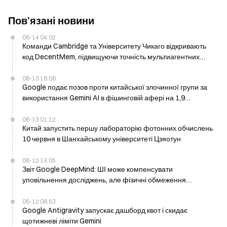
Пов’язані новини
06-14 04:02
Команди Cambridge та Університету Чикаго відкривають
код DecentMem, підвищуючи точність мультиагентних
систем на 24% та скорочуючи споживання токенів удвічі
06-13 16:06
Google подає позов проти китайської злочинної групи за
використання Gemini AI в фішинговій афері на 1,9
мільярда доларів
06-13 01:12
Китай запустить першу лабораторію фотонних обчислень
10 червня в Шанхайському університеті Цзяотун
06-12 13:05
Звіт Google DeepMind: ШІ може компенсувати
уповільнення досліджень, але фізичні обмеження
обмежують надінтелект
06-12 08:53
Google Antigravity запускає дашборд квот і скидає
щотижневі ліміти Gemini