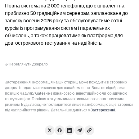
Повна система на 2 000 телефонів, що еквівалентна 
приблизно 50 традиційним серверам, запланована до 
запуску восени 2026 року та обслуговуватиме сотні 
курсів із програмування систем і паралельних 
обчислень, а також працюватиме як платформа для 
довгострокового тестування на надійність.
Переглянути джерело
Застереження: інформація на цій сторінці може походити зі сторонніх
джерел і надається виключно для ознайомлення. Вона не відображає
позицію чи думку Gate і не є фінансовою, інвестиційною чи юридичною
консультацією. Торгівля віртуальними активами пов’язана з високим
ризиком. Будь ласка, не покладайтеся лише на інформацію з цієї сторінки
під час прийняття рішень. Детальніше дивіться у
Застереженні
.