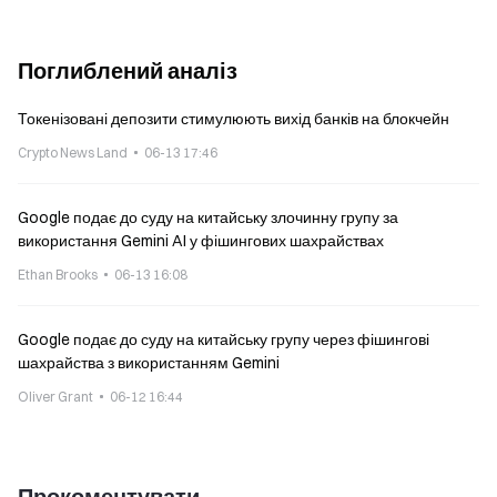
Поглиблений аналіз
Токенізовані депозити стимулюють вихід банків на блокчейн
Crypto News Land
06-13 17:46
Google подає до суду на китайську злочинну групу за
використання Gemini AI у фішингових шахрайствах
Ethan Brooks
06-13 16:08
Google подає до суду на китайську групу через фішингові
шахрайства з використанням Gemini
Oliver Grant
06-12 16:44
Прокоментувати