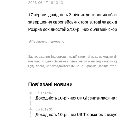
2026-06-17 16:13:13
17 червня дохідність 2-річних державних обліг
завершення європейських торгів, тоді як дохідн
Розрив дохідностей 2/10-річних облігацій скор
Переглянути джерело
Застереження: інформація на цій сторінці може походити зі
позицію чи думку Gate і не є фінансовою, інвестиційною чи 
Будь ласка, не покладайтеся лише на інформацію з цієї стор
Пов’язані новини
06-17 16:07
Доходність 10-річних UK Gilt знизилася на 3
06-16 19:51
Доходність 10-річних US Treasuries знижуєть