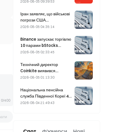
новий цикл розвитку AI-
2026-08-05 09:39:53
накопичувачів і чи зможе
фінансовий звіт
Іран заявляє, що військові
підтвердити
погрози США
обґрунтованість цього
відтерміновують
2026-08-05 04:35:14
зростання?
укладення угоди з Оманом
щодо Ормузької протоки 5
Binance запускає торгівлю
серпня
10 парами bStocks
сьогодні о 20:00 за UTC+8,
2026-08-05 02:33:45
пропонуючи нульові комісії
мейкера.
Технічний директор
Coinkite виявився
причетним до інциденту,
2026-08-05 01:13:30
пов’язаного з уразливістю
в Coldcard, який
Національна пенсійна
спричинив чотири хвилі
служба Південної Кореї 4
0/400
атак і збитки на суму 114
серпня переходить до
2026-08-04 21:49:43
мільйонів доларів.
акцій стабільних компаній
на тлі волатильності ринку
вати
Спот
Ф'ючерси
Нові