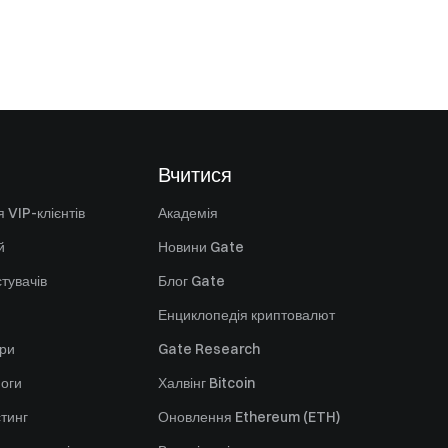
Вчитися
 VIP-клієнтів
Академія
й
Новини Gate
стувачів
Блог Gate
Енциклопедія криптовалют
ори
Gate Research
оги
Халвінг Bitcoin
стинг
Оновлення Ethereum (ETH)