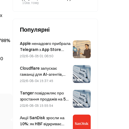
компанії за 2-й квартал, попри
10хв. тому
чемпіонату світу
зростання на 36% р/р, не
виправдала прогнозів; компанія
их
підвищила прогноз на весь рік.
Популярні
,788%
Apple ненадовго прибрала
Telegram з App Store
через CSAM, але Дуров це
2026-08-05 01:06:50
20
спростував, заявивши про
«атаку на безпеку»
Cloudflare запускає
гаманці для AI-агентів,
щоб забезпечити
2026-08-04 15:37:45
автономні платежі через
API 4 серпня
Tanger повідомляє про
зростання продажів на 5%
завдяки туризму під час
2026-08-05 15:55:54
чемпіонату світу в червні–
липні
Акції SanDisk зросли на
10%: як HBF відкриває