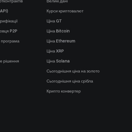
тконтрактів
Великі дані
API)
Курси криптовалют
рифікації
Ціна GT
говця P2P
Ціна Bitcoin
 програма
Ціна Ethereum
Ціна XRP
е рішення
Ціна Solana
Сьогоднішня ціна на золото
Сьогоднішня ціна срібла
Крипто конвертер