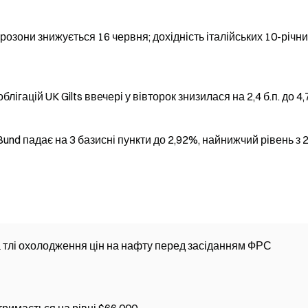
розони знижується 16 червня; дохідність італійських 10-річн
ігацій UK Gilts ввечері у вівторок знизилася на 2,4 б.п. до 4
Bund падає на 3 базисні пункти до 2,92%, найнижчий рівень з 
 тлі охолодження цін на нафту перед засіданням ФРС