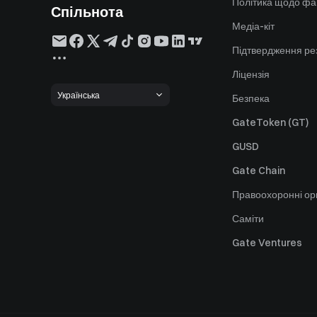
Політика щодо фа
Спільнота
Медіа-кіт
Підтвердження ре
Ліцензія
Українська
Безпека
GateToken (GT)
GUSD
Gate Chain
Правоохоронні ор
Саміти
Gate Ventures