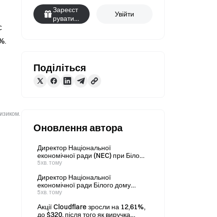
Зареєст
Увійти
руватис
 
я
. 
Поділіться
ризиком.
Оновлення автора
Директор Національної
економічної ради (NEC) при Білому
домі повідомив, що 7 серпня у
5хв. тому
США було створено 100 000
Директор Національної
робочих місць без урахування
економічної ради Білого дому
державного сектору та чинників,
Гассетт: приріст зайнятості у США
5хв. тому
пов’язаних із чемпіонатом світу.
становить до 100 тис. без
Акції Cloudflare зросли на 12,61%,
урахування працівників
до $320, після того як виручка
державного сектору та впливу