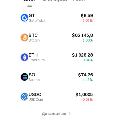
GT
$6,59
GateToken
-1,05%
BTC
$65 145,8
Bitcoin
1,00%
ETH
$1 928,28
Ethereum
0,94%
SOL
$74,26
Solana
1,28%
USDC
$1,0005
USDCoin
-0,03%
Детальніше