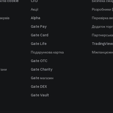
йлів cookie
CFD
Безпека смар
Акції
Розробники (
зервів
Alpha
Перевірка ве
Gate Pay
Додаток тор
Gate Card
Партнерська
Gate Life
TradingView
Подарункова картка
Міжланцюжн
Gate OTC
гани
Gate Charity
Gate магазин
Gate DEX
Gate Vault