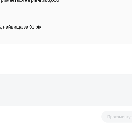
тримається на рівні $66,000
, найвища за 31 рік
Прокоменту