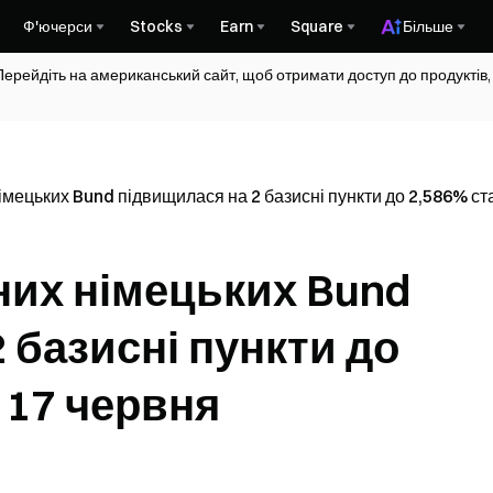
Ф'ючерси
Stocks
Earn
Square
Більше
Перейдіть на американський сайт, щоб отримати доступ до продуктів,
німецьких Bund підвищилася на 2 базисні пункти до 2,586% ст
них німецьких Bund
 базисні пункти до
 17 червня