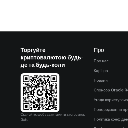
Торгуйте
Про
криптовалютою будь-
Про нас
де та будь-коли
Кар'єра
Новини
Спонсор Oracle Re
Угода користувача
Попередження пр
Скануйте, щоб завантажити застосунок
Політика конфіден
Gate