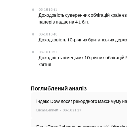
06-16 16:41
Доходовість суверенних облігацій країн єв
паперів падає на 4,1 б.п.
06-16 16:40
Доходковість 10-річних британських держобл
06-16 10:21
Доходність німецьких 10-річних облігацій 
квітня
Поглиблений аналіз
Індекс Dow досяг рекордного максимуму на
Lucas Bennett
06-16 21:27