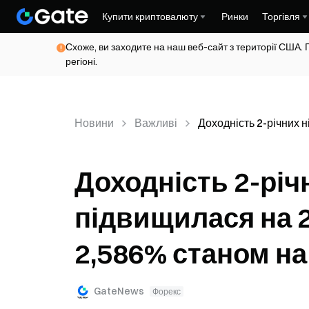
Купити криптовалюту
Ринки
Торгівля
Схоже, ви заходите на наш веб-сайт з території США. 
регіоні.
Новини
Важливі
Доходність 2-річних 
Доходність 2-річ
підвищилася на 2
2,586% станом на
GateNews
Форекс