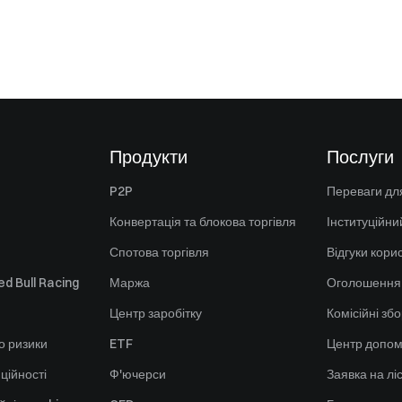
Продукти
Послуги
P2P
Переваги для
Конвертація та блокова торгівля
Інституційни
Спотова торгівля
Відгуки кори
d Bull Racing
Маржа
Оголошення
Центр заробітку
Комісійні зб
о ризики
ETF
Центр допом
ційності
Ф'ючерси
Заявка на лі