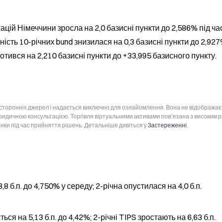
ацій Німеччини зросла на 2,0 базисні пункти до 2,586% під час
ість 10-річних bund знизилася на 0,3 базисні пункти до 2,927%
отився на 2,210 базисні пункти до +33,995 базисного пункту.
 сторонніх джерел і надається виключно для ознайомлення. Вона не відображає
юридичною консультацією. Торгівля віртуальними активами пов’язана з високим 
інки під час прийняття рішень. Детальніше дивіться у
Застереженні
.
,8 б.п. до 4,750% у середу; 2-річна опустилася на 4,0 б.п.
ся на 5,13 б.п. до 4,42%; 2-річні TIPS зростають на 6,63 б.п.