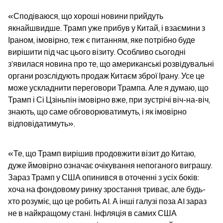
«Сподіваюся, що хороші новини прийдуть 
якнайшвидше. Трамп уже прибув у Китай, і взаємини з 
Іраном, імовірно, теж є питанням, яке потрібно буде 
вирішити під час цього візиту. Особливо сьогодні 
з’явилася новина про те, що американські розвідувальні 
органи розслідують продаж Китаєм зброї Ірану. Усе це 
може ускладнити переговори Трампа. Але я думаю, що 
Трамп і Сі Цзіньпін імовірно вже, при зустрічі віч-на-віч, 
знають, що саме обговорюватимуть, і як імовірно 
відповідатимуть».
«Те, що Трамп вирішив продовжити візит до Китаю, 
дуже ймовірно означає очікування непоганого виграшу. 
Зараз Трамп у США опинився в оточенні з усіх боків: 
хоча на фондовому ринку зростання триває, але будь-
хто розуміє, що це робить AI. А інші галузі поза AI зараз 
не в найкращому стані. Інфляція в самих США 