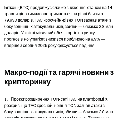
Біткоїн (BTC) продовжує слабке зниження: станом на 14 
травня ціна тимчасово тримається на рівні близько 
79,630 доларів. TAC кросчейн-рівня TON зазнав атаки з 
боку зовнішніх атакувальників, збитки — близько 2,8 млн 
доларів. У квітні місячний обсяг торгів на ринку 
прогнозів Polymarket знизився приблизно на 8,9% — 
вперше з серпня 2025 року фіксується падіння.
Макро-події та гарячі новини з 
крипторинку
1、Проєкт розширення TON-сеті TAC на платформі X 
розкрив, що TAC кросчейн-рівня TON зазнав атаки з 
боку зовнішніх атакувальників, збитки — близько 2,8 млн 