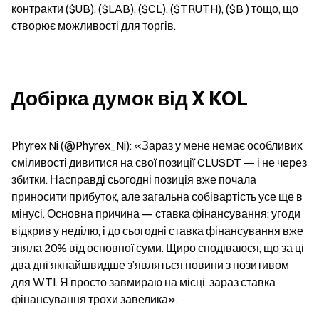
контракти ($UB), ($LAB), ($CL), ($TRUTH), ($B ) тощо, що 
створює можливості для торгів.
Добірка думок від X KOL
Phyrex Ni (@Phyrex_Ni): «Зараз у мене немає особливих 
сміливості дивитися на свої позиції CLUSDT — і не через 
збитки. Насправді сьогодні позиція вже почала 
приносити прибуток, але загальна собівартість усе ще в 
мінусі. Основна причина — ставка фінансування: угоди 
відкрив у неділю, і до сьогодні ставка фінансування вже 
зняла 20% від основної суми. Щиро сподіваюся, що за ці 
два дні якнайшвидше з’являться новини з позитивом 
для WTI. Я просто завмираю на місці: зараз ставка 
фінансування трохи завелика».