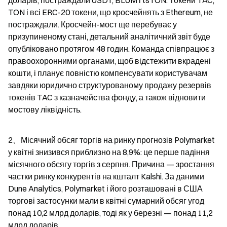
доларів, постраждали USDT, BLUM і tsTON. Токени TAC, 
TON і всі ERC-20 токени, що кросчейнять з Ethereum, не 
постраждали. Кросчейн-мост ще перебуває у 
призупиненому стані, детальний аналітичний звіт буде 
опубліковано протягом 48 годин. Команда співпрацює з 
правоохоронними органами, щоб відстежити вкрадені 
кошти, і планує повністю компенсувати користувачам 
завдяки юридично структурованому продажу резервів 
токенів TAC з казначейства фонду, а також відновити 
мостову ліквідність.
2、Місячний обсяг торгів на ринку прогнозів Polymarket 
у квітні знизився приблизно на 8,9%: це перше падіння 
місячного обсягу торгів з серпня. Причина — зростання 
частки ринку конкурентів на кшталт Kalshi. За даними 
Dune Analytics, Polymarket і його розташовані в США 
торгові застосунки мали в квітні сумарний обсяг угод 
понад 10,2 млрд доларів, тоді як у березні — понад 11,2 
млрд доларів.