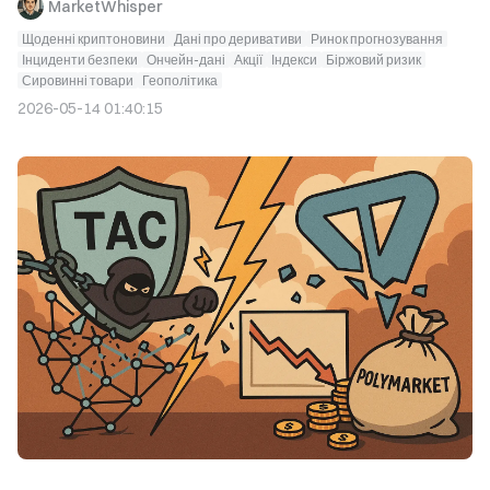
MarketWhisper
Щоденні криптоновини
Дані про деривативи
Ринок прогнозування
Інциденти безпеки
Ончейн-дані
Акції
Індекси
Біржовий ризик
Сировинні товари
Геополітика
2026-05-14 01:40:15