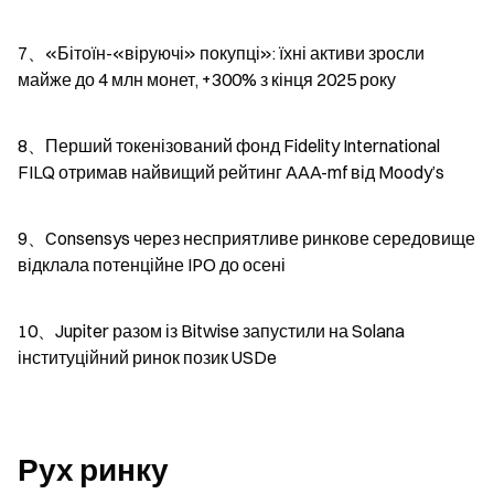
7、«Бітоїн-«віруючі» покупці»: їхні активи зросли 
майже до 4 млн монет, +300% з кінця 2025 року
8、Перший токенізований фонд Fidelity International 
FILQ отримав найвищий рейтинг AAA-mf від Moody’s
9、Consensys через несприятливе ринкове середовище 
відклала потенційне IPO до осені
10、Jupiter разом із Bitwise запустили на Solana 
інституційний ринок позик USDe
Рух ринку