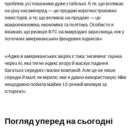
проблем, усі показники дуже стабільні. А те, що впливає 
на ціну насамперед — це продажі короткострокових 
інвесторів, а те, що впливає на продажі — це 
макроекономіка, економіка та політика. Особисто я 
вважаю, що реакція BTC на макродані зараз вища, ніж у 
поточних американських фондових індексів».
«Адже в американських акціях є така “неземна” оцінка 
через AI, яка тягне індекс вгору й маскує падіння 
багатьох середніх і малих компаній. Але це не лише 
середні й малі: як мірило, яке я давно використовую, Nike 
нещодавно побила майже 12-річний мінімум за 
історією».
Погляд уперед на сьогодні