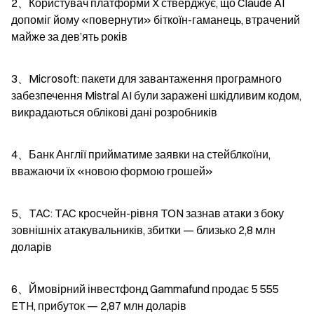
2、Користувач платформи X стверджує, що Claude AI 
допоміг йому «повернути» біткоїн-гаманець, втрачений 
майже за дев’ять років
3、Microsoft: пакети для завантаження програмного 
забезпечення Mistral AI були заражені шкідливим кодом, 
викрадаються облікові дані розробників
4、Банк Англії прийматиме заявки на стейблкоїни, 
вважаючи їх «новою формою грошей»
5、TAC: TAC кросчейн-рівня TON зазнав атаки з боку 
зовнішніх атакувальників, збитки — близько 2,8 млн 
доларів
6、Ймовірний інвестфонд Gammafund продає 5 555 
ETH, прибуток — 2,87 млн доларів