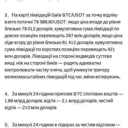
3、На карті ліквідацій Gate BTC/USDT за точку відліку 
взято поточні 79 588,90 USDT: якщо ціна впаде до рівня 
близько 79 012 доларів, кумулятивна сума ліквідації по 
довгих позиціях перевищить 297 млн доларів; якщо ціна 
піде вгору до рівня близько 81 412 доларів, кумулятивна 
сума ліквідації по коротких позиціях перевищить 421 
млн доларів. Ліквідації на стороні ведмедів суттєво 
вищі, ніж на стороні биків — радять адекватно 
контролювати частку плеча, щоб уникнути тригеру 
великомасштабних ліквідацій під час зміни котирувань.
4、За минулі 24 години приплив BTC спотових коштів — 
1,89 млрд доларів, відтік — 2,1 млрд доларів, чистий 
відтік — 210 млн доларів.
5、За минулі 24 години в лідерах за чистим відтоком — 