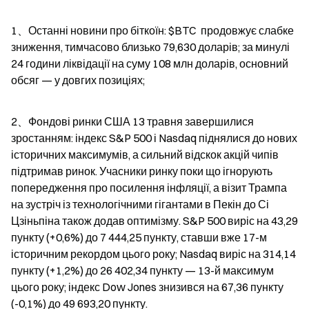
1、Останні новини про біткоїн: $BTC  продовжує слабке 
зниження, тимчасово близько 79,630 доларів; за минулі 
24 години ліквідації на суму 108 млн доларів, основний 
обсяг — у довгих позиціях;
2、Фондові ринки США 13 травня завершилися 
зростанням: індекс S&P 500 і Nasdaq піднялися до нових 
історичних максимумів, а сильний відскок акцій чипів 
підтримав ринок. Учасники ринку поки що ігнорують 
попередження про посилення інфляції, а візит Трампа 
на зустріч із технологічними гігантами в Пекін до Сі 
Цзіньпіна також додав оптимізму. S&P 500 виріс на 43,29 
пункту (+0,6%) до 7 444,25 пункту, ставши вже 17-м 
історичним рекордом цього року; Nasdaq виріс на 314,14 
пункту (+1,2%) до 26 402,34 пункту — 13-й максимум 
цього року; індекс Dow Jones знизився на 67,36 пункту 
(-0,1%) до 49 693,20 пункту.