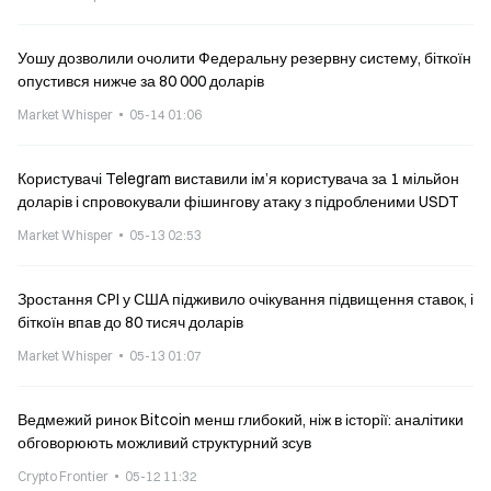
Уошу дозволили очолити Федеральну резервну систему, біткоїн
опустився нижче за 80 000 доларів
Market Whisper
05-14 01:06
Користувачі Telegram виставили ім’я користувача за 1 мільйон
доларів і спровокували фішингову атаку з підробленими USDT
Market Whisper
05-13 02:53
Зростання CPI у США підживило очікування підвищення ставок, і
біткоїн впав до 80 тисяч доларів
Market Whisper
05-13 01:07
Ведмежий ринок Bitcoin менш глибокий, ніж в історії: аналітики
обговорюють можливий структурний зсув
Crypto Frontier
05-12 11:32