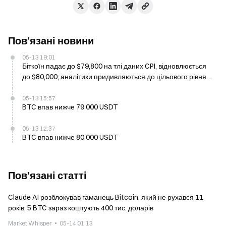
Пов’язані новини
05-13 19:01
Біткоїн падає до $79,800 на тлі даних CPI, відновлюється
до $80,000; аналітики придивляються до цільового рівня
$85,000
05-13 15:57
BTC впав нижче 79 000 USDT
05-13 12:37
BTC впав нижче 80 000 USDT
Пов'язані статті
Claude AI розблокував гаманець Bitcoin, який не рухався 11
років; 5 BTC зараз коштують 400 тис. доларів
Market Whisper
05-14 01:13