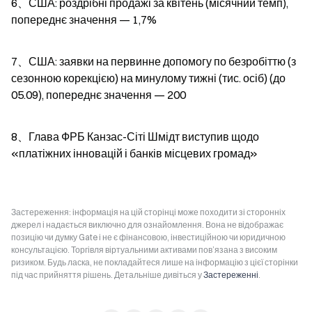
6、США: роздрібні продажі за квітень (місячний темп), 
попереднє значення — 1,7%
7、США: заявки на первинне допомогу по безробіттю (з 
сезонною корекцією) на минулому тижні (тис. осіб) (до 
05.09), попереднє значення — 200
8、Глава ФРБ Канзас-Сіті Шмідт виступив щодо 
«платіжних інновацій і банків місцевих громад»
Застереження: інформація на цій сторінці може походити зі сторонніх
джерел і надається виключно для ознайомлення. Вона не відображає
позицію чи думку Gate і не є фінансовою, інвестиційною чи юридичною
консультацією. Торгівля віртуальними активами пов’язана з високим
ризиком. Будь ласка, не покладайтеся лише на інформацію з цієї сторінки
під час прийняття рішень. Детальніше дивіться у
Застереженні
.