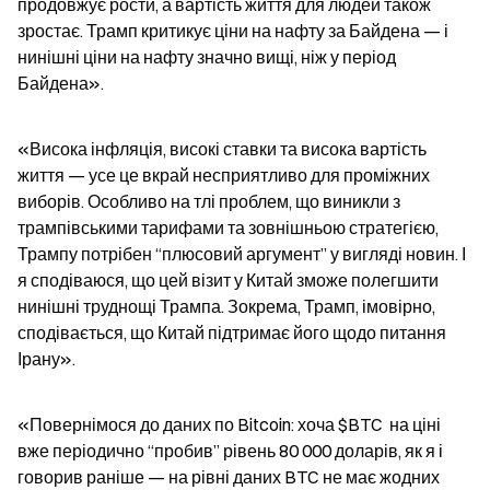
продовжує рости, а вартість життя для людей також 
зростає. Трамп критикує ціни на нафту за Байдена — і 
нинішні ціни на нафту значно вищі, ніж у період 
Байдена».
«Висока інфляція, високі ставки та висока вартість 
життя — усе це вкрай несприятливо для проміжних 
виборів. Особливо на тлі проблем, що виникли з 
трампівськими тарифами та зовнішньою стратегією, 
Трампу потрібен “плюсовий аргумент” у вигляді новин. І 
я сподіваюся, що цей візит у Китай зможе полегшити 
нинішні труднощі Трампа. Зокрема, Трамп, імовірно, 
сподівається, що Китай підтримає його щодо питання 
Ірану».
«Повернімося до даних по Bitcoin: хоча $BTC  на ціні 
вже періодично “пробив” рівень 80 000 доларів, як я і 
говорив раніше — на рівні даних BTC не має жодних 