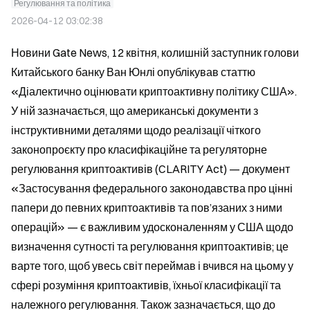
Регулювання та політика
2026-04-12 03:02:38
Новини Gate News, 12 квітня, колишній заступник голови 
Китайського банку Ван Юнлі опублікував статтю 
«Діалектично оцінювати криптоактивну політику США». 
У ній зазначається, що американські документи з 
інструктивними деталями щодо реалізації чіткого 
законопроєкту про класифікаційне та регуляторне 
регулювання криптоактивів (CLARITY Act) — документ 
«Застосування федерального законодавства про цінні 
папери до певних криптоактивів та пов’язаних з ними 
операцій» — є важливим удосконаленням у США щодо 
визначення сутності та регулювання криптоактивів; це 
варте того, щоб увесь світ переймав і вчився на цьому у 
сфері розуміння криптоактивів, їхньої класифікації та 
належного регулювання. Також зазначається, що до 