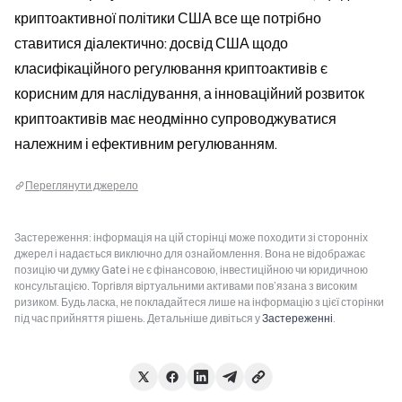
криптоактивної політики США все ще потрібно 
ставитися діалектично: досвід США щодо 
класифікаційного регулювання криптоактивів є 
корисним для наслідування, а інноваційний розвиток 
криптоактивів має неодмінно супроводжуватися 
належним і ефективним регулюванням.
Переглянути джерело
Застереження: інформація на цій сторінці може походити зі сторонніх
джерел і надається виключно для ознайомлення. Вона не відображає
позицію чи думку Gate і не є фінансовою, інвестиційною чи юридичною
консультацією. Торгівля віртуальними активами пов’язана з високим
ризиком. Будь ласка, не покладайтеся лише на інформацію з цієї сторінки
під час прийняття рішень. Детальніше дивіться у
Застереженні
.