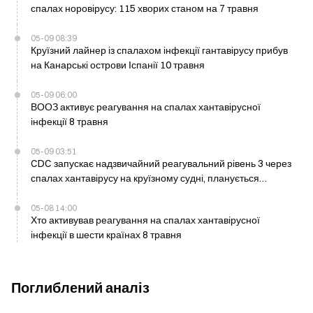
спалах норовірусу: 115 хворих станом на 7 травня
05-09 08:39
Круїзний лайнер із спалахом інфекції гантавірусу прибув
на Канарські острови Іспанії 10 травня
05-09 06:00
ВООЗ активує реагування на спалах хантавірусної
інфекції 8 травня
05-09 03:51
CDC запускає надзвичайний реагувальний рівень 3 через
спалах хантавірусу на круїзному судні, планується
карантин для пасажирів зі США
05-08 14:00
Хто активував реагування на спалах хантавірусної
інфекції в шести країнах 8 травня
Поглиблений аналіз