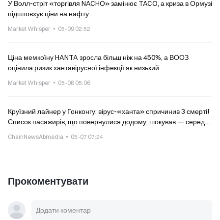
У Волл-стріт «торгівля NACHO» замінює TACO, а криза в Ормузі
підштовхує ціни на нафту
Market Whisper
05-09 02:52
Ціна мемкоїну HANTA зросла більш ніж на 450%, а ВООЗ
оцінила ризик хантавірусної інфекції як низький
Market Whisper
05-08 05:06
Круїзний лайнер у Гонконгу: вірус-«ханта» спричинив 3 смерті!
Список пасажирів, що повернулися додому, шокував — серед
них нібито є тайванці? Центр контролю за захворюваннями
ChainNewsAbmedia
05-07 07:24
(CDC) прояснив: найімовірніше це помилкові чутки
Прокоментувати