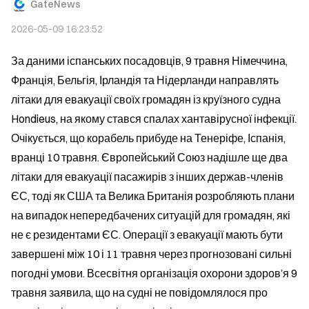
GateNews
2026-05-09 16:23:52
За даними іспанських посадовців, 9 травня Німеччина, 
Франція, Бельгія, Ірландія та Нідерланди направлять 
літаки для евакуації своїх громадян із круїзного судна 
Hondieus, на якому стався спалах хантавірусної інфекції. 
Очікується, що корабель прибуде на Тенеріфе, Іспанія, 
вранці 10 травня. Європейський Союз надішле ще два 
літаки для евакуації пасажирів з інших держав-членів 
ЄС, тоді як США та Велика Британія розробляють плани 
на випадок непередбачених ситуацій для громадян, які 
не є резидентами ЄС. Операції з евакуації мають бути 
завершені між 10 і 11 травня через прогнозовані сильні 
погодні умови. Всесвітня організація охорони здоров’я 9 
травня заявила, що на судні не повідомлялося про 