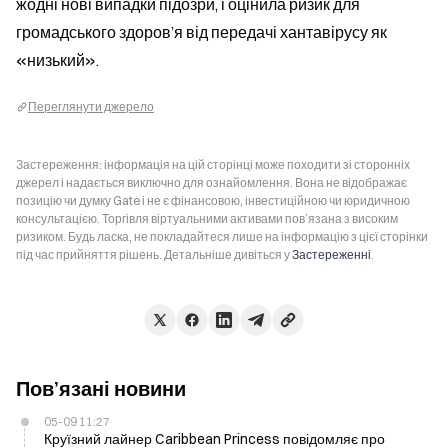
жодні нові випадки підозри, і оцінила ризик для 
громадського здоров’я від передачі хантавірусу як 
«низький».
Переглянути джерело
Застереження: інформація на цій сторінці може походити зі сторонніх
джерел і надається виключно для ознайомлення. Вона не відображає
позицію чи думку Gate і не є фінансовою, інвестиційною чи юридичною
консультацією. Торгівля віртуальними активами пов’язана з високим
ризиком. Будь ласка, не покладайтеся лише на інформацію з цієї сторінки
під час прийняття рішень. Детальніше дивіться у
Застереженні
.
Пов’язані новини
05-09 11:27
Круїзний лайнер Caribbean Princess повідомляє про