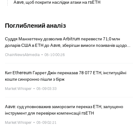
Aave, щоб покрити наслідки атаки на rsETH
Поглиблений аналіз
Суддя Манхеттену дозволив Arbitrum перевести 71,0 млн
доларів США в ETH до Aave, зберігши вимоги позивачів щодо
боргів, пов’язаних із північнокорейськими терактами
ChainNewsAbmedia
05-10 00:28
Кит Ethereum Гаррет Джін переказав 78 077 ETH, інституційні
кошти синхронно пішли з бірж
Market Whisper
05-09 03:33
Aave: суд уповноважив заморозити переказ ETH, запущено
інструмент для перевірки компенсації rsETH
Market Whisper
05-09 02:21