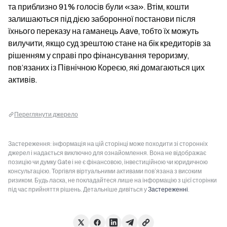
та приблизно 91% голосів були «за». Втім, кошти 
залишаються під дією заборонної постанови після 
їхнього переказу на гаманець Aave, тобто їх можуть 
вилучити, якщо суд зрештою стане на бік кредиторів за 
рішенням у справі про фінансування тероризму, 
пов’язаних із Північною Кореєю, які домагаються цих 
активів.
Переглянути джерело
Застереження: інформація на цій сторінці може походити зі сторонніх
джерел і надається виключно для ознайомлення. Вона не відображає
позицію чи думку Gate і не є фінансовою, інвестиційною чи юридичною
консультацією. Торгівля віртуальними активами пов’язана з високим
ризиком. Будь ласка, не покладайтеся лише на інформацію з цієї сторінки
під час прийняття рішень. Детальніше дивіться у
Застереженні
.