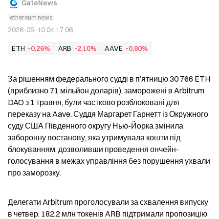
GateNews
ethereum news
2026-05-10 04:17:06
ETH
-0,26%
ARB
-2,10%
AAVE
-0,80%
За рішенням федерального судді в п’ятницю 30 766 ETH 
(приблизно 71 мільйон доларів), заморожені в Arbitrum 
DAO з 1 травня, були частково розблоковані для 
переказу на Aave. Суддя Маргарет Гарнетт із Окружного 
суду США Південного округу Нью-Йорка змінила 
заборонну постанову, яка утримувала кошти під 
блокуванням, дозволивши проведення ончейн-
голосування в межах управління без порушення ухвали 
про заморозку.
Делегати Arbitrum проголосували за схвалення випуску 
в четвер: 182,2 млн токенів ARB підтримали пропозицію 