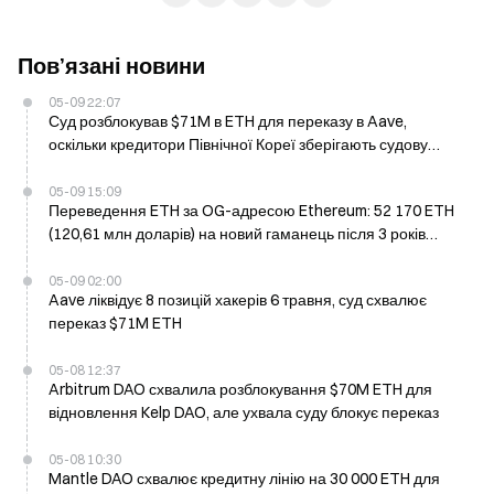
Пов’язані новини
05-09 22:07
Суд розблокував $71M в ETH для переказу в Aave,
оскільки кредитори Північної Кореї зберігають судову
вимогу
05-09 15:09
Переведення ETH за OG-адресою Ethereum: 52 170 ETH
(120,61 млн доларів) на новий гаманець після 3 років
простою
05-09 02:00
Aave ліквідує 8 позицій хакерів 6 травня, суд схвалює
переказ $71M ETH
05-08 12:37
Arbitrum DAO схвалила розблокування $70M ETH для
відновлення Kelp DAO, але ухвала суду блокує переказ
05-08 10:30
Mantle DAO схвалює кредитну лінію на 30 000 ETH для