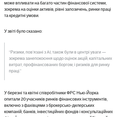
може впливати на багато частин фінансової системи, 
зокрема на оцінки активів, рівні запозичень, ринки праці 
та кредитні умови.
У звіті було сказано:
“Ризики, пов’язані з AI, також були в центрі уваги — 
зокрема занепокоєння щодо оцінок акцій, капітальних 
витрат, профінансованих боргом, і ризиків для ринку 
праці.”
У березні та квітні співробітники ФРС Нью-Йорка 
опитали 20 учасників ринків фінансових інструментів, 
включно з фахівцями з брокерсько-дилерських 
компаній, банків, інвестиційних фондів і консультаційних 