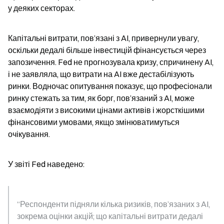
у деяких секторах.
Капітальні витрати, пов’язані з AI, привернули увагу, 
оскільки дедалі більше інвестицій фінансується через 
запозичення. Fed не прогнозувала кризу, спричинену AI, 
і не заявляла, що витрати на AI вже дестабілізують 
ринки. Водночас опитування показує, що професіонали 
ринку стежать за тим, як борг, пов’язаний з AI, може 
взаємодіяти з високими цінами активів і жорсткішими 
фінансовими умовами, якщо змінюватимуться 
очікування.
У звіті Fed наведено:
“Респонденти підняли кілька ризиків, пов’язаних з AI, 
зокрема оцінки акцій; що капітальні витрати дедалі 