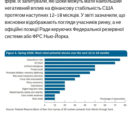
фірм. Їх запитували, які шоки можуть мати найбільший 
негативний вплив на фінансову стабільність США 
протягом наступних 12–18 місяців. У звіті зазначили, що 
висновки відображають погляди учасників ринку, а не 
офіційні позиції Ради керуючих Федеральної резервної 
системи або ФРС Нью-Йорка.