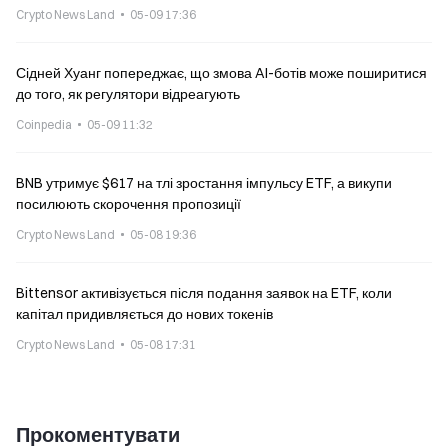
Crypto News Land
05-09 17:36
Сідней Хуанг попереджає, що змова AI-ботів може поширитися
до того, як регулятори відреагують
Coinpedia
05-09 11:32
BNB утримує $617 на тлі зростання імпульсу ETF, а викупи
посилюють скорочення пропозиції
Crypto News Land
05-08 19:36
Bittensor активізується після подання заявок на ETF, коли
капітал придивляється до нових токенів
Crypto News Land
05-08 17:31
Прокоментувати