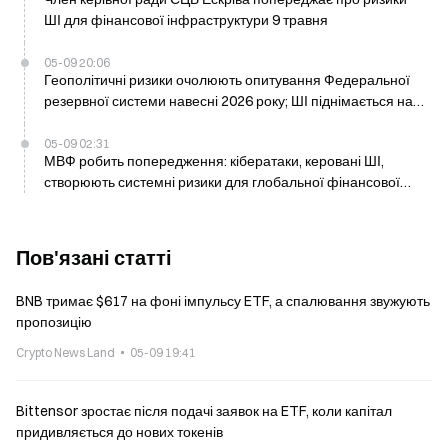
ШІ для фінансової інфраструктури 9 травня
05-09 20:06
Геополітичні ризики очолюють опитування Федеральної
резервної системи навесні 2026 року; ШІ піднімається на
третє місце
05-09 02:31
МВФ робить попередження: кібератаки, керовані ШІ,
створюють системні ризики для глобальної фінансової
стабільності 7 травня
Пов'язані статті
BNB тримає $617 на фоні імпульсу ETF, а спалювання звужують
пропозицію
Crypto News Land
05-09 19:41
Bittensor зростає після подачі заявок на ETF, коли капітал
придивляється до нових токенів