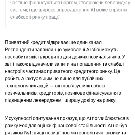
частіше фінансуються боргом, створюючи леверидж у 
системі; і що широке впровадження AI може сприяти 
слабкості ринку праці.”
Приватний кредит відкриває ще один канал. 
Респонденти заявили, що зумовлені AI збої можуть 
послабити якість кредитів для деяких позичальників. У 
звіті також відзначили запити на погашення та слабші 
настрої в частинах приватного кредитного ринку. Це 
робить AI актуальним не лише для публічних 
технологічних акцій — він пов’язує між собою 
позичальників, кредиторів, позикове фінансування з 
підвищеним левериджем і ширшу довіру на ринку.
У сукупності опитування показує, що AI поглиблюється в 
рамку Fed для оцінки фінансової стабільності. AI не був 
ризиком №1: вищі позиції посіли геополітичні ризики та 