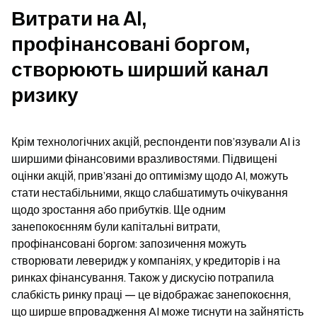
Витрати на AI, 
профінансовані боргом, 
створюють ширший канал 
ризику
Крім технологічних акцій, респонденти пов’язували AI із 
ширшими фінансовими вразливостями. Підвищені 
оцінки акцій, прив’язані до оптимізму щодо AI, можуть 
стати нестабільними, якщо слабшатимуть очікування 
щодо зростання або прибутків. Ще одним 
занепокоєнням були капітальні витрати, 
профінансовані боргом: запозичення можуть 
створювати леверидж у компаніях, у кредиторів і на 
ринках фінансування. Також у дискусію потрапила 
слабкість ринку праці — це відображає занепокоєння, 
що ширше впровадження AI може тиснути на зайнятість 