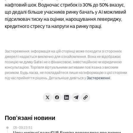
нафтовий шок. Водночас стрибок із 30% до 50% вказує, 
що дедалі більше учасників ринку бачать у AI можливий 
підсилювач тиску на оцінки, нарощування левериджу, 
кредитного стресу та напруги на ринку праці.
Застереження: інформація на цій сторінці може походити зі сторонніх
джерел і надається виключно для ознайомлення. Вона не відображає
позицію чи думку Gate і не є фінансовою, інвестиційною чи юридичною
консультацією. Торгівля віртуальними активами пов’язана з високим
ризиком. Будь ласка, не покладайтеся лише на інформацію з цієї сторінки
під час прийняття рішень. Детальніше дивіться у
Застереженні
.
Пов’язані новини
05-09 23:51
Член керівної ради ЄЦБ Ескріва попереджає про ризики