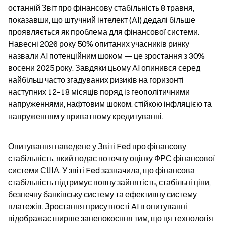
останній Звіт про фінансову стабільність 8 травня, 
показавши, що штучний інтелект (AI) дедалі більше 
проявляється як проблема для фінансової системи. 
Навесні 2026 року 50% опитаних учасників ринку 
назвали AI потенційним шоком — це зростання з 30% 
восени 2025 року. Завдяки цьому AI опинився серед 
найбільш часто згадуваних ризиків на горизонті 
наступних 12–18 місяців поряд із геополітичними 
напруженнями, нафтовим шоком, стійкою інфляцією та 
напруженням у приватному кредитуванні.
Опитування наведене у Звіті Fed про фінансову 
стабільність, який подає поточну оцінку ФРС фінансової 
системи США. У звіті Fed зазначила, що фінансова 
стабільність підтримує повну зайнятість, стабільні ціни, 
безпечну банківську систему та ефективну систему 
платежів. Зростання присутності AI в опитуванні 
відображає ширше занепокоєння тим, що ця технологія 