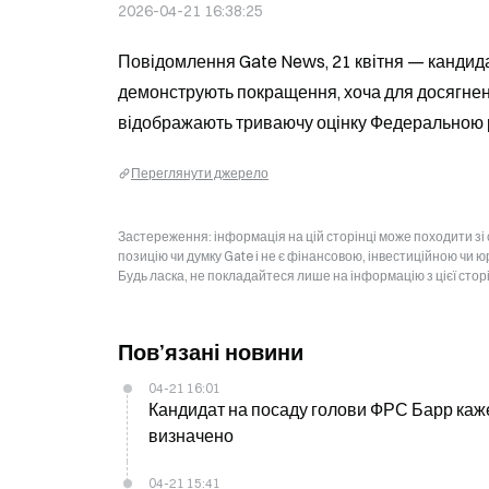
2026-04-21 16:38:25
Повідомлення Gate News, 21 квітня — кандидат
демонструють покращення, хоча для досягненн
відображають триваючу оцінку Федеральною р
Переглянути джерело
Застереження: інформація на цій сторінці може походити зі
позицію чи думку Gate і не є фінансовою, інвестиційною чи 
Будь ласка, не покладайтеся лише на інформацію з цієї стор
Пов’язані новини
04-21 16:01
Кандидат на посаду голови ФРС Барр каже,
визначено
04-21 15:41