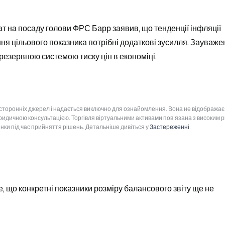
 на посаду голови ФРС Барр заявив, що тенденції інфляції 
я цільового показника потрібні додаткові зусилля. Зауважен
езервною системою тиску цін в економіці.
 сторонніх джерел і надається виключно для ознайомлення. Вона не відображає
юридичною консультацією. Торгівля віртуальними активами пов’язана з високим 
інки під час прийняття рішень. Детальніше дивіться у
Застереженні
.
 що конкретні показники розміру балансового звіту ще не