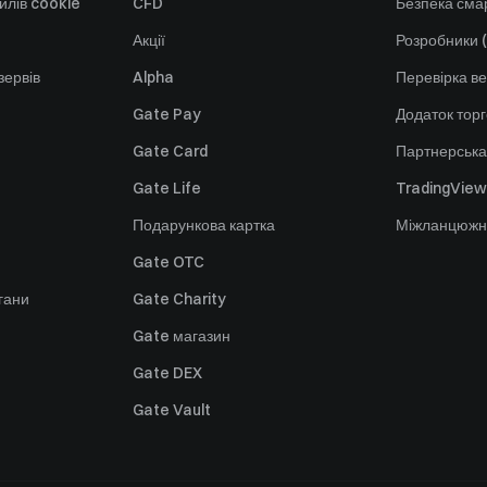
йлів cookie
CFD
Безпека смар
Акції
Розробники (
зервів
Alpha
Перевірка ве
Gate Pay
Додаток тор
Gate Card
Партнерська
Gate Life
TradingView
Подарункова картка
Міжланцюжн
Gate OTC
гани
Gate Charity
Gate магазин
Gate DEX
Gate Vault