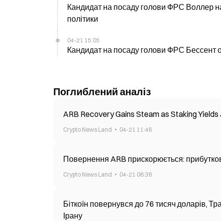
Кандидат на посаду голови ФРС Воллер н
політики
04-21 15:05
Кандидат на посаду голови ФРС Бессент о
Поглиблений аналіз
ARB Recovery Gains Steam as Staking Yield
Crypto News Land
04-21 11:48
Повернення ARB прискорюється: прибутков
Crypto News Land
04-21 06:36
Біткоїн повернувся до 76 тисяч доларів, 
Ірану