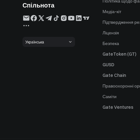
Політика щодо фа
Спільнота
Медіа-кіт
Підтвердження ре
Ліцензія
Українська
Безпека
GateToken (GT)
GUSD
Gate Chain
Правоохоронні ор
Саміти
Gate Ventures