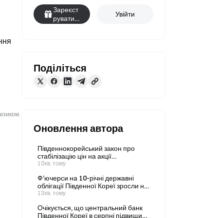
Зареєст
Увійти
руватис
я
ня 
Поділіться
ризиком.
Оновлення автора
Південнокорейський закон про
стабілізацію цін на акції
охоплюватиме лише 80 біржових
10хв. тому
компаній — на 84% менше, ніж
Ф’ючерси на 10-річні державні
передбачалося в початковій
облігації Південної Кореї зросли на
пропозиції.
29 тіків після того, як у липні
13хв. тому
кількість несільськогосподарських
Очікується, що центральний банк
робочих місць у США скоротилася
Південної Кореї в серпні підвищить
на 23 тис.