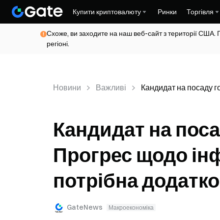
Купити криптовалюту
Ринки
Торгівля
Схоже, ви заходите на наш веб-сайт з території США. 
регіоні.
Новини
Важливі
Кандидат на посаду г
Кандидат на пос
Прогрес щодо інф
потрібна додатко
GateNews
Макроекономіка