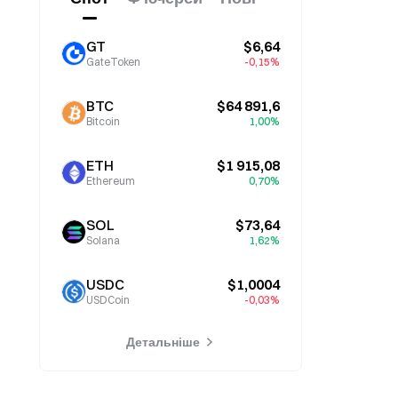
GT
$6,64
GateToken
-0,15%
BTC
$64 891,6
Bitcoin
1,00%
ETH
$1 915,08
Ethereum
0,70%
SOL
$73,64
Solana
1,62%
USDC
$1,0004
USDCoin
-0,03%
Детальніше