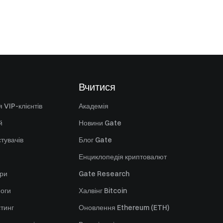
Вчитися
 VIP-клієнтів
Академія
й
Новини Gate
стувачів
Блог Gate
Енциклопедія криптовалют
ори
Gate Research
оги
Халвінг Bitcoin
стинг
Оновлення Ethereum (ETH)