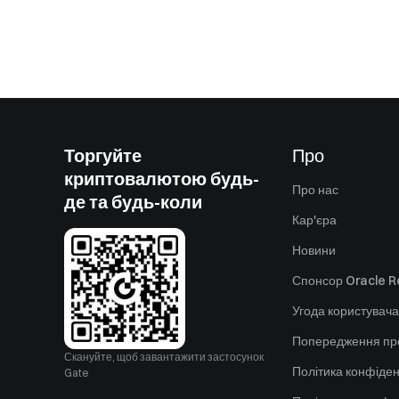
Торгуйте
Про
криптовалютою будь-
Про нас
де та будь-коли
Кар'єра
Новини
Спонсор Oracle Re
Угода користувача
Попередження пр
Скануйте, щоб завантажити застосунок
Політика конфіден
Gate