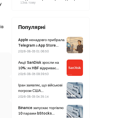
ставки на 25 б. п., щоб заякорити
13хв. тому
у
інфляційні очікування на рівні
2,7%.
Популярні
ів
Apple ненадовго прибрала
Telegram з App Store
через CSAM, але Дуров це
2026-08-05 01:06:50
спростував, заявивши про
«атаку на безпеку»
Акції SanDisk зросли на
10%: як HBF відкриває
новий цикл розвитку AI-
2026-08-05 09:39:53
накопичувачів і чи зможе
фінансовий звіт
Іран заявляє, що військові
підтвердити
погрози США
обґрунтованість цього
відтерміновують
2026-08-05 04:35:14
зростання?
укладення угоди з Оманом
щодо Ормузької протоки 5
Binance запускає торгівлю
серпня
10 парами bStocks