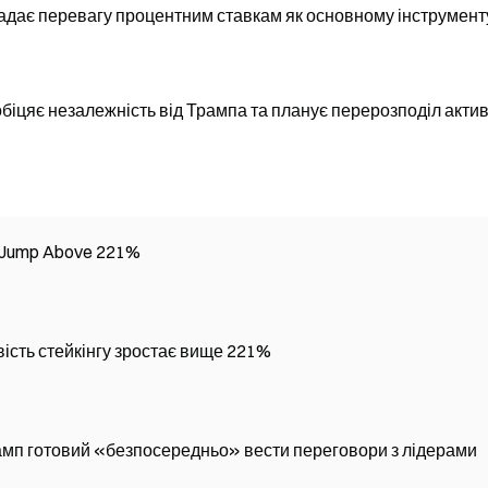
адає перевагу процентним ставкам як основному інструмент
біцяє незалежність від Трампа та планує перерозподіл актив
s Jump Above 221%
ість стейкінгу зростає вище 221%
Трамп готовий «безпосередньо» вести переговори з лідерами