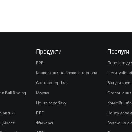
Продукти
Послуги
P2P
Переваги для
Конвертація та блокова торгівля
Інституційни
Спотова торгівля
Відгуки кори
d Bull Racing
Маржа
Оголошення
Центр заробітку
Комісійні зб
о ризики
ETF
Центр допом
ційності
Ф'ючерси
Заявка на лі