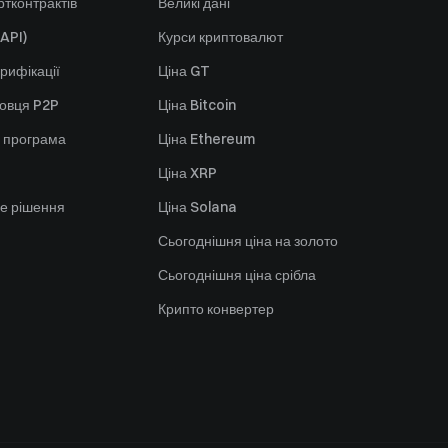
тконтрактів
Великі дані
API)
Курси криптовалют
рифікації
Ціна GT
говця P2P
Ціна Bitcoin
 програма
Ціна Ethereum
Ціна XRP
е рішення
Ціна Solana
Сьогоднішня ціна на золото
Сьогоднішня ціна срібла
Крипто конвертер