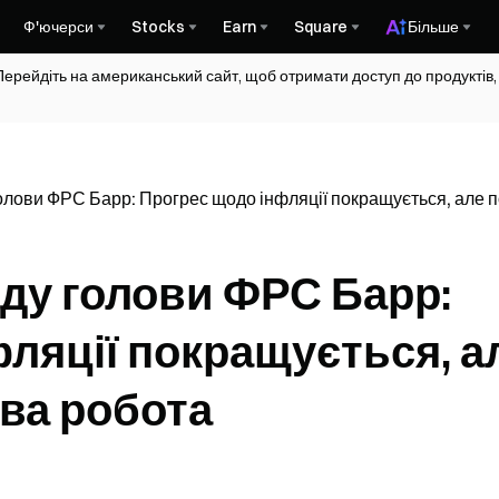
Ф'ючерси
Stocks
Earn
Square
Більше
Перейдіть на американський сайт, щоб отримати доступ до продуктів,
олови ФРС Барр: Прогрес щодо інфляції покращується, але 
аду голови ФРС Барр:
ляції покращується, а
ва робота