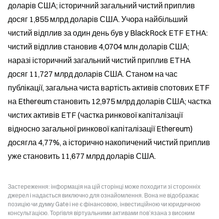
доларів США; історичний загальний чистий приплив 
досяг 1,855 млрд доларів США. Учора найбільший 
чистий відплив за один день був у BlackRock ETF ETHA: 
чистий відплив становив 4,0704 млн доларів США; 
наразі історичний загальний чистий приплив ETHA 
досяг 11,727 млрд доларів США. Станом на час 
публікації, загальна чиста вартість активів спотових ETF 
на Ethereum становить 12,975 млрд доларів США; частка 
чистих активів ETF (частка ринкової капіталізації 
відносно загальної ринкової капіталізації Ethereum) 
досягла 4,77%, а історично накопичений чистий приплив 
уже становить 11,677 млрд доларів США.
Застереження: інформація на цій сторінці може походити зі сторонніх
джерел і надається виключно для ознайомлення. Вона не відображає
позицію чи думку Gate і не є фінансовою, інвестиційною чи юридичною
консультацією. Торгівля віртуальними активами пов’язана з високим