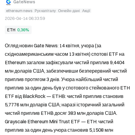
GateNews
ethereum news
Рух капіталу
Ончейн-дані
Акції
2026-04-14 06:33:59
ETH
0,36%
Огляд новин Gate News: 14 квітня, учора (за 
східноамериканським часом 13 квітня) спотові ETF на 
Ethereum загалом зафіксували чистий приплив 9,4404 
млн доларів США, забезпечивши безперервний чистий 
приплив протягом 3 днів. Учора найбільший чистий 
приплив за один день був у спотового стейкованого ETH 
ETF від BlackRock — ETHB: чистий приплив становив 
5,7776 млн доларів США; наразі історичний загальний 
чистий приплив ETHB досяг 383 млн доларів США. 
Grayscale Ethereum Mini Trust ETF — ETH: чистий 
приплив за один день учора становив 5,1508 млн 