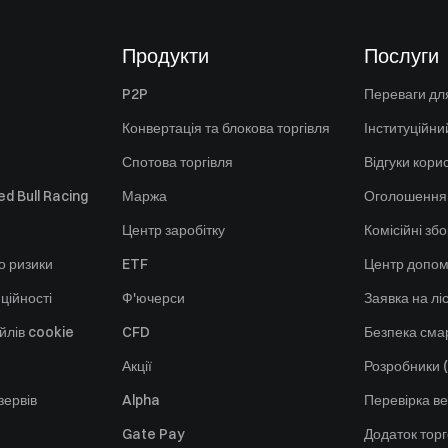
Продукти
Послуги
P2P
Переваги для
Конвертація та блокова торгівля
Інституційни
Спотова торгівля
Відгуки кори
d Bull Racing
Маржа
Оголошення
Центр заробітку
Комісійні зб
о ризики
ETF
Центр допом
ційності
Ф'ючерси
Заявка на лі
йлів cookie
CFD
Безпека смар
Акції
Розробники (
зервів
Alpha
Перевірка ве
Gate Pay
Додаток тор