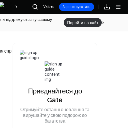
Увійти
Винагороди
Зареєструватися
 які підтримуються у вашому
Перейти на сайт
 спровокувало технічне відновлення, закриття позицій з бок
Приєднайтеся до
Gate
Отримуйте останні оновлення та
вирушайте у свою подорож до
багатства