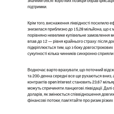
значний обсяг коротких позицій обрав фіксацію
підтримки.
Крім того, виснаження ліквідності посилило еф
знизилася приблизно до 15,28 мільйона, що є мі
порівняно невелике купівельне замовлення мож
впав до 12 — рівня крайнього страху: після до
підкріплюється тим, що з боку довгострокових
сукупності кілька чинників синхронно сприяли
Водночас варто врахувати, що поточний відск
та 200-денна середні все ще рухаються вниз, 
контрактів open interest становить 23,67 мілья
можуть спричиняти ланцюгові ліквідації. Далі 
доларів, як змінюється співвідношення довгих 
фінансові потоки; пам’ятайте про ризик різких