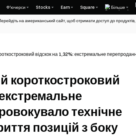
Ф'ючерси
Stocks
Earn
Square
Більше
Перейдіть на американський сайт, щоб отримати доступ до продуктів,
откостроковий відскок на 1,32%: екстремальне перепродання
й короткостроковий
: екстремальне
ровокувало технічне
риття позицій з боку