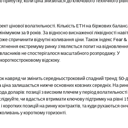
 прибутку, коли ціна знизилася до ключового технічного рівн
ект цінової волатильності. Кількість ETH на біржових баланса
німумом за 9 років. За відносно виснаженої ліквідності навіт
е спричинити відчутні коливання ціни. Також індекс Fear & 
сягнення екстремуму ринку з’являється попит на відновлення;
 власників не спостерігалося масштабного розпродажу. У 
 короткостроковому відскоку.
ок навряд чи змінить середньостроковий спадний тренд: 50-д
а ціна залишається нижче основних ковзних середніх. На ринк
рда доларів: позиції з високим плечем у період волатильності 
слідкуйте, чи вдасться втримати ключову підтримку на рівні 15
і коротких позицій на ринку контрактів, та куди рухаються он
 коливань у короткому горизонті.