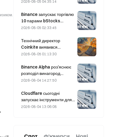
відтерміновують
2026-08-05 04:35:14
укладення угоди з Оманом
щодо Ормузької протоки 5
Binance запускає торгівлю
ризиком.
серпня
10 парами bStocks
сьогодні о 20:00 за UTC+8,
2026-08-05 02:33:45
пропонуючи нульові комісії
мейкера.
Технічний директор
Coinkite виявився
причетним до інциденту,
2026-08-05 01:13:30
пов’язаного з уразливістю
в Coldcard, який
Binance Alpha роз’яснює
спричинив чотири хвилі
розподіл винагород
атак і збитки на суму 114
MarsCoin: їх автоматично
2026-08-04 14:27:50
мільйонів доларів.
надсилають власникам
гаманців, тоді як
Cloudflare сьогодні
користувачі CEX
запускає інструменти для
отримують SPCXB за
ідентифікації та гаманці
2026-08-04 13:06:08
ь
умови, що їхній
для ШІ-агентів
середньомісячний
показник становить
щонайменше 10 000.
Спот
Ф'ючерси
Нові