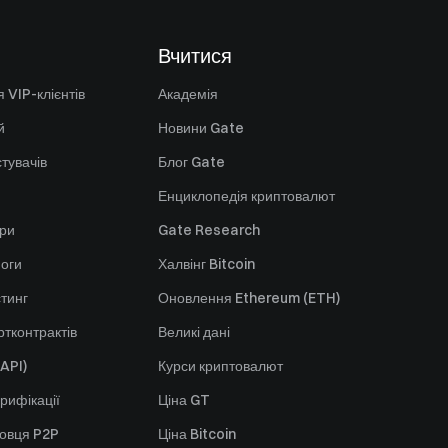
Вчитися
 VIP-клієнтів
Академія
й
Новини Gate
стувачів
Блог Gate
Енциклопедія криптовалют
ори
Gate Research
оги
Халвінг Bitcoin
стинг
Оновлення Ethereum (ETH)
тконтрактів
Великі дані
API)
Курси криптовалют
рифікації
Ціна GT
говця P2P
Ціна Bitcoin