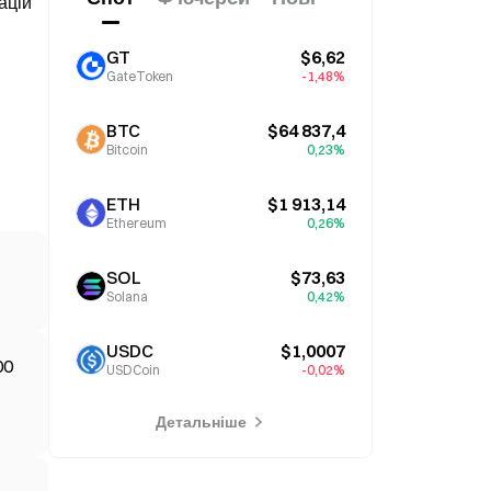
ацій
GT
$6,62
GateToken
-1,48%
BTC
$64 837,4
Bitcoin
0,23%
ETH
$1 913,14
Ethereum
0,26%
SOL
$73,63
Solana
0,42%
USDC
$1,0007
00
USDCoin
-0,02%
Детальніше