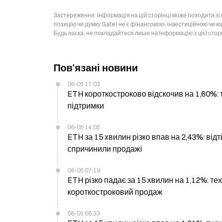
Застереження: інформація на цій сторінці може походити зі
позицію чи думку Gate і не є фінансовою, інвестиційною чи 
Будь ласка, не покладайтеся лише на інформацію з цієї стор
Пов’язані новини
06-05 17:03
ETH короткостроково відскочив на 1,60%: т
підтримки
06-05 14:05
ETH за 15 хвилин різко впав на 2,43%: відті
спричинили продажі
06-05 07:19
ETH різко падає за 15 хвилин на 1,12%: те
короткостроковий продаж
06-05 06:33