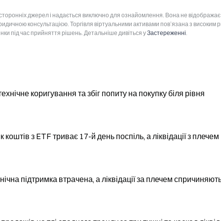
 сторонніх джерел і надається виключно для ознайомлення. Вона не відображає
юридичною консультацією. Торгівля віртуальними активами пов’язана з високим 
інки під час прийняття рішень. Детальніше дивіться у
Застереженні
.
ехнічне коригування та збіг попиту на покупку біля рівня
к коштів з ETF триває 17-й день поспіль, а ліквідації з плечем
хнічна підтримка втрачена, а ліквідації за плечем спричиняют