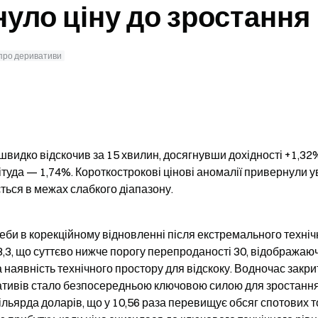
уло ціну до зростання
 про деривативи
 швидко відскочив за 15 хвилин, досягнувши дохідності +1,32%
туда — 1,74%. Короткострокові цінові аномалії привернули ув
ться в межах слабкого діапазону.
би в корекційному відновленні після екстремального технічн
8,3, що суттєво нижче порогу перепроданості 30, відображаюч
а наявність технічного простору для відскоку. Водночас закрит
вативів стало безпосередньою ключовою силою для зростання 
ільярда доларів, що у 10,56 раза перевищує обсяг спотових тор