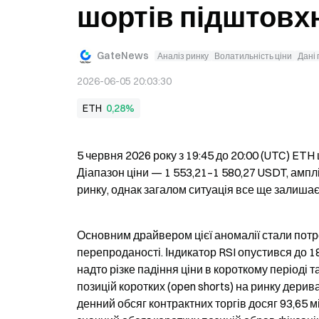
шортів підштовхн
GateNews
Аналіз ринку
Волатильність ціни
Дані
2026-06-05 20:03:30
ETH
0,28%
5 червня 2026 року з 19:45 до 20:00 (UTC) ETH
Діапазон ціни — 1 553,21–1 580,27 USDT, амплі
ринку, однак загалом ситуація все ще залишає
Основним драйвером цієї аномалії стали потре
перепроданості. Індикатор RSI опустився до 1
надто різке падіння ціни в короткому періоді т
позицій коротких (open shorts) на ринку дери
денний обсяг контрактних торгів досяг 93,65 м