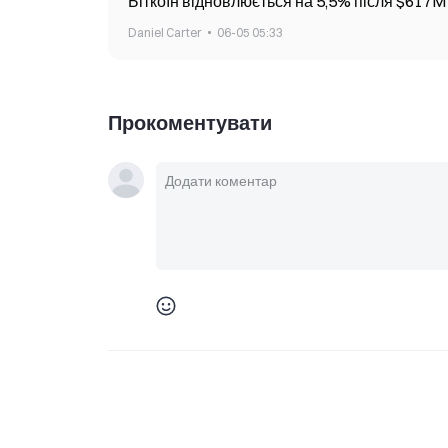
Біткоїн відновлюється на 5,5% після $617M 
Daniel Carter
06-05 05:33
Прокоментувати