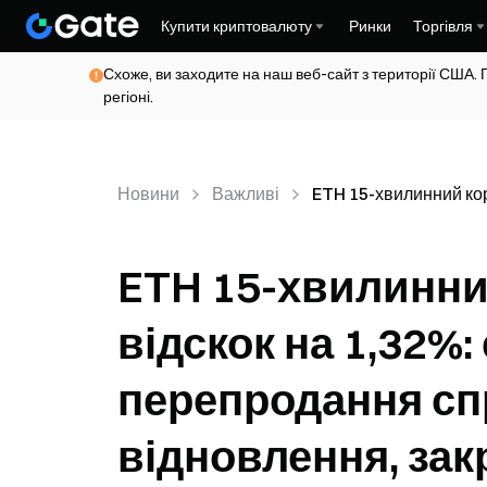
Купити криптовалюту
Ринки
Торгівля
Схоже, ви заходите на наш веб-сайт з території США. 
регіоні.
Новини
Важливі
ETH 15-хвилинний кор
ETH 15-хвилинни
відскок на 1,32%
перепродання сп
відновлення, зак