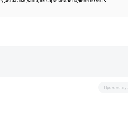
-довгих ліквідацій, які спричинили падіння до $61K
Прокоменту