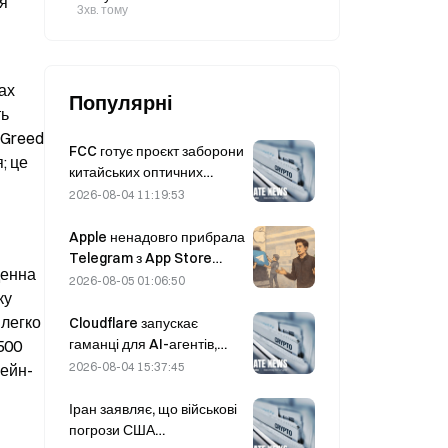
я 
нафту
3хв. тому
х 
Популярні
ь 
Greed 
FCC готує проєкт заборони
 це 
китайських оптичних
модулів для центрів
2026-08-04 11:19:53
обробки даних; частка
Xinyuan на ринку може
Apple ненадовго прибрала
скоротитися на 27%
Telegram з App Store
енна 
через CSAM, але Дуров це
2026-08-05 01:06:50
у 
спростував, заявивши про
«атаку на безпеку»
легко 
Cloudflare запускає
гаманці для AI-агентів,
00 
щоб забезпечити
2026-08-04 15:37:45
чейн-
автономні платежі через
API 4 серпня
Іран заявляє, що військові
погрози США