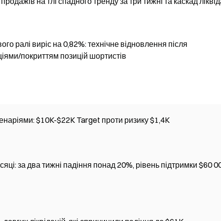
 продажів на тлі спадного тренду за три тижні та каскад ліквід
го ралі виріс на 0,82%: технічне відновлення після
аціями/покриттям позицій шортистів
енаріями: $10K-$22K Target проти ризику $1,4K
яці: за два тижні падіння понад 20%, рівень підтримки $60 0