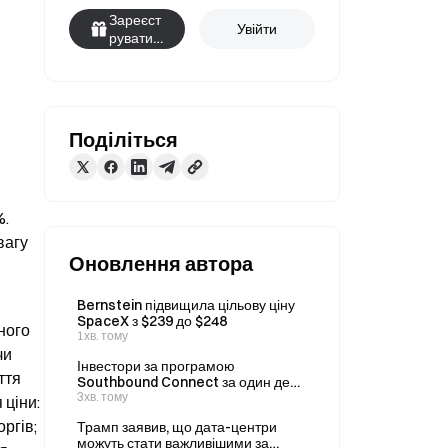
Зареєст
Увійти
руватис
я
Поділіться
. 
агу 
Оновлення автора
Bernstein підвищила цільову ціну
SpaceX з $239 до $248
ого 
1хв. тому
и 
Інвестори за програмою
тя 
Southbound Connect за один день
придбали акції MINIMAX-W на
3хв. тому
ціни: 
суму 2,225 млрд HKD, а загальний
гів; 
Трамп заявив, що дата-центри
обсяг за два дні перевищив 4,9
можуть стати важливішими за
млрд HKD.