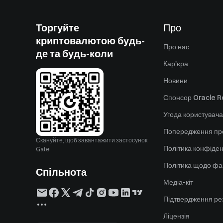
Торгуйте
Про
криптовалютою будь-
Про нас
де та будь-коли
Кар'єра
Новини
Спонсор Oracle Re
Угода користувача
Попередження пр
Скануйте, щоб завантажити застосунок
Політика конфіден
Gate
Політика щодо фа
Спільнота
Медіа-кіт
Підтвердження ре
Ліцензія