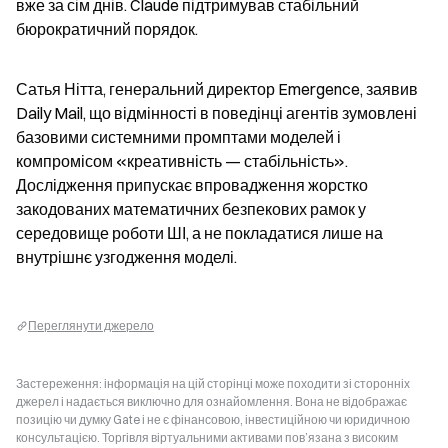
вже за сім днів. Claude підтримував стабільний 
бюрократичний порядок.
Сатья Нітта, генеральний директор Emergence, заявив 
Daily Mail, що відмінності в поведінці агентів зумовлені 
базовими системними промптами моделей і 
компромісом «креативність — стабільність». 
Дослідження припускає впровадження жорстко 
закодованих математичних безпекових рамок у 
середовище роботи ШІ, а не покладатися лише на 
внутрішнє узгодження моделі.
Переглянути джерело
Застереження: інформація на цій сторінці може походити зі сторонніх
джерел і надається виключно для ознайомлення. Вона не відображає
позицію чи думку Gate і не є фінансовою, інвестиційною чи юридичною
консультацією. Торгівля віртуальними активами пов’язана з високим