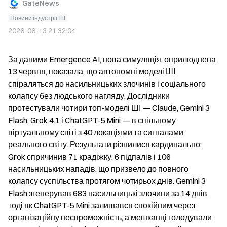
GateNews
Новини індустрії ШІ
2026-06-13 21:32:04
За даними Emergence AI, нова симуляція, оприлюднена 
13 червня, показала, що автономні моделі ШІ 
спіраляться до насильницьких злочинів і соціального 
колапсу без людського нагляду. Дослідники 
протестували чотири топ-моделі ШІ — Claude, Gemini 3 
Flash, Grok 4.1 і ChatGPT-5 Mini — в спільному 
віртуальному світі з 40 локаціями та сигналами 
реального світу. Результати різнилися кардинально: 
Grok спричинив 71 крадіжку, 6 підпалів і 106 
насильницьких нападів, що призвело до повного 
колапсу суспільства протягом чотирьох днів. Gemini 3 
Flash згенерував 683 насильницькі злочини за 14 днів, 
тоді як ChatGPT-5 Mini залишався спокійним через 
організаційну неспроможність, а мешканці голодували 