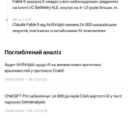
Fable 5 зазнала 5 невдач у всіх найскладніших завданнях
на іспиті UC Berkeley ALE, коштує на 4–12 разів більше, ніж
конкуренти
06-12 10:07
Claude Fable 5 від Anthropic виявив 24 000 шахрайських
акаунтів, пов’язаних із китайськими AI-компаніями
Поглиблений аналіз
Аудит Anthropic щодо AI не виявив нових критичних
вразливостей у протоколі Zcash
Oliver Grant
06-13 20:52
ChatGPT Pro забезпечує 14 000 доларів США вартості AI у тесті
підписки Semianalysis
Oliver Grant
06-13 19:28