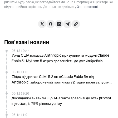
ризиком. Будь ласка, не покладайтеся лише на інформацію з цієї сторінки
під час прийняття рішень. Детальніше дивіться у
Застереженні
.
Пов’язані новини
06-13 19:27
Уряд США наказав Anthropic призупинити моделі Claude
Fable 5 і Mythos 5 через вразливість до джейлбрейків
06-13 11:01
Zhipu відкриває GLM-5.2 як «Claude Fable 5» від
Anthropic, заборонений протягом 72 годин після запуску в
США
06-12 19:26
Дослідники виявили, що AI-агенти вразливі до атак prompt
injection, із 79% рівнем успіху
06-12 11:01