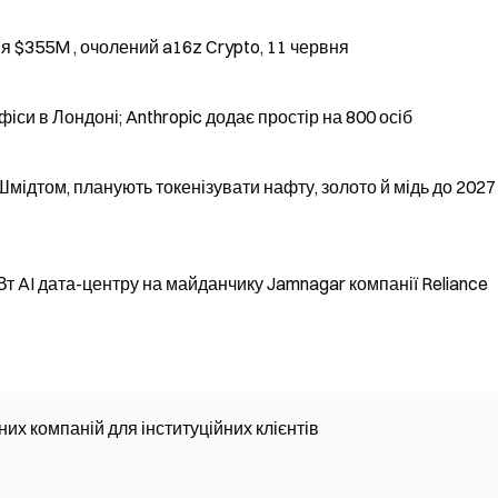
я $355M , очолений a16z Crypto, 11 червня
іси в Лондоні; Anthropic додає простір на 800 осіб
Шмідтом, планують токенізувати нафту, золото й мідь до 2027
т AI дата-центру на майданчику Jamnagar компанії Reliance
тних компаній для інституційних клієнтів