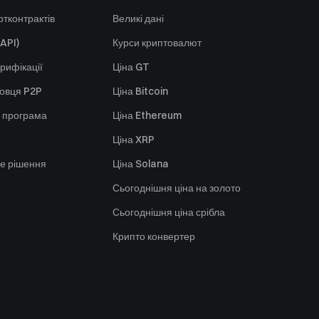
тконтрактів
Великі дані
API)
Курси криптовалют
рифікації
Ціна GT
говця P2P
Ціна Bitcoin
 програма
Ціна Ethereum
Ціна XRP
е рішення
Ціна Solana
Сьогоднішня ціна на золото
Сьогоднішня ціна срібла
Крипто конвертер