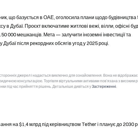
ик, що базується в ОАЕ, оголосила плани щодо будівництва 5
у в Дубаї. Проєкт включатиме житлові вежі, вілли, офісні буді
50 000 мешканців. Мета — залучити іноземні інвестиції та 
 Дубаї після рекордних обсягів угод у 2025 році.
 сторонніх джерел і надається виключно для ознайомлення. Вона не відображає
юридичною консультацією. Торгівля віртуальними активами пов’язана з високим 
інки під час прийняття рішень. Детальніше дивіться у
Застереженні
.
ння на $1,4 млрд під керівництвом Tether і планує до 2030 р