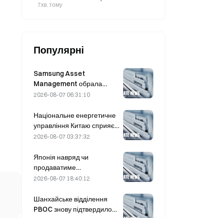
обіцяє представити план виплат
7хв. тому
акціонерам у III кварталі.
Популярні
Samsung Asset
Management обрала
трьох венчурних партнерів
2026-08-07 06:31:10
для розподілу коштів
фонду обсягом 90 млрд
Національне енергетичне
KRW
управління Китаю сприяє
проривам у галузі силових
2026-08-07 03:37:32
напівпровідників та
обладнання надвисокої
Японія навряд чи
напруги
продаватиме
середньострокові
2026-08-07 18:40:12
казначейські облігації США
для проведення валютної
Шанхайське відділення
інтервенції; вплив на
PBOC знову підтвердило