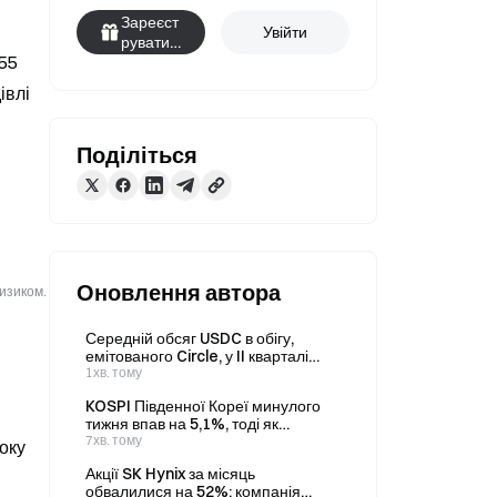
Зареєст
Увійти
руватис
5 
я
влі 
Поділіться
Оновлення автора
ризиком.
Середній обсяг USDC в обігу,
емітованого Circle, у II кварталі
сягнув 73,3 млрд доларів, що на
1хв. тому
20% більше, ніж торік
KOSPI Південної Кореї минулого
тижня впав на 5,1%, тоді як
KOSDAQ зріс на 10,98%; у центрі
7хв. тому
оку
уваги — дані щодо інфляції в США
Акції SK Hynix за місяць
обвалилися на 52%; компанія