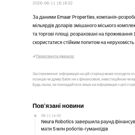
2026-06-11 16:18:02
За даними Emaar Properties, компанія-розробн
мільярдів доларів змішаного міського комплекс
та торгові площі, розраховані на проживання 1
скористатися стійким попитом на нерухомість у
Переглянути джерело
Застереження: інформація на цій сторінці може походити зі
позицію чи думку Gate і не є фінансовою, інвестиційною чи 
Будь ласка, не покладайтеся лише на інформацію з цієї стор
Пов’язані новини
06-11 14:00
Neura Robotics завершила раунд фінансува
мати 5 млн роботів-гуманоїдів