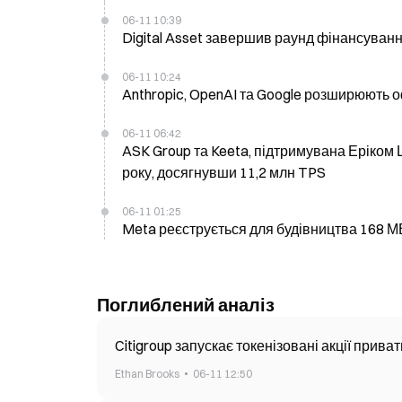
06-11 10:39
Digital Asset завершив раунд фінансуванн
06-11 10:24
Anthropic, OpenAI та Google розширюють оф
06-11 06:42
ASK Group та Keeta, підтримувана Еріком 
року, досягнувши 11,2 млн TPS
06-11 01:25
Meta реєструється для будівництва 168 МВ
Поглиблений аналіз
Citigroup запускає токенізовані акції прива
Ethan Brooks
06-11 12:50