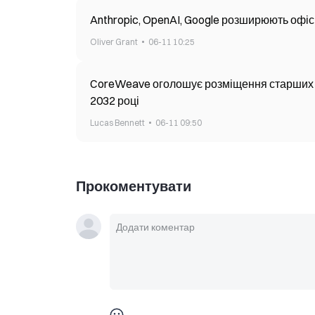
Anthropic, OpenAI, Google розширюють офіси
Oliver Grant
06-11 10:25
CoreWeave оголошує розміщення старших об
2032 році
Lucas Bennett
06-11 09:50
Прокоментувати