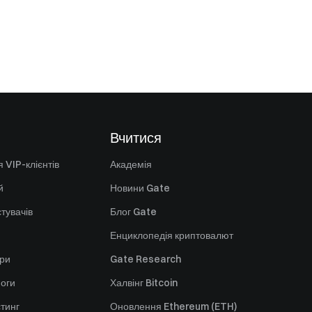
Вчитися
 VIP-клієнтів
Академія
й
Новини Gate
стувачів
Блог Gate
Енциклопедія криптовалют
ори
Gate Research
оги
Халвінг Bitcoin
стинг
Оновлення Ethereum (ETH)