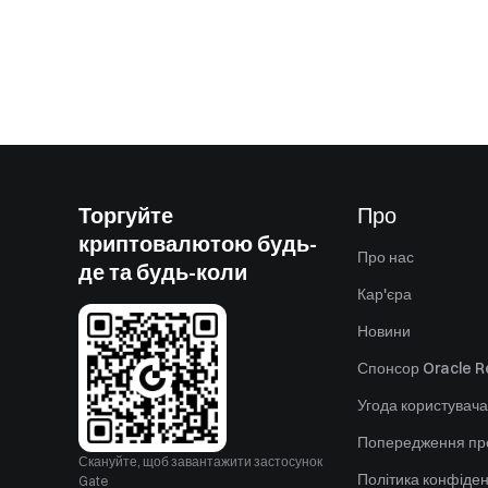
Торгуйте
Про
криптовалютою будь-
Про нас
де та будь-коли
Кар'єра
Новини
Спонсор Oracle Re
Угода користувача
Попередження пр
Скануйте, щоб завантажити застосунок
Політика конфіден
Gate