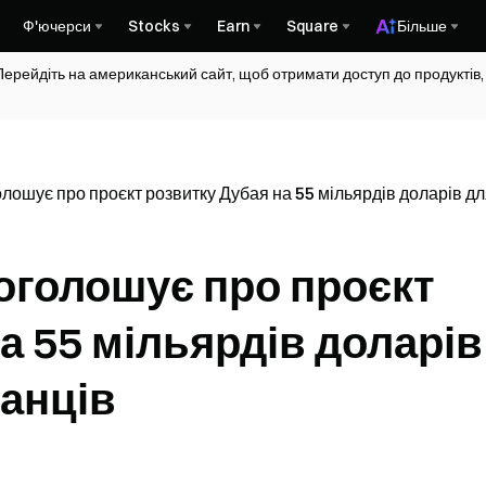
Ф'ючерси
Stocks
Earn
Square
Більше
Перейдіть на американський сайт, щоб отримати доступ до продуктів,
лошує про проєкт розвитку Дубая на 55 мільярдів доларів д
 оголошує про проєкт
а 55 мільярдів доларів
канців