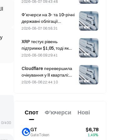
дохідність довгострокових
жорстку політику щодо
2026-08-07 09:43:48
облігацій буде обмеженим.
криптовалют на робочій
ШІ
конференції 4 серпня.
Ф’ючерси на 3- та 10-річні
державні облігації
Південної Кореї
2026-08-07 06:58:31
знижуються 7 серпня
 у
напередодні аукціону,
XRP тестує рівень
запланованого на
підтримки $1,05, тоді як
наступний тиждень.
Ethereum утримується на
2026-08-06 09:29:41
рівні $1 908 на тлі низьких
обсягів торгів
Cloudflare перевершила
очікування у II кварталі:
виручка зросла на 36% у
2026-08-06 22:44:10
річному обчисленні — до
696,1 млн доларів, а акції
подорожчали на 17% після
закриття торгів
Спот
Ф'ючерси
Нові
0/400
GT
$6,78
GateToken
1,49%
вати