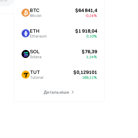
BTC
$64 841,4
Bitcoin
-0,24%
ETH
$1 918,04
Ethereum
0,10%
SOL
$76,39
Solana
2,24%
TUT
$0,129101
Tutorial
169,21%
Детальніше