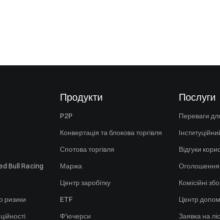
Продукти
Послуги
P2P
Переваги для
Конвертація та блокова торгівля
Інституційни
Спотова торгівля
Відгуки кори
d Bull Racing
Маржа
Оголошення
Центр заробітку
Комісійні зб
о ризики
ETF
Центр допом
ційності
Ф'ючерси
Заявка на лі