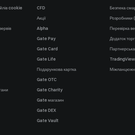
йлів cookie
CFD
Безпека смар
Акції
Розробники (
зервів
Alpha
Перевірка ве
Gate Pay
Додаток тор
Gate Card
Партнерська
Gate Life
TradingView
Подарункова картка
Міжланцюжн
Gate OTC
гани
Gate Charity
Gate магазин
Gate DEX
Gate Vault