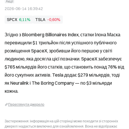
Акції
2026-06-14 16:39:42
SPCX
6,11%
TSLA
-0,60%
Згідно з Bloomberg Billionaires Index, статки Ілона Маска 
перевищили $1 трильйон після успішного публічного 
розміщення SpaceX, зробивши його першою у світі 
людиною, яка досягла цієї позначки. SpaceX забезпечує 
$765 мільярдів його статків, що становить понад 76% від 
його сукупних активів. Tesla додає $279 мільярдів, тоді 
як Neuralink і The Boring Company — по $3 мільярди 
кожна.
Переглянути джерело
Застереження: інформація на цій сторінці може походити зі сторонніх
джерел і надається виключно для ознайомлення. Вона не відображає