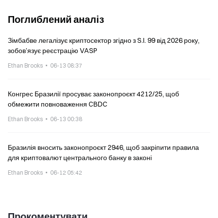
Поглиблений аналіз
Зімбабве легалізує криптосектор згідно з S.I. 99 від 2026 року,
зобов’язує реєстрацію VASP
Ethan Brooks
06-13 08:37
Конгрес Бразилії просуває законопроєкт 4212/25, щоб
обмежити повноваження CBDC
Ethan Brooks
06-13 00:38
Бразилія вносить законопроєкт 2946, щоб закріпити правила
для криптовалют центрального банку в законі
Ethan Brooks
06-12 05:42
Прокоментувати