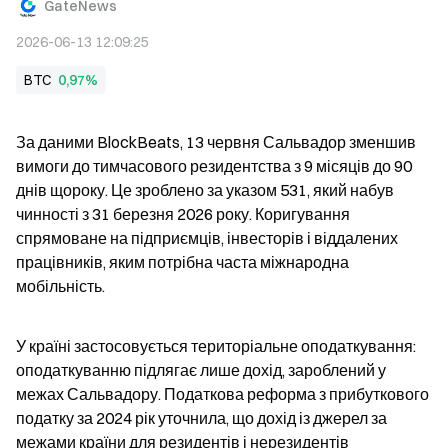
GateNews
2026-06-13 12:09:25
BTC
0,97%
За даними BlockBeats, 13 червня Сальвадор зменшив 
вимоги до тимчасового резидентства з 9 місяців до 90 
днів щороку. Це зроблено за указом 531, який набув 
чинності з 31 березня 2026 року. Коригування 
спрямоване на підприємців, інвесторів і віддалених 
працівників, яким потрібна часта міжнародна 
мобільність.
У країні застосовується територіальне оподаткування: 
оподаткуванню підлягає лише дохід, зароблений у 
межах Сальвадору. Податкова реформа з прибуткового 
податку за 2024 рік уточнила, що дохід із джерел за 
межами країни для резидентів і нерезидентів 