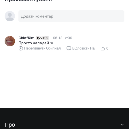
ChiefKim
·
06-13 12:30
Просто нападай 👊
Переглянути Оригінал
Відповісти На
0
Про