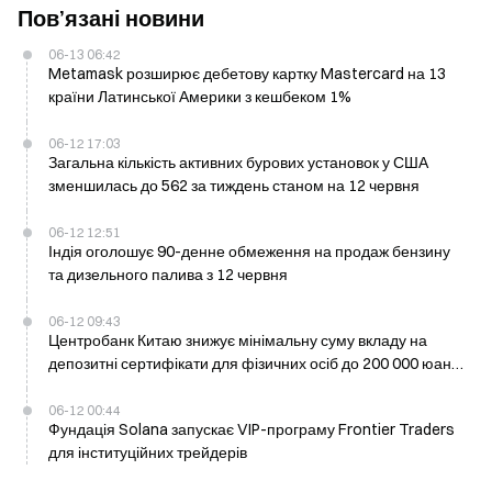
Пов’язані новини
06-13 06:42
Metamask розширює дебетову картку Mastercard на 13
країни Латинської Америки з кешбеком 1%
06-12 17:03
Загальна кількість активних бурових установок у США
зменшилась до 562 за тиждень станом на 12 червня
06-12 12:51
Індія оголошує 90-денне обмеження на продаж бензину
та дизельного палива з 12 червня
06-12 09:43
Центробанк Китаю знижує мінімальну суму вкладу на
депозитні сертифікати для фізичних осіб до 200 000 юанів
з 12 червня
06-12 00:44
Фундація Solana запускає VIP-програму Frontier Traders
для інституційних трейдерів