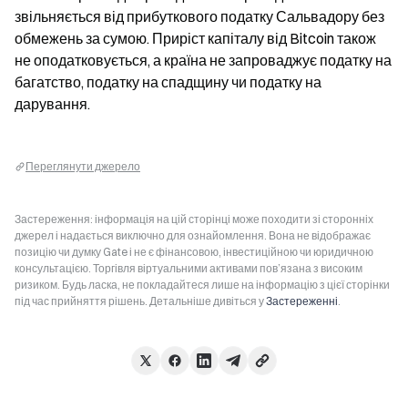
звільняється від прибуткового податку Сальвадору без 
обмежень за сумою. Приріст капіталу від Bitcoin також 
не оподатковується, а країна не запроваджує податку на 
багатство, податку на спадщину чи податку на 
дарування.
Переглянути джерело
Застереження: інформація на цій сторінці може походити зі сторонніх
джерел і надається виключно для ознайомлення. Вона не відображає
позицію чи думку Gate і не є фінансовою, інвестиційною чи юридичною
консультацією. Торгівля віртуальними активами пов’язана з високим
ризиком. Будь ласка, не покладайтеся лише на інформацію з цієї сторінки
під час прийняття рішень. Детальніше дивіться у
Застереженні
.