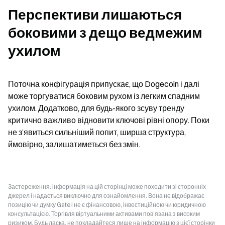
Перспективи лишаються 
боковими з дещо ведмежим 
ухилом
Поточна конфігурація припускає, що Dogecoin і далі 
може торгуватися боковим рухом із легким спадним 
ухилом. Додатково, для будь-якого зсуву тренду 
критично важливо відновити ключові рівні опору. Поки 
не з’явиться сильніший попит, ширша структура, 
ймовірно, залишатиметься без змін.
Застереження: інформація на цій сторінці може походити зі сторонніх
джерел і надається виключно для ознайомлення. Вона не відображає
позицію чи думку Gate і не є фінансовою, інвестиційною чи юридичною
консультацією. Торгівля віртуальними активами пов’язана з високим
ризиком. Будь ласка, не покладайтеся лише на інформацію з цієї сторінки