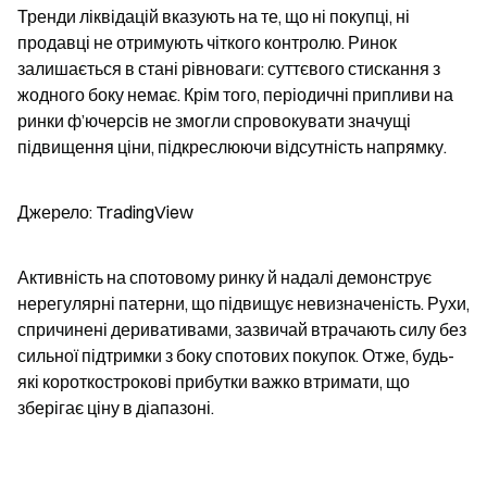
Тренди ліквідацій вказують на те, що ні покупці, ні 
продавці не отримують чіткого контролю. Ринок 
залишається в стані рівноваги: суттєвого стискання з 
жодного боку немає. Крім того, періодичні припливи на 
ринки ф’ючерсів не змогли спровокувати значущі 
підвищення ціни, підкреслюючи відсутність напрямку.
Джерело: TradingView
Активність на спотовому ринку й надалі демонструє 
нерегулярні патерни, що підвищує невизначеність. Рухи, 
спричинені деривативами, зазвичай втрачають силу без 
сильної підтримки з боку спотових покупок. Отже, будь-
які короткострокові прибутки важко втримати, що 
зберігає ціну в діапазоні.