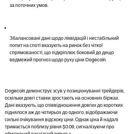
за поточних умов.
Збалансовані дані щодо ліквідацій і нестабільний 
попит на споті вказують на ринок без чіткої 
спрямованості, що підкріплює боковий до дещо 
ведмежий прогноз щодо руху ціни Dogecoin.
Dogecoin демонструє зсув у позиціонуванні трейдерів, 
оскільки довгі ставки зростають на основних біржах. 
Дані вказують, що співвідношення довгих до коротких 
піднялося аж до чотирьох до одного, відображаючи 
сильні очікування відскоку ціни. Однак ціна й надалі 
тримається поблизу рівня $0.09, сигналізуючи про 
обмежений висхідний імпульс.