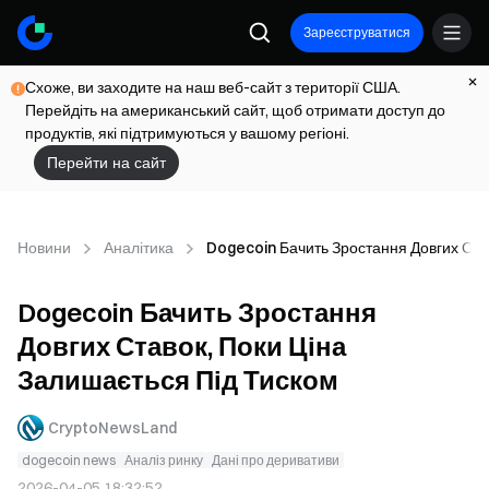
Зареєструватися
Схоже, ви заходите на наш веб-сайт з території США.
Перейдіть на американський сайт, щоб отримати доступ до
продуктів, які підтримуються у вашому регіоні.
Перейти на сайт
Новини
Аналітика
Dogecoin Бачить Зростання Довгих Ста
Dogecoin Бачить Зростання
Довгих Ставок, Поки Ціна
Залишається Під Тиском
CryptoNewsLand
dogecoin news
Аналіз ринку
Дані про деривативи
2026-04-05 18:32:52