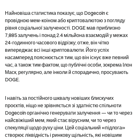
Найновіша статистика показує, що Dogecoin є 
провідною мем-коіном або криптовалютою з погляду 
рівня соціальної залученості. DOGE мав приблизно 
7,885 залучень і понад 2.4 мільйона взаємодій у межах 
24-годинного часового відрізку; отже, він чітко 
випереджає всі інші криптовалюти. Його успіх 
насамперед пояснюється тим, що він існує вже певний 
час, а також тим фактом, що публічні особи, зокрема Ілон 
Маск, регулярно, але інколи й спорадично, просувають 
DOGE.
І навіть за постійного шквалу новіших блискучих 
проєктів, ніщо не зрівняється зі здатністю спільноти 
Dogecoin органічно генерувати залучення — чи то через 
найсвіжіший мем, який стає вірусним, чи то через 
спекуляції щодо руху ціни. Цей соціальний «підлога» 
створює ліквідність і ринкову щільність, які новішим 