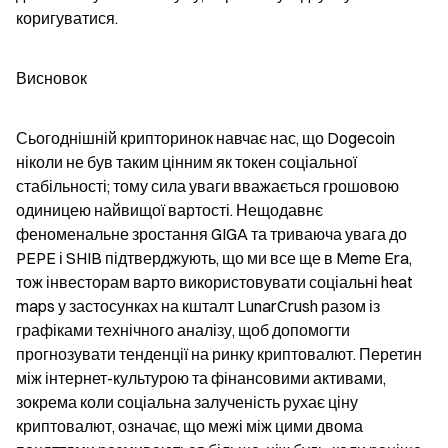
коригуватися.
Висновок
Сьогоднішній крипторинок навчає нас, що Dogecoin 
ніколи не був таким цінним як токен соціальної 
стабільності; тому сила уваги вважається грошовою 
одиницею найвищої вартості. Нещодавнє 
феноменальне зростання GIGA та триваюча увага до 
PEPE і SHIB підтверджують, що ми все ще в Meme Era, 
тож інвесторам варто використовувати соціальні heat 
maps у застосунках на кшталт LunarCrush разом із 
графіками технічного аналізу, щоб допомогти 
прогнозувати тенденції на ринку криптовалют. Перетин 
між інтернет-культурою та фінансовими активами, 
зокрема коли соціальна залученість рухає ціну 
криптовалют, означає, що межі між цими двома 