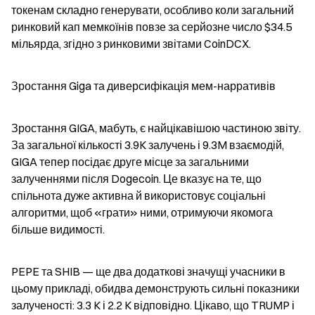
токенам складно генерувати, особливо коли загальний 
ринковий кап мемкоїнів повзе за серйозне число $34.5 
мільярда, згідно з ринковими звітами CoinDCX.
Зростання Giga та диверсифікація мем-нарративів
Зростання GIGA, мабуть, є найцікавішою частиною звіту. 
За загальної кількості 3.9K залучень і 9.3M взаємодій, 
GIGA тепер посідає друге місце за загальними 
залученнями після Dogecoin. Це вказує на те, що 
спільнота дуже активна й використовує соціальні 
алгоритми, щоб «грати» ними, отримуючи якомога 
більше видимості.
PEPE та SHIB — ще два додаткові значущі учасники в 
цьому прикладі, обидва демонструють сильні показники 
залученості: 3.3 K і 2.2 K відповідно. Цікаво, що TRUMP і 