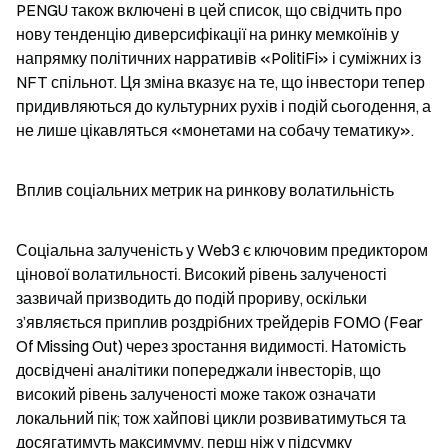
PENGU також включені в цей список, що свідчить про 
нову тенденцію диверсифікації на ринку мемкоїнів у 
напрямку політичних нарративів «PolitiFi» і суміжних із 
NFT спільнот. Ця зміна вказує на те, що інвестори тепер 
придивляються до культурних рухів і подій сьогодення, а 
не лише цікавляться «монетами на собачу тематику».
Вплив соціальних метрик на ринкову волатильність
Соціальна залученість у Web3 є ключовим предиктором 
цінової волатильності. Високий рівень залученості 
зазвичай призводить до подій прориву, оскільки 
з’являється приплив роздрібних трейдерів FOMO (Fear 
Of Missing Out) через зростання видимості. Натомість 
досвідчені аналітики попереджали інвесторів, що 
високий рівень залученості може також означати 
локальний пік; тож хайпові цикли розвиватимуться та 
досягатимуть максимуму, перш ніж у підсумку 