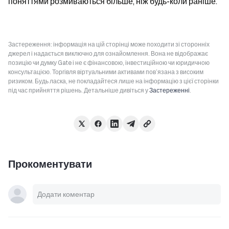
поняттями розмиваються більше, ніж будь-коли раніше.
Застереження: інформація на цій сторінці може походити зі сторонніх
джерел і надається виключно для ознайомлення. Вона не відображає
позицію чи думку Gate і не є фінансовою, інвестиційною чи юридичною
консультацією. Торгівля віртуальними активами пов’язана з високим
ризиком. Будь ласка, не покладайтеся лише на інформацію з цієї сторінки
під час прийняття рішень. Детальніше дивіться у
Застереженні
.
Прокоментувати