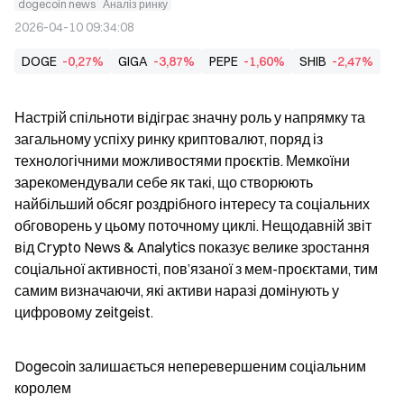
dogecoin news
Аналіз ринку
2026-04-10 09:34:08
DOGE
-0,27%
GIGA
-3,87%
PEPE
-1,60%
SHIB
-2,47%
Настрій спільноти відіграє значну роль у напрямку та 
загальному успіху ринку криптовалют, поряд із 
технологічними можливостями проєктів. Мемкоїни 
зарекомендували себе як такі, що створюють 
найбільший обсяг роздрібного інтересу та соціальних 
обговорень у цьому поточному циклі. Нещодавній звіт 
від Crypto News & Analytics показує велике зростання 
соціальної активності, пов’язаної з мем-проєктами, тим 
самим визначаючи, які активи наразі домінують у 
цифровому zeitgeist.
Dogecoin залишається неперевершеним соціальним 
королем