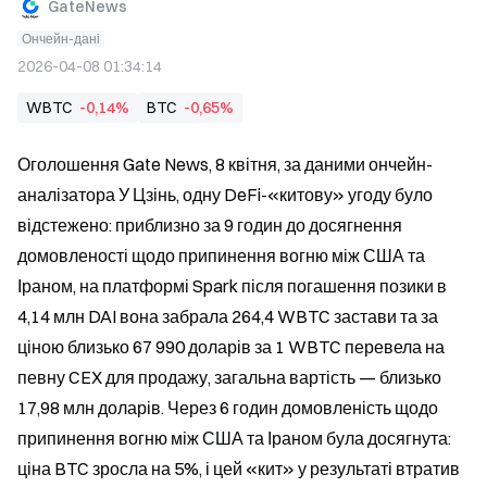
GateNews
Ончейн-дані
2026-04-08 01:34:14
WBTC
-0,14%
BTC
-0,65%
Оголошення Gate News, 8 квітня, за даними ончейн-
аналізатора У Цзінь, одну DeFi-«китову» угоду було 
відстежено: приблизно за 9 годин до досягнення 
домовленості щодо припинення вогню між США та 
Іраном, на платформі Spark після погашення позики в 
4,14 млн DAI вона забрала 264,4 WBTC застави та за 
ціною близько 67 990 доларів за 1 WBTC перевела на 
певну CEX для продажу, загальна вартість — близько 
17,98 млн доларів. Через 6 годин домовленість щодо 
припинення вогню між США та Іраном була досягнута: 
ціна BTC зросла на 5%, і цей «кит» у результаті втратив 