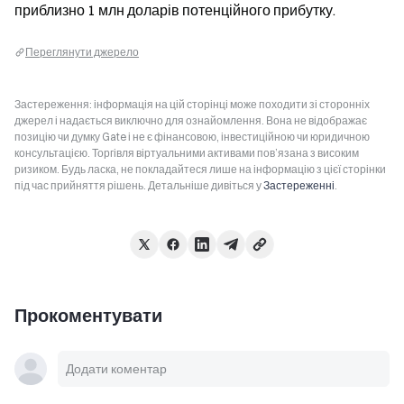
приблизно 1 млн доларів потенційного прибутку.
Переглянути джерело
Застереження: інформація на цій сторінці може походити зі сторонніх
джерел і надається виключно для ознайомлення. Вона не відображає
позицію чи думку Gate і не є фінансовою, інвестиційною чи юридичною
консультацією. Торгівля віртуальними активами пов’язана з високим
ризиком. Будь ласка, не покладайтеся лише на інформацію з цієї сторінки
під час прийняття рішень. Детальніше дивіться у
Застереженні
.
Прокоментувати