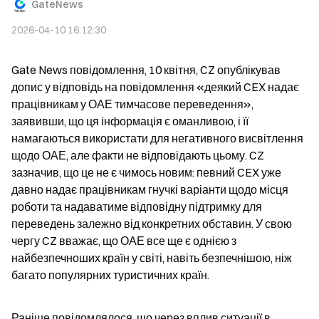
GateNews
2026-04-10 16:12:30
Gate News повідомлення, 10 квітня, CZ опублікував 
допис у відповідь на повідомлення «деякий CEX надає 
працівникам у ОАЕ тимчасове переведення», 
заявивши, що ця інформація є оманливою, і її 
намагаються використати для негативного висвітлення 
щодо ОАЕ, але факти не відповідають цьому. CZ 
зазначив, що це не є чимось новим: певний CEX уже 
давно надає працівникам гнучкі варіанти щодо місця 
роботи та надаватиме відповідну підтримку для 
переведень залежно від конкретних обставин. У свою 
чергу CZ вважає, що ОАЕ все ще є однією з 
найбезпечноших країн у світі, навіть безпечнішою, ніж 
багато популярних туристичних країн.
Раніше повідомлялося, що через вплив ситуації в 