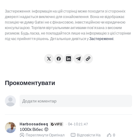
Застереження: інформація на цій сторінці може походити зі сторонніх
джерел і надається виключно для ознайомлення. Вона не відображає
позицію чи думку Gate і не є фінансовою, інвестиційною чи юридичною
консультацією. Торгівля віртуальними активами пов’язана з високим
ризиком. Будь ласка, не покладайтеся лише на інформацію з цієї сторінки
під час прийняття рішень. Детальніше дивіться у
Застереженні
.
Прокоментувати
Harboosadeeq
·
04-10 21:47
1000x Вібес 🤑
Переглянути Оригінал
Відповісти На
0