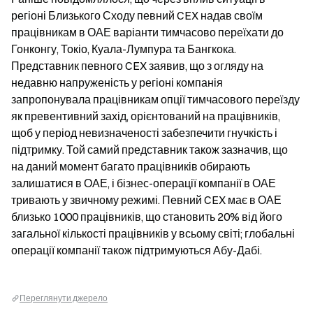
регіоні Близького Сходу певний CEX надав своїм 
працівникам в ОАЕ варіанти тимчасово переїхати до 
Гонконгу, Токіо, Куала-Лумпура та Бангкока. 
Представник певного CEX заявив, що з огляду на 
недавню напруженість у регіоні компанія 
запропонувала працівникам опції тимчасового переїзду 
як превентивний захід, орієнтований на працівників, 
щоб у період невизначеності забезпечити гнучкість і 
підтримку. Той самий представник також зазначив, що 
на даний момент багато працівників обирають 
залишатися в ОАЕ, і бізнес-операції компанії в ОАЕ 
тривають у звичному режимі. Певний CEX має в ОАЕ 
близько 1000 працівників, що становить 20% від його 
загальної кількості працівників у всьому світі; глобальні 
операції компанії також підтримуються Абу-Дабі.
Переглянути джерело