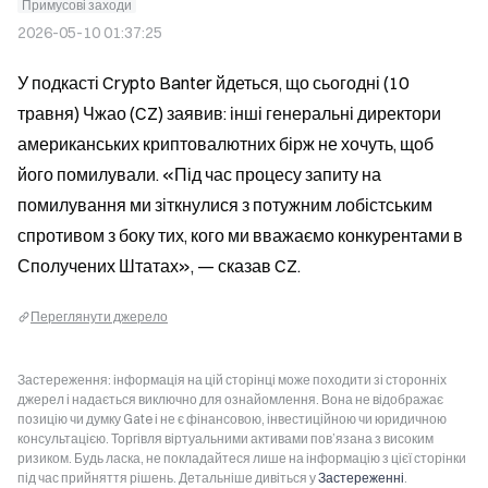
Примусові заходи
2026-05-10 01:37:25
У подкасті Crypto Banter йдеться, що сьогодні (10 
травня) Чжао (CZ) заявив: інші генеральні директори 
американських криптовалютних бірж не хочуть, щоб 
його помилували. «Під час процесу запиту на 
помилування ми зіткнулися з потужним лобістським 
спротивом з боку тих, кого ми вважаємо конкурентами в 
Сполучених Штатах», — сказав CZ.
Переглянути джерело
Застереження: інформація на цій сторінці може походити зі сторонніх
джерел і надається виключно для ознайомлення. Вона не відображає
позицію чи думку Gate і не є фінансовою, інвестиційною чи юридичною
консультацією. Торгівля віртуальними активами пов’язана з високим
ризиком. Будь ласка, не покладайтеся лише на інформацію з цієї сторінки
під час прийняття рішень. Детальніше дивіться у
Застереженні
.