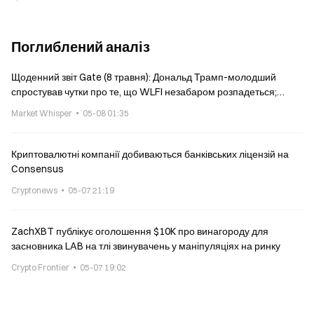
труднощами
Поглиблений аналіз
Щоденний звіт Gate (8 травня): Дональд Трамп-молодший
спростував чутки про те, що WLFI незабаром розпадеться;
BitMine переглядає рішення і уповільнює купівлю ETH
Market Whisper
05-08 01:35
Криптовалютні компанії добиваються банківських ліцензій на
Consensus
Cryptonews
05-07 21:19
ZachXBT публікує оголошення $10K про винагороду для
засновника LAB на тлі звинувачень у маніпуляціях на ринку
Crypto Frontier
05-07 19:02