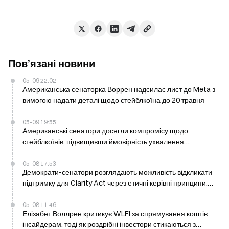
Пов’язані новини
05-09 22:02
Американська сенаторка Воррен надсилає лист до Meta з
вимогою надати деталі щодо стейблкоїна до 20 травня
05-09 19:55
Американські сенатори досягли компромісу щодо
стейблкоїнів, підвищивши ймовірність ухвалення
криптозаконопроєкту до 60%
05-08 17:53
Демократи-сенатори розглядають можливість відкликати
підтримку для Clarity Act через етичні керівні принципи,
голосування очікується наступного тижня
05-08 11:46
Елізабет Воллрен критикує WLFI за спрямування коштів
інсайдерам, тоді як роздрібні інвестори стикаються з