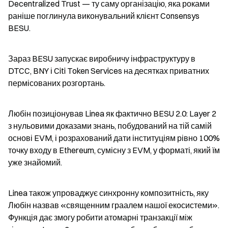
Decentralized Trust — ту саму організацію, яка роками 
раніше поглинула виконувальний клієнт Consensys 
BESU.
Зараз BESU запускає виробничу інфраструктуру в 
DTCC, BNY і Citi Token Services на десятках приватних 
пермісованих розгортань.
Любін позиціонував Linea як фактично BESU 2.0: Layer 2 
з нульовими доказами знань, побудований на тій самій 
основі EVM, і розрахований дати інституціям рівно 100% 
точку входу в Ethereum, сумісну з EVM, у форматі, який їм 
уже знайомий.
Linea також упроваджує синхронну композитність, яку 
Любін назвав «священним граалем нашої екосистеми». 
Функція дає змогу робити атомарні транзакції між 