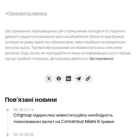
Переглянути джерело
Застереження: інформація на цій сторінці може походити зі сторонніх
джерел і надається виключно для ознайомлення. Вона не відображає
позицію чи думку Gate і не є фінансовою, інвестиційною чи юридичною
консультацією. Торгівля віртуальними активами пов’язана з високим
ризиком. Будь ласка, не покладайтеся лише на інформацію з цієї сторінки
під час прийняття рішень. Детальніше дивіться у
Застереженні
.
Пов’язані новини
05-05 22:14
Citigroup підкреслює міжінституційну необхідність
токенізованих валют на Consensus Miami 6 травня
05-05 09:36