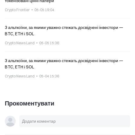
токенізовані цінні папери
Crypto Frontier
05-05 19:04
3 альткоїни, за якими уважно стежать досвідчені інвестори —
BTC, ETH і SOL
Crypto News Land
05-05 15:36
3 альткоїни, за якими уважно стежать досвідчені інвестори —
BTC, ETH і SOL
Crypto News Land
05-04 15:36
Прокоментувати