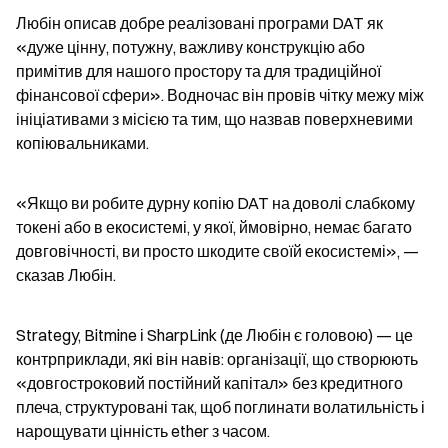
Любін описав добре реалізовані програми DAT як 
«дуже цінну, потужну, важливу конструкцію або 
примітив для нашого простору та для традиційної 
фінансової сфери». Водночас він провів чітку межу між 
ініціативами з місією та тим, що назвав поверхневими 
копіювальниками.
«Якщо ви робите дурну копію DAT на доволі слабкому 
токені або в екосистемі, у якої, ймовірно, немає багато 
довговічності, ви просто шкодите своїй екосистемі», — 
сказав Любін.
Strategy, Bitmine і SharpLink (де Любін є головою) — це 
контрприклади, які він навів: організації, що створюють 
«довгостроковий постійний капітал» без кредитного 
плеча, структуровані так, щоб поглинати волатильність і 
нарощувати цінність ether з часом.