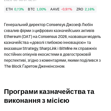
ETH
0,73%
BTC
1,00%
AAVE
-0,97%
ZRO
2,16%
Генеральний директор Consensys Джозеф Любін 
схвалив фірми з цифрових казначейських активів 
Ethereum (DAT) на Consensus 2026, назвавши модель 
казначейства «доволі глибокою інновацією» та 
вказавши Strategy, SharpLink і BitMine як справжніх 
постійних опікунів екосистеми в довгостроковій 
перспективі, згідно з коментарями, якими поділився з 
The Block Ґаретом Дженкінсоном.
Програми казначейства та 
виконання з місією