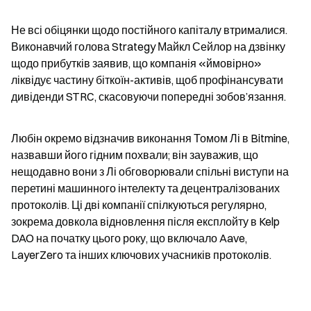
Не всі обіцянки щодо постійного капіталу втрималися. 
Виконавчий голова Strategy Майкл Сейлор на дзвінку 
щодо прибутків заявив, що компанія «ймовірно» 
ліквідує частину біткоїн-активів, щоб профінансувати 
дивіденди STRC, скасовуючи попередні зобов’язання.
Любін окремо відзначив виконання Томом Лі в Bitmine, 
назвавши його гідним похвали; він зауважив, що 
нещодавно вони з Лі обговорювали спільні виступи на 
перетині машинного інтелекту та децентралізованих 
протоколів. Ці дві компанії спілкуються регулярно, 
зокрема довкола відновлення після експлойту в Kelp 
DAO на початку цього року, що включало Aave, 
LayerZero та інших ключових учасників протоколів.