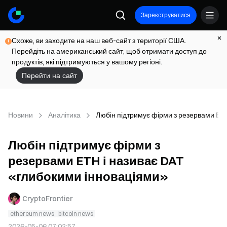
Зареєструватися
Схоже, ви заходите на наш веб-сайт з території США.
Перейдіть на американський сайт, щоб отримати доступ до
продуктів, які підтримуються у вашому регіоні.
Перейти на сайт
Новини
Аналітика
Любін підтримує фірми з резервами ET
Любін підтримує фірми з
резервами ETH і називає DAT
«глибокими інноваціями»
CryptoFrontier
ethereum news
bitcoin news
2026-05-06 07:02:57