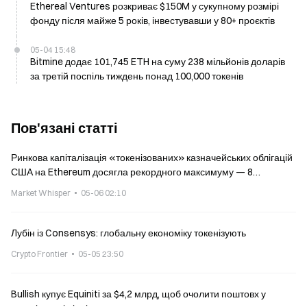
Ethereal Ventures розкриває $150M у сукупному розмірі
фонду після майже 5 років, інвестувавши у 80+ проєктів
05-04 15:48
Bitmine додає 101,745 ETH на суму 238 мільйонів доларів
за третій поспіль тиждень понад 100,000 токенів
Пов'язані статті
Ринкова капіталізація «токенізованих» казначейських облігацій
США на Ethereum досягла рекордного максимуму — 8
мільярдів доларів
Market Whisper
05-06 02:10
Лубін із Consensys: глобальну економіку токенізують
Crypto Frontier
05-05 23:50
Bullish купує Equiniti за $4,2 млрд, щоб очолити поштовх у