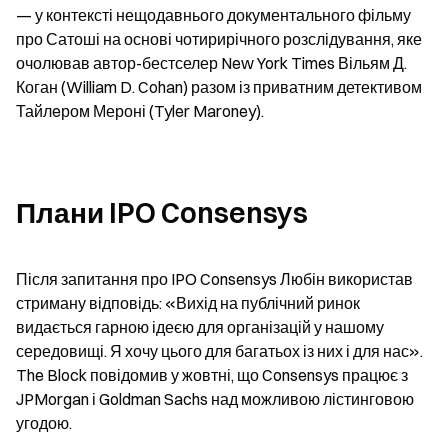
— у контексті нещодавнього документального фільму 
про Сатоші на основі чотирирічного розслідування, яке 
очолював автор-бестселер New York Times Вільям Д. 
Коган (William D. Cohan) разом із приватним детективом 
Тайлeром Мероні (Tyler Maroney).
Плани IPO Consensys
Після запитання про IPO Consensys Любін використав 
стриману відповідь: «Вихід на публічний ринок 
видається гарною ідеєю для організацій у нашому 
середовищі. Я хочу цього для багатьох із них і для нас». 
The Block повідомив у жовтні, що Consensys працює з 
JPMorgan і Goldman Sachs над можливою лістинговою 
угодою.