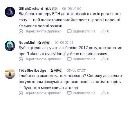
GlitchOrchard
·
05-06 10:50
Від білого паперу ETH до токенізації активів реального
світу — цей шлях тривав майже десять років, і нарешті
з’явилися перші ознаки.
Переглянути Оригінал
Відповісти На
0
NeonMint
·
05-06 07:21
Лубін ці слова звучать як біллінг 2017 року, але наратив
про "tokenize everything" дійсно не змінювався.
Переглянути Оригінал
Відповісти На
0
TideShellLedger
·
05-06 07:07
Глобальна економіка токенізована? Спершу дозвольте
регуляторам зрозуміти, що таке токен, а потім говоріть
— будь-хто може кричати гасла
Переглянути Оригінал
Відповісти На
0