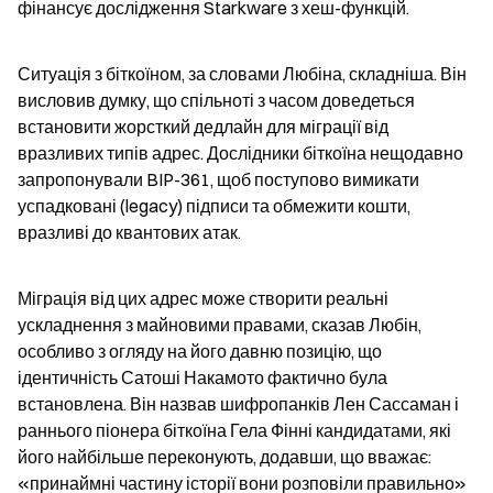
фінансує дослідження Starkware з хеш-функцій.
Ситуація з біткоїном, за словами Любіна, складніша. Він 
висловив думку, що спільноті з часом доведеться 
встановити жорсткий дедлайн для міграції від 
вразливих типів адрес. Дослідники біткоїна нещодавно 
запропонували BIP-361, щоб поступово вимикати 
успадковані (legacy) підписи та обмежити кошти, 
вразливі до квантових атак.
Міграція від цих адрес може створити реальні 
ускладнення з майновими правами, сказав Любін, 
особливо з огляду на його давню позицію, що 
ідентичність Сатоші Накамото фактично була 
встановлена. Він назвав шифропанків Лен Сассаман і 
раннього піонера біткоїна Гела Фінні кандидатами, які 
його найбільше переконують, додавши, що вважає: 
«принаймні частину історії вони розповіли правильно» 