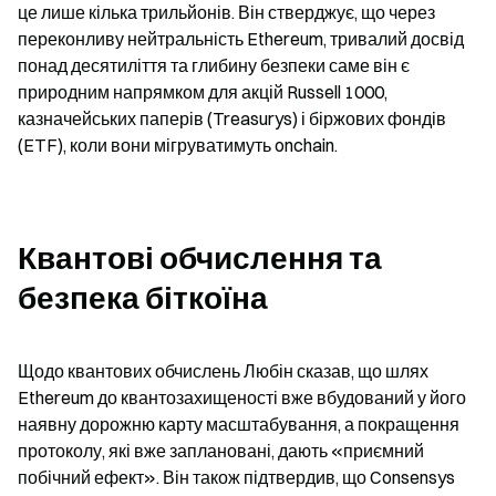
це лише кілька трильйонів. Він стверджує, що через 
переконливу нейтральність Ethereum, тривалий досвід 
понад десятиліття та глибину безпеки саме він є 
природним напрямком для акцій Russell 1000, 
казначейських паперів (Treasurys) і біржових фондів 
(ETF), коли вони мігруватимуть onchain.
Квантові обчислення та 
безпека біткоїна
Щодо квантових обчислень Любін сказав, що шлях 
Ethereum до квантозахищеності вже вбудований у його 
наявну дорожню карту масштабування, а покращення 
протоколу, які вже заплановані, дають «приємний 
побічний ефект». Він також підтвердив, що Consensys 