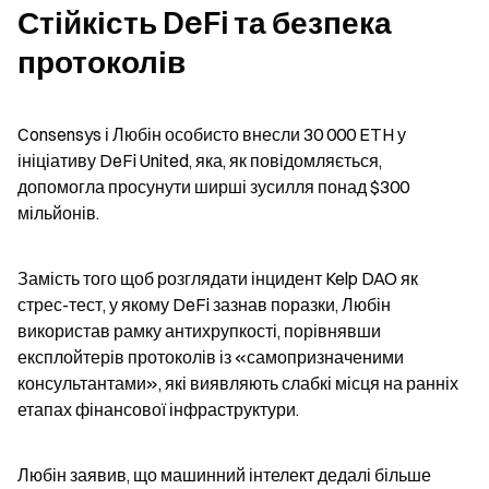
Стійкість DeFi та безпека 
протоколів
Consensys і Любін особисто внесли 30 000 ETH у 
ініціативу DeFi United, яка, як повідомляється, 
допомогла просунути ширші зусилля понад $300 
мільйонів.
Замість того щоб розглядати інцидент Kelp DAO як 
стрес-тест, у якому DeFi зазнав поразки, Любін 
використав рамку антихрупкості, порівнявши 
експлойтерів протоколів із «самопризначеними 
консультантами», які виявляють слабкі місця на ранніх 
етапах фінансової інфраструктури.
Любін заявив, що машинний інтелект дедалі більше 