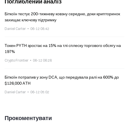
Поглиблений аналіз
Біткоїн тестує 200-тижневу ковзну середню, доки крипторинок
захищає ключову підтримку
Daniel Carter
06-12 08:42
Токен PYTH зростає на 15% на тлі сплеску торгового обсягу на
197%
Crypto Frontier
06-12 06:28
Біткоїн потрапив у зону DCA, що передувала ралі на 600% до
$126,000 ATH
Daniel Carter
06-12 05:02
Прокоментувати