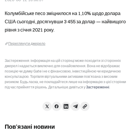
Колумбійське песо зміцнилося на 1,10% щодо долара 
США сьогодні, досягнувши 3 455 за долар — найвищого 
рівня з січня 2021 року.
Переглянути джерело
Застереження: інформація на цій сторінці може походити зі сторонніх
джерел і надається виключно для ознайомлення. Вона не відображає
позицію чи думку Gate і не є фінансовою, інвестиційною чи юридичною
консультацією. Торгівля віртуальними активами пов’язана з високим
ризиком. Будь ласка, не покладайтеся лише на інформацію з цієї сторінки
під час прийняття рішень. Детальніше дивіться у
Застереженні
.
Пов’язані новини