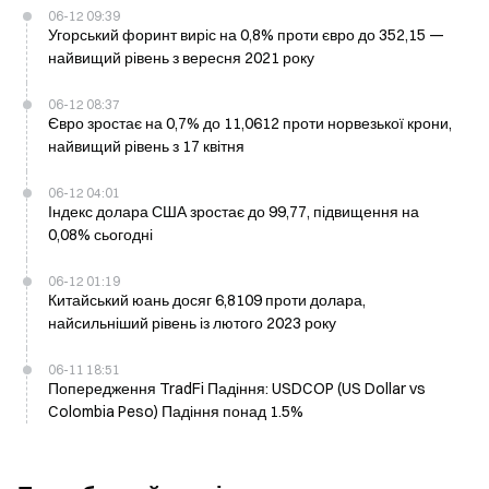
06-12 09:39
Угорський форинт виріс на 0,8% проти євро до 352,15 —
найвищий рівень з вересня 2021 року
06-12 08:37
Євро зростає на 0,7% до 11,0612 проти норвезької крони,
найвищий рівень з 17 квітня
06-12 04:01
Індекс долара США зростає до 99,77, підвищення на
0,08% сьогодні
06-12 01:19
Китайський юань досяг 6,8109 проти долара,
найсильніший рівень із лютого 2023 року
06-11 18:51
Попередження TradFi Падіння: USDCOP (US Dollar vs
Colombia Peso) Падіння понад 1.5%