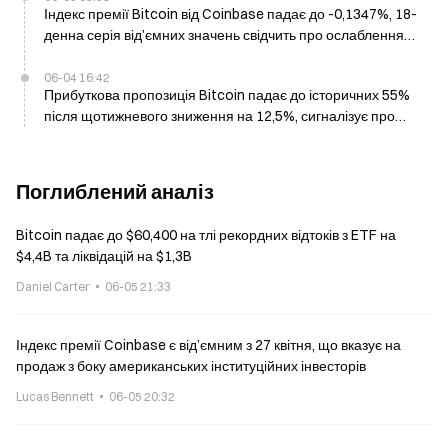
Індекс премії Bitcoin від Coinbase падає до -0,1347%, 18-
денна серія від’ємних значень свідчить про ослаблення
попиту в США
06-04 16:42
Прибуткова пропозиція Bitcoin падає до історичних 55%
після щотижневого зниження на 12,5%, сигналізує про
короткострокову слабкість
Поглиблений аналіз
Bitcoin падає до $60,400 на тлі рекордних відтоків з ETF на
$4,4B та ліквідацій на $1,3B
Daniel Carter
06-05 21:33
Індекс премії Coinbase є від’ємним з 27 квітня, що вказує на
продаж з боку американських інституційних інвесторів
Lucas Bennett
06-05 20:32