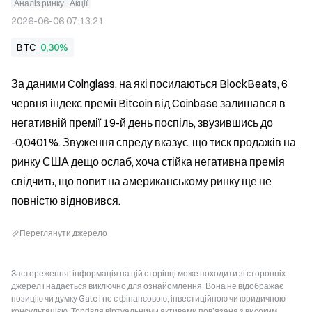
Аналіз ринку
Акції
2026-06-06 07:13:21
BTC
0,30%
За даними Coinglass, на які посилаються BlockBeats, 6 
червня індекс премії Bitcoin від Coinbase залишався в 
негативній премії 19-й день поспіль, звузившись до 
-0,0401%. Звуження спреду вказує, що тиск продажів на 
ринку США дещо ослаб, хоча стійка негативна премія 
свідчить, що попит на американському ринку ще не 
повністю відновився.
Переглянути джерело
Застереження: інформація на цій сторінці може походити зі сторонніх
джерел і надається виключно для ознайомлення. Вона не відображає
позицію чи думку Gate і не є фінансовою, інвестиційною чи юридичною
консультацією. Торгівля віртуальними активами пов’язана з високим