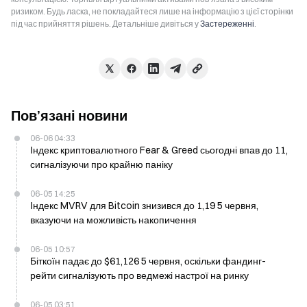
ризиком. Будь ласка, не покладайтеся лише на інформацію з цієї сторінки
під час прийняття рішень. Детальніше дивіться у
Застереженні
.
Пов’язані новини
06-06 04:33
Індекс криптовалютного Fear & Greed сьогодні впав до 11,
сигналізуючи про крайню паніку
06-05 14:25
Індекс MVRV для Bitcoin знизився до 1,19 5 червня,
вказуючи на можливість накопичення
06-05 10:57
Біткоїн падає до $61,126 5 червня, оскільки фандинг-
рейти сигналізують про ведмежі настрої на ринку
06-05 03:51