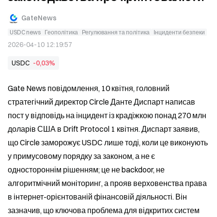
GateNews
USDC news
Геополітика
Регулювання та політика
Інциденти безпеки
2026-04-10 12:19:57
USDC
-0,03%
Gate News повідомлення, 10 квітня, головний 
стратегічний директор Circle Данте Диспарт написав 
пост у відповідь на інцидент із крадіжкою понад 270 млн 
доларів США в Drift Protocol 1 квітня. Диспарт заявив, 
що Circle заморожує USDC лише тоді, коли це виконують 
у примусовому порядку за законом, а не є 
одностороннім рішенням; це не backdoor, не 
алгоритмічний моніторинг, а прояв верховенства права 
в інтернет-орієнтованій фінансовій діяльності. Він 
зазначив, що ключова проблема для відкритих систем 