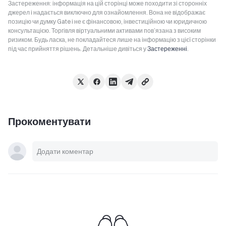
Застереження: інформація на цій сторінці може походити зі сторонніх
джерел і надається виключно для ознайомлення. Вона не відображає
позицію чи думку Gate і не є фінансовою, інвестиційною чи юридичною
консультацією. Торгівля віртуальними активами пов’язана з високим
ризиком. Будь ласка, не покладайтеся лише на інформацію з цієї сторінки
під час прийняття рішень. Детальніше дивіться у
Застереженні
.
Прокоментувати