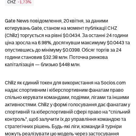
CHZ
-1,73%
Gate News повідомлення, 20 квітня, за даними 
котирувань Gate, станом на момент публікації CHZ 
(Chiliz) торгується на рівні $0.0434. За останні 24 години 
ціна зросла на 6.98%, досягнувши максимуму $0.0443 та 
опустившись до мінімуму $0.0398. Обсяг торгів за 24 
години становив $32.38 млн. Поточна ринкова 
капіталізація — близько $448 млн.
Chiliz як єдиний токен для використання на Socios.com 
надає спортивним і кіберспортивним фанатам право 
спільно керувати командами, подіями, лігами та іншими 
активностями. Chiliz у формі голосування дає фанатам у 
спортивній та кіберспортивній сфері право на "спільний 
контроль", щоб залучити їх до управління командою та 
стратегічних рішень. Будь-які ліги, команди й турніри 
можуть реалізувати цю модель через застосування 