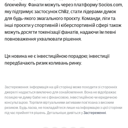
блокчейну. Фанати можуть через платформу Socios.com, 
яку підтримує застосунок Chiliz, стати лідерами думок 
для будь-якого змагального проєкту. Команди, ліги та 
інші проєкти у спортивній і кіберспортивній сфері також 
можуть досягти токенізації фанатів, надаючи їм певні 
повноваження ухвалювати рішення.
Ця новина не є інвестиційною порадою; інвестиції 
передбачають ризик коливань ринку.
Застереження: інформація на цій сторінці може походити зі сторонніх
джерел і надається виключно для ознайомлення. Вона не відображає
позицію чи думку Gate і не є фінансовою, інвестиційною чи юридичною
консультацією. Торгівля віртуальними активами пов’язана з високим
ризиком. Будь ласка, не покладайтеся лише на інформацію з цієї сторінки
під час прийняття рішень. Детальніше дивіться у
Застереженні
.