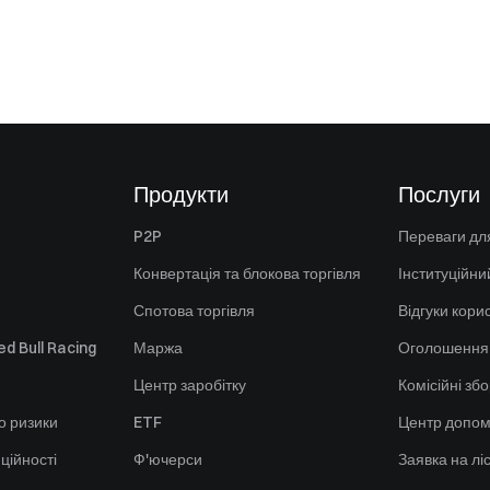
Продукти
Послуги
P2P
Переваги для
Конвертація та блокова торгівля
Інституційни
Спотова торгівля
Відгуки кори
d Bull Racing
Маржа
Оголошення
Центр заробітку
Комісійні зб
о ризики
ETF
Центр допом
ційності
Ф'ючерси
Заявка на лі