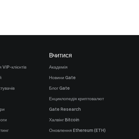
Вчитися
 VIP-клієнтів
Академія
й
Новини Gate
стувачів
Блог Gate
Енциклопедія криптовалют
ори
Gate Research
оги
Халвінг Bitcoin
стинг
Оновлення Ethereum (ETH)