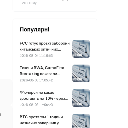
доларів.
2хв. тому
Популярні
FCC готує проєкт заборони
китайських оптичних
модулів для центрів
2026-08-04 11:19:53
обробки даних; частка
Xinyuan на ринку може
Токени RWA, GameFi та
скоротитися на 27%
Restaking показали
найкращі результати на
2026-08-03 17:05:42
ринку в липні
Ф’ючерси на какао
зростають на 10% через
занепокоєння щодо
2026-08-03 17:05:23
пропозиції та
я
наближаються до $6,000
BTC протягом 1 години
за тонну
незначно завершив у