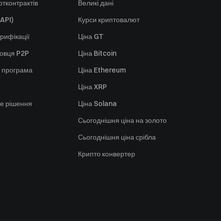
тконтрактів
Великі дані
API)
Курси криптовалют
рифікації
Ціна GT
говця P2P
Ціна Bitcoin
 програма
Ціна Ethereum
Ціна XRP
е рішення
Ціна Solana
Сьогоднішня ціна на золото
Сьогоднішня ціна срібла
Крипто конвертер