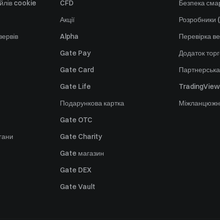
йлів cookie
CFD
Безпека смар
Акції
Розробники (
зервів
Alpha
Перевірка ве
Gate Pay
Додаток тор
Gate Card
Партнерська
Gate Life
TradingView
Подарункова картка
Міжланцюжн
Gate OTC
гани
Gate Charity
Gate магазин
Gate DEX
Gate Vault