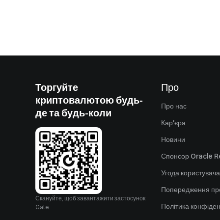
Торгуйте
Про
криптовалютою будь-
Про нас
де та будь-коли
Кар'єра
Новини
Спонсор Oracle Re
Угода користувача
Попередження пр
Скануйте, щоб завантажити застосунок
Політика конфіден
Gate