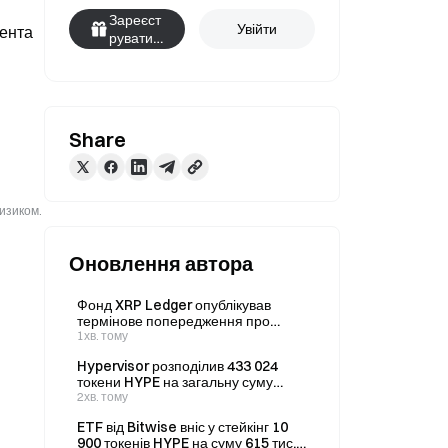
Зареєст
Увійти
ента 
руватис
я
Share
ризиком.
Оновлення автора
Фонд XRP Ledger опублікував
термінове попередження про
фішингову аферу з підробленим
1хв. тому
«XRP Rewards Scanner»
Hypervisor розподілив 433 024
токени HYPE на загальну суму
24,3888 мільйона доларів між 9
2хв. тому
гаманцями
ETF від Bitwise вніс у стейкінг 10
900 токенів HYPE на суму 615 тис.