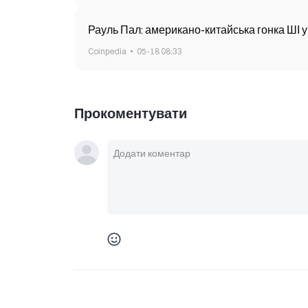
Рауль Пал: американо-китайська гонка ШІ у 
Coinpedia
05-18 08:33
Прокоментувати