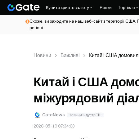
Купити криптовалюту
Ринки
Торгівля
Схоже, ви заходите на наш веб-сайт з території США. 
регіоні.
Новини
Важливі
Китай і США домовили
Китай і США дом
міжурядовий діал
GateNews
Новини індустрії ШІ
2026-05-19 07:34:08