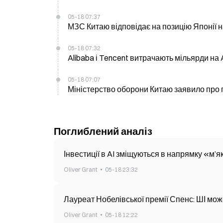
05-18 07:37
МЗС Китаю відповідає на позицію Японії на
05-18 07:32
Alibaba і Tencent витрачають мільярди на 
05-18 07:07
Міністерство оборони Китаю заявило про г
Поглиблений аналіз
Інвестиції в AI зміщуються в напрямку «м’я
Oliver Grant
05-18 23:32
Лауреат Нобелівської премії Спенс: ШІ мож
Oliver Grant
05-18 12:22