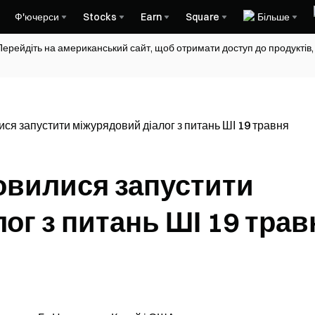
Ф'ючерси
Stocks
Earn
Square
Більше
Перейдіть на американський сайт, щоб отримати доступ до продуктів,
ся запустити міжурядовий діалог з питань ШІ 19 травня
овилися запустити
ог з питань ШІ 19 трав