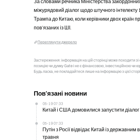
За словами речника Міністерства закордонних
міжурядовий діалог щодо штучного інтелекту 1
Трампа до Китаю, коли керівники двох країн пр
пов’язаних із ШІ.
Переглянути джерело
Застереження: інформація на цій сторінці може походити зі
позицію чи думку Gate і не є фінансовою, інвестиційною чи 
Будь ласка, не покладайтеся лише на інформацію з цієї стор
Пов’язані новини
05-19 07:33
Китай і США домовилися запустити діалог 
05-19 07:33
Путін з Росії відвідає Китай із державним в
травня