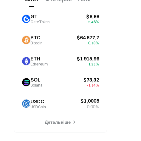
GT
$6,66
GateToken
2,46%
BTC
$64 677,7
Bitcoin
0,13%
ETH
$1 915,96
Ethereum
1,21%
SOL
$73,32
Solana
-1,14%
$1,0008
USDC
0,00%
USDCoin
Детальніше