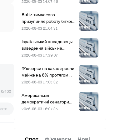
плюсі на 0,12%:
2026-08-03 14:07:46
геополітична розрядка та
синхронізація з
Boltz тимчасово
макроекономічними
призупиняє роботу біткоїн-
настроями підштовхнули
мосту безстроково після
2026-08-03 21:04:31
короткостроковий відскок
атак із використанням ШІ
Ізраїльський посадовець:
виведення військ не
відбудеться, доки ХАМАС
2026-08-03 17:39:07
не роззброїться
Ф’ючерси на какао зросли
майже на 8% протягом
дня в п’ятницю, що стало
2026-08-03 17:05:32
несподіванкою для
0/400
учасників ринку
Американські
демократичні сенатори
закликають CFTC
вати
2026-08-03 16:07:35
обмежити продукти для
ставок на пожежі на тлі
рекордного сезону лісових
пожеж
Спот
Ф'ючерси
Нові