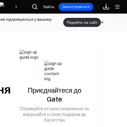
Увійти
Винагороди
Зареєструватися
 які підтримуються у вашому
Перейти на сайт
ня
Приєднайтеся до
Gate
Отримуйте останні оновлення та
вирушайте у свою подорож до
багатства