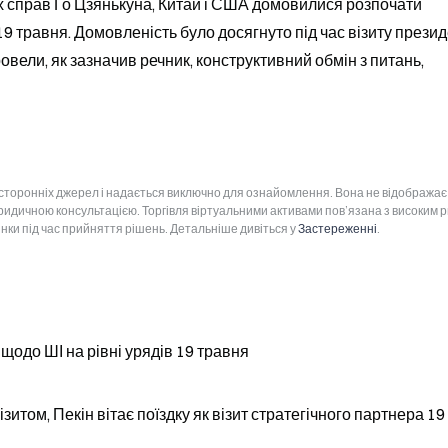
 справ Го Цзянькуна, Китай і США домовилися розпочати 
9 травня. Домовленість було досягнуто під час візиту презид
овели, як зазначив речник, конструктивний обмін з питань, 
 сторонніх джерел і надається виключно для ознайомлення. Вона не відображає
юридичною консультацією. Торгівля віртуальними активами пов’язана з високим 
інки під час прийняття рішень. Детальніше дивіться у
Застереженні
.
щодо ШІ на рівні урядів 19 травня
ізитом, Пекін вітає поїздку як візит стратегічного партнера 19