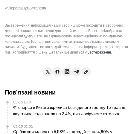
Переглянути джерело
Застереження: інформація на цій сторінці може походити зі сторонніх
джерел і надається виключно для ознайомлення. Вона не відображає
позицію чи думку Gate і не є фінансовою, інвестиційною чи юридичною
консультацією. Торгівля віртуальними активами пов’язана з високим
ризиком. Будь ласка, не покладайтеся лише на інформацію з цієї сторінки
під час прийняття рішень. Детальніше дивіться у
Застереженні
.
Пов’язані новини
05-15 15:04
Ф’ючерси в Китаї закрилися без єдиного тренду 15 травня;
каустична сода впала на 2,4%, низькосірчисте котельне
паливо зросло на 3,6%
05-15 01:02
Срібло знизилося на 5,58%, а паладій — на 4,80% у