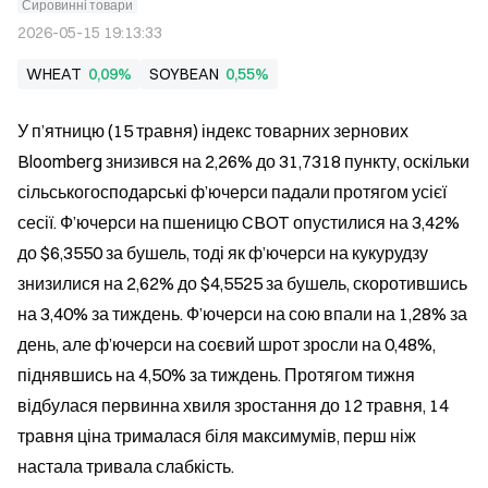
Сировинні товари
2026-05-15 19:13:33
WHEAT
0,09%
SOYBEAN
0,55%
У п’ятницю (15 травня) індекс товарних зернових 
Bloomberg знизився на 2,26% до 31,7318 пункту, оскільки 
сільськогосподарські ф’ючерси падали протягом усієї 
сесії. Ф’ючерси на пшеницю CBOT опустилися на 3,42% 
до $6,3550 за бушель, тоді як ф’ючерси на кукурудзу 
знизилися на 2,62% до $4,5525 за бушель, скоротившись 
на 3,40% за тиждень. Ф’ючерси на сою впали на 1,28% за 
день, але ф’ючерси на соєвий шрот зросли на 0,48%, 
піднявшись на 4,50% за тиждень. Протягом тижня 
відбулася первинна хвиля зростання до 12 травня, 14 
травня ціна трималася біля максимумів, перш ніж 
настала тривала слабкість.