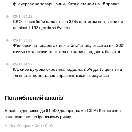
ф’ючерсах на товарні ринки Китаю станом на 15 травня
05-14 15:23
CBOT соєві боби падають на 3,0% протягом дня, закриття
на рівні 1 192 центів за бушель
05-14 15:13
Ф’ючерси на товарні активи в Китаї знижуються за ніч; 20#
каучук і малосірчисте котельне паливо падають більш ніж
на 2,7%
05-14 14:29
ICE сира цукрова сировина падає на 2,5% до 15 центів на
тлі достатніх поставок з Бразилії; какао знижується
Поглиблений аналіз
Біткоїн відновився до 81 500 доларів, саміт США і Китаю зняв
занепокоєння на іранському ринку
Market Whisper
05-15 01:02