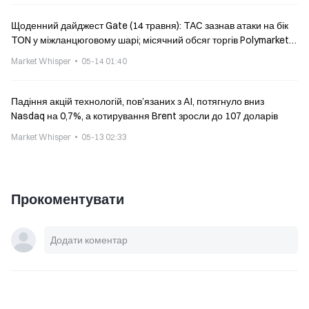
Щоденний дайджест Gate (14 травня): TAC зазнав атаки на бік
TON у міжланцюговому шарі; місячний обсяг торгів Polymarket
впав майже на 9%
Market Whisper
05-14 01:40
Падіння акцій технологій, пов’язаних з AI, потягнуло вниз
Nasdaq на 0,7%, а котирування Brent зросли до 107 доларів
Market Whisper
05-13 02:33
Прокоментувати