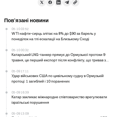
Пов’язані новини
05-10 03:52
WTI нафти-сирць злітає на 8% до $90 за барель у
понеділок на тлі ескалації на Близькому Сході
05-10 00:32
Катарський LNG-танкер прямує до Ормузької протоки 9
травня, це перший експорт після конфлікту, що тривав з
лютого
05-09 17:11
Удар військових США по цивільному судну в Ормузькій
протоці: 1 загиблий і 10 поранених
05-09 16:39
Катар закликає міжнародне співтовариство врегулювати
ізраїльські порушення
05-09 13:09