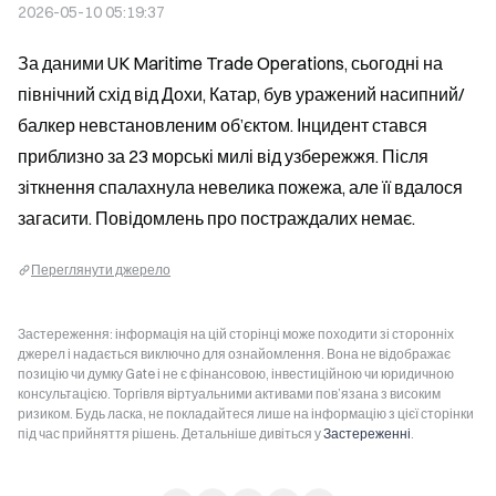
2026-05-10 05:19:37
За даними UK Maritime Trade Operations, сьогодні на 
північний схід від Дохи, Катар, був уражений насипний/
балкер невстановленим об’єктом. Інцидент стався 
приблизно за 23 морські милі від узбережжя. Після 
зіткнення спалахнула невелика пожежа, але її вдалося 
загасити. Повідомлень про постраждалих немає.
Переглянути джерело
Застереження: інформація на цій сторінці може походити зі сторонніх
джерел і надається виключно для ознайомлення. Вона не відображає
позицію чи думку Gate і не є фінансовою, інвестиційною чи юридичною
консультацією. Торгівля віртуальними активами пов’язана з високим
ризиком. Будь ласка, не покладайтеся лише на інформацію з цієї сторінки
під час прийняття рішень. Детальніше дивіться у
Застереженні
.