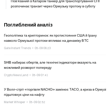
Пов’язаний із Катаром танкер для транспортування СПГ
розпочинає транзит через Ормузьку протоку в суботу
Поглиблений аналіз
Геополітика та крипторинок: як протистояння США й Ірану
навколо Ормузької протоки впливає на динаміку BTC
Gate Instant Trends
05-09 08:23
SHIB набирає обертів, але технічні індикатори вказують на
можливий розворот попереду
Crypto News Land
05-09 07:41
У Волл-стріт «торгівля NACHO» замінює TACO, а криза в Ормузі
підштовхує ціни на нафту
Market Whisper
05-09 02:52