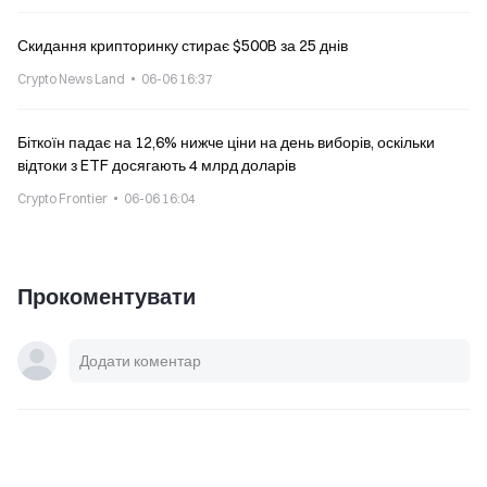
Скидання крипторинку стирає $500B за 25 днів
Crypto News Land
06-06 16:37
Біткоїн падає на 12,6% нижче ціни на день виборів, оскільки
відтоки з ETF досягають 4 млрд доларів
Crypto Frontier
06-06 16:04
Прокоментувати