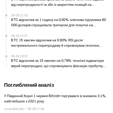
від перепроданості та збіг із закриттям позицій на
зниження
06-05 21:03
BTC відскочив за 1 годину на 0,92%: ключова підтримка 60
000 доларів спрацювала тригером для покупок на
зниженні
06-05 20:07
BTC 15 хвилин відскочив на 0,93%: RSI досяг
екстремального перепродажу й спровокував технічне
відновлення, а відтік з ETF сповільнився, що полегшило
тиск продажів
06-05 19:33
BTC відскочив за 15 хвилин на 0,79%: технічні індикатори
вкрай перепродані, що спровокувало фіксацію прибутку
шортами
Поглиблений аналіз
У Південній Кореї 1 червня Bitcoin торгувався зі знижкою 3,1%,
найглибшою з 2021 року
Lucas Bennett
06-06 17:58