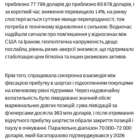
приблизно 77 799 доларів до приблизно 65 978 доларів, і 
за короткий час зниження перевищило 14%; на ринку 
спостерігається суттєве явище перепроданості, тож 
потреба в технічному відновленні є сильною. Водночас 
надійшли сигнали про пом’якшення у відносинах між 
США та Іраном, геополітична напруженість дещо 
послабла, рівень ризик-аверсії знизився, що підтримало 
стабілізацію ціни біткоїна та інших ризикових активів.
Крім того, спрацювала синхронна взаємодія між 
фіксацією прибутку в шортах і підхопленням покупцями 
на ключовому рівні підтримки. Через надзвичайну 
волатильність було ліквідовано значний обсяг 
маржинальних довгих позицій; сума ліквідацій за 
ф’ючерсами досягла 363 млн доларів, і після отримання 
відчутного прибутку шортисти обрали закриття позицій і 
паузу в очікуванні. Паралельно діапазон 70 000–72 000 
доларів, який багаторазово підтверджувався у 2026 