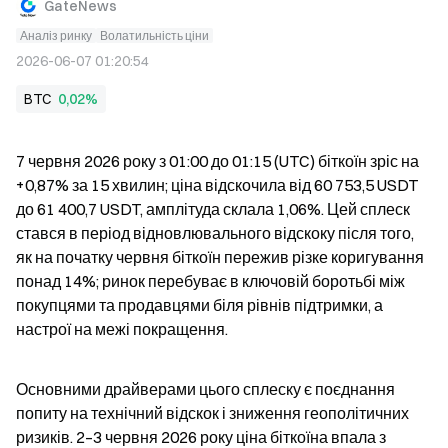
GateNews
Аналіз ринку
Волатильність ціни
2026-06-07 01:20:54
BTC
0,02%
7 червня 2026 року з 01:00 до 01:15 (UTC) біткоїн зріс на 
+0,87% за 15 хвилин; ціна відскочила від 60 753,5 USDT 
до 61 400,7 USDT, амплітуда склала 1,06%. Цей сплеск 
стався в період відновлювального відскоку після того, 
як на початку червня біткоїн пережив різке коригування 
понад 14%; ринок перебуває в ключовій боротьбі між 
покупцями та продавцями біля рівнів підтримки, а 
настрої на межі покращення.
Основними драйверами цього сплеску є поєднання 
попиту на технічний відскок і зниження геополітичних 
ризиків. 2–3 червня 2026 року ціна біткоїна впала з 