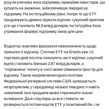
році як ключова зона підтримки, привабив інвесторів, що 
купують на зниженні, забезпечивши ліквіднісну 
підтримку. На інституційному рівні, попри те що ETF 
продовжують демонструвати відтоки, сукупний приплив 
усе ще становить 56,5 млрд доларів; інституційна база 
утримання формує підтримку знизу для ціни.
Водночас важливо врахувати невизначеність щодо 
тривалості відскоку. Спотові ETF на біткоїн уже 10 
торгових днів поспіль показують чисті відтоки; сукупний 
відтік становить близько 2,97 млрд доларів, а 
“порожнеча” попиту в споті може обмежити простір для 
відскоку. Також напрям монетарної політики 
Федеральної резервної системи США залишається 
незрозумілим; у середовищі низької ліквідності навіть 
невеликий тиск продажів може спричинити значні 
коливання. Далі слід перш за все стежити, чи 
розвернуться потоки коштів ETF у позитивний бік, і чи 