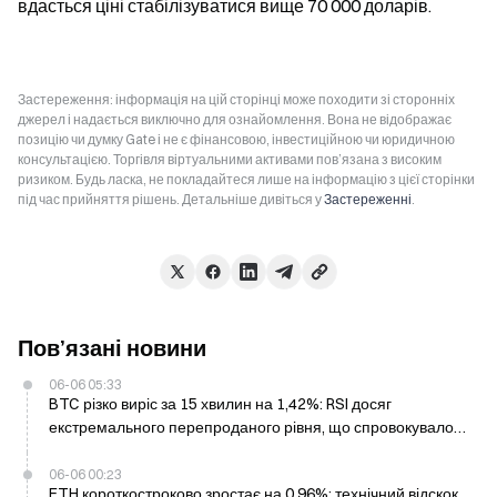
вдасться ціні стабілізуватися вище 70 000 доларів.
Застереження: інформація на цій сторінці може походити зі сторонніх
джерел і надається виключно для ознайомлення. Вона не відображає
позицію чи думку Gate і не є фінансовою, інвестиційною чи юридичною
консультацією. Торгівля віртуальними активами пов’язана з високим
ризиком. Будь ласка, не покладайтеся лише на інформацію з цієї сторінки
під час прийняття рішень. Детальніше дивіться у
Застереженні
.
Пов’язані новини
06-06 05:33
BTC різко виріс за 15 хвилин на 1,42%: RSI досяг
екстремального перепроданого рівня, що спровокувало
технічний відскок; закриття шортів посилило зростання
06-06 00:23
ETH короткостроково зростає на 0,96%: технічний відскок