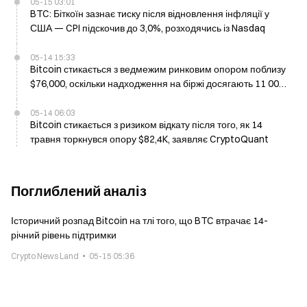
05-15 03:01
BTC: Біткоїн зазнає тиску після відновлення інфляції у
США — CPI підскочив до 3,0%, розходячись із Nasdaq
05-14 15:33
Bitcoin стикається з ведмежим ринковим опором поблизу
$76,000, оскільки надходження на біржі досягають 11 000
BTC; CryptoQuant попереджає
05-14 06:03
Bitcoin стикається з ризиком відкату після того, як 14
травня торкнувся опору $82,4K, заявляє CryptoQuant
Поглиблений аналіз
Історичний розпад Bitcoin на тлі того, що BTC втрачає 14-
річний рівень підтримки
Crypto News Land
05-15 05:36