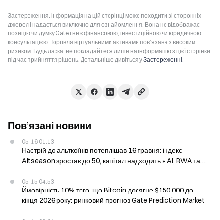
Застереження: інформація на цій сторінці може походити зі сторонніх
джерел і надається виключно для ознайомлення. Вона не відображає
позицію чи думку Gate і не є фінансовою, інвестиційною чи юридичною
консультацією. Торгівля віртуальними активами пов’язана з високим
ризиком. Будь ласка, не покладайтеся лише на інформацію з цієї сторінки
під час прийняття рішень. Детальніше дивіться у
Застереженні
.
Пов’язані новини
05-16 01:13
Настрій до альткоїнів потеплішав 16 травня: індекс
Altseason зростає до 50, капітал надходить в AI, RWA та
DePIN
05-15 04:53
Ймовірність 10% того, що Bitcoin досягне $150 000 до
кінця 2026 року: ринковий прогноз Gate Prediction Market