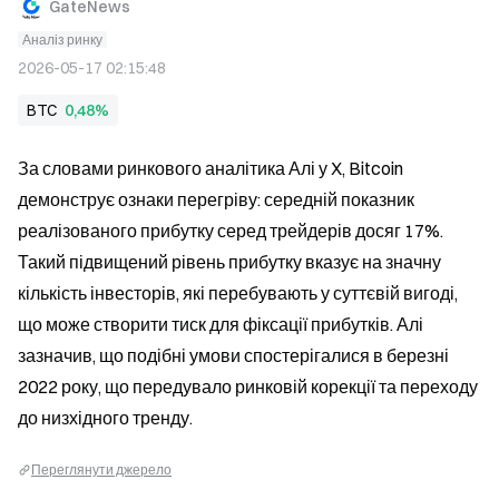
GateNews
Аналіз ринку
2026-05-17 02:15:48
BTC
0,48%
За словами ринкового аналітика Алі у X, Bitcoin 
демонструє ознаки перегріву: середній показник 
реалізованого прибутку серед трейдерів досяг 17%. 
Такий підвищений рівень прибутку вказує на значну 
кількість інвесторів, які перебувають у суттєвій вигоді, 
що може створити тиск для фіксації прибутків. Алі 
зазначив, що подібні умови спостерігалися в березні 
2022 року, що передувало ринковій корекції та переходу 
до низхідного тренду.
Переглянути джерело