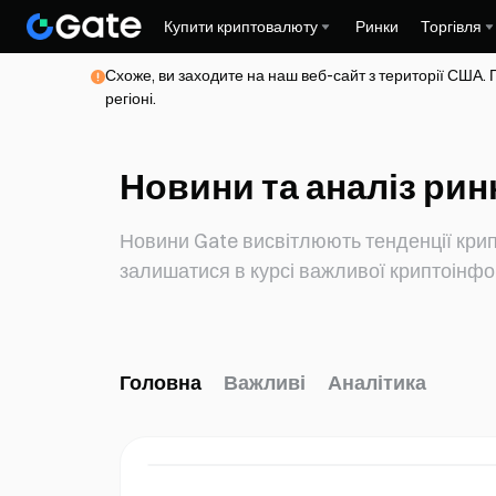
Купити криптовалюту
Ринки
Торгівля
Схоже, ви заходите на наш веб-сайт з території США. 
регіоні.
Новини та аналіз рин
Новини Gate висвітлюють тенденції крип
залишатися в курсі важливої криптоінфо
Головна
Важливі
Аналітика