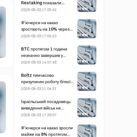
скоротитися на 27%
Restaking показали
найкращі результати на
2026-08-03 17:05:42
ринку в липні
Ф’ючерси на какао
зростають на 10% через
занепокоєння щодо
2026-08-03 17:05:23
пропозиції та
наближаються до $6,000
BTC протягом 1 години
за тонну
незначно завершив у
плюсі на 0,12%:
2026-08-03 14:07:46
геополітична розрядка та
синхронізація з
Boltz тимчасово
макроекономічними
призупиняє роботу біткоїн-
настроями підштовхнули
мосту безстроково після
2026-08-03 21:04:31
короткостроковий відскок
атак із використанням ШІ
Ізраїльський посадовець:
виведення військ не
відбудеться, доки ХАМАС
2026-08-03 17:39:07
не роззброїться
Ф’ючерси на какао зросли
майже на 8% протягом