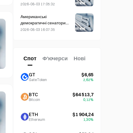
дня в п’ятницю, що стало
2026-08-03 17:05:32
несподіванкою для
учасників ринку
Американські
демократичні сенатори
закликають CFTC
2026-08-03 16:07:35
обмежити продукти для
ставок на пожежі на тлі
рекордного сезону лісових
пожеж
Спот
Ф'ючерси
Нові
GT
$6,65
GateToken
2,62%
BTC
$64 513,7
Bitcoin
0,12%
ETH
$1 904,24
Ethereum
1,30%