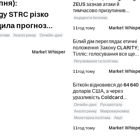
пня):
ZEUS зазнав атаки й
тимчасово призупинив
gy STRC різко
роботу; офіційно
Інциденти безпеки
повідомляється, що кошти
щила прогноз
11год тому
Market Whispe
користувачів не втрачено.
весь 2026 рік
вативи
Аналіз ринку
Ончейн-дані
Білий дім переглядає етичні
положення Закону CLARITY;
Market Whisper
Тілліс: голосування все ще
можливе, попри
Регулювання та політика
продовження перерви в
11год тому
Market Whispe
роботі Сенату до наступного
тижня
Біткоїн відновився до 64 640
доларів США, а через
уразливість Coldcard
кількість активних гаманців
Ончейн-дані
Рух капіталу
сягнула тримісячного
Аналіз ринку
Макроекономіка
максимуму
Монетарна політика
Акції
11год тому
Market Whispe