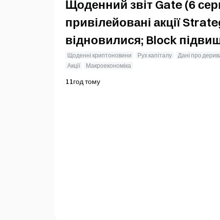
Щоденний звіт Gate (6 сер
привілейовані акції Strate
відновилися; Block підви
фінансових показників на 
Щоденні криптоновини
Рух капіталу
Дані про дери
Акції
Макроекономіка
11год тому