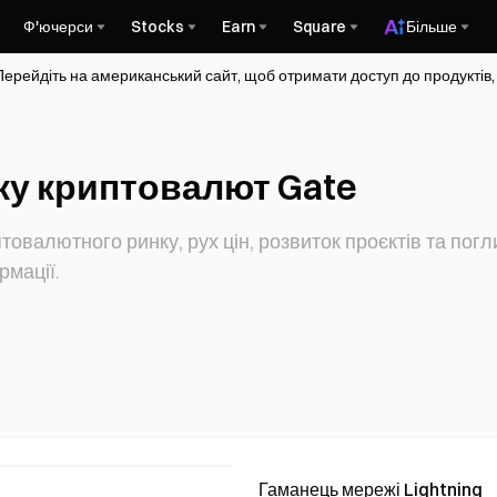
Ф'ючерси
Stocks
Earn
Square
Більше
Перейдіть на американський сайт, щоб отримати доступ до продуктів,
ку криптовалют Gate
товалютного ринку, рух цін, розвиток проєктів та пог
рмації.
Гаманець мережі Lightning