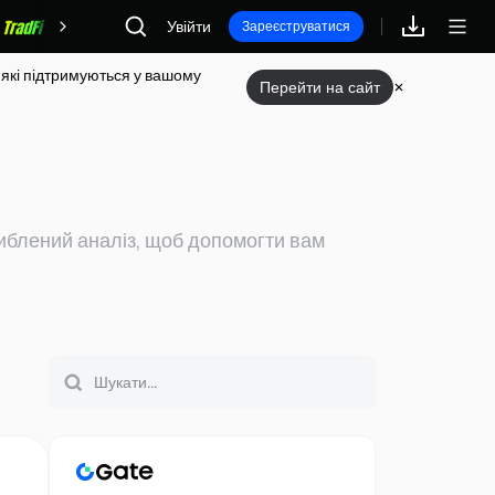
Увійти
Винагороди
Зареєструватися
 які підтримуються у вашому
Перейти на сайт
либлений аналіз, щоб допомогти вам