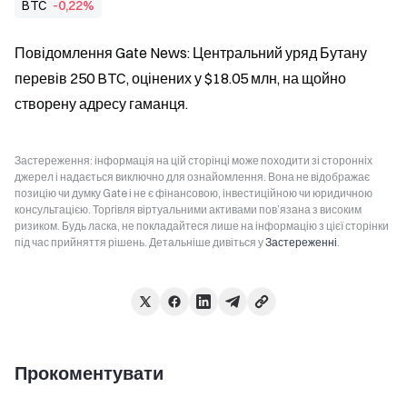
BTC
-0,22%
Повідомлення Gate News: Центральний уряд Бутану 
перевів 250 BTC, оцінених у $18.05 млн, на щойно 
створену адресу гаманця.
Застереження: інформація на цій сторінці може походити зі сторонніх
джерел і надається виключно для ознайомлення. Вона не відображає
позицію чи думку Gate і не є фінансовою, інвестиційною чи юридичною
консультацією. Торгівля віртуальними активами пов’язана з високим
ризиком. Будь ласка, не покладайтеся лише на інформацію з цієї сторінки
під час прийняття рішень. Детальніше дивіться у
Застереженні
.
Прокоментувати