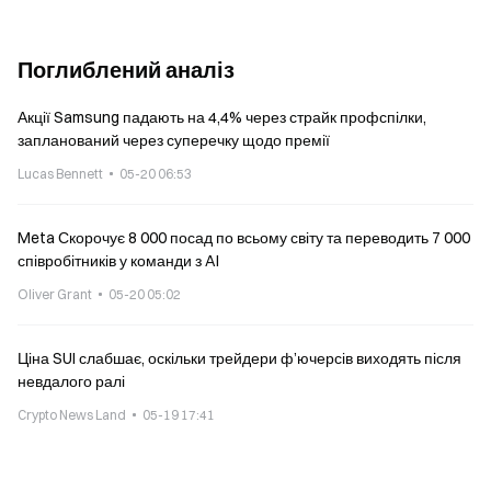
Поглиблений аналіз
Акції Samsung падають на 4,4% через страйк профспілки,
запланований через суперечку щодо премії
Lucas Bennett
05-20 06:53
Meta Скорочує 8 000 посад по всьому світу та переводить 7 000
співробітників у команди з AI
Oliver Grant
05-20 05:02
Ціна SUI слабшає, оскільки трейдери ф’ючерсів виходять після
невдалого ралі
Crypto News Land
05-19 17:41