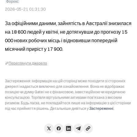
Форекс
2026-05-21 01:31:30
За офіційними даними, зайнятість в Австралії знизилася 
на 18 600 людей у квітні, не дотягнувши до прогнозу 15 
000 нових робочих місць і відновивши попередній 
місячний приріст у 17 900.
Переглянути джерело
Застереження: інформація на цій сторінці може походити зі сторонніх
джерел і надається виключно для ознайомлення. Вона не відображає
позицію чи думку Gate і не є фінансовою, інвестиційною чи юридичною
консультацією. Торгівля віртуальними активами пов’язана з високим
ризиком. Будь ласка, не покладайтеся лише на інформацію з цієї сторінки
під час прийняття рішень. Детальніше дивіться у
Застереженні
.