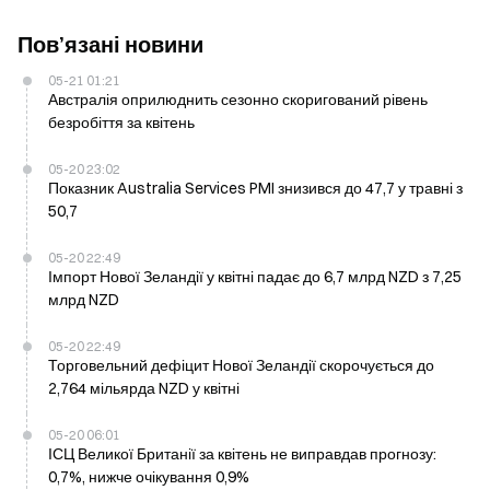
Пов’язані новини
05-21 01:21
Австралія оприлюднить сезонно скоригований рівень
безробіття за квітень
05-20 23:02
Показник Australia Services PMI знизився до 47,7 у травні з
50,7
05-20 22:49
Імпорт Нової Зеландії у квітні падає до 6,7 млрд NZD з 7,25
млрд NZD
05-20 22:49
Торговельний дефіцит Нової Зеландії скорочується до
2,764 мільярда NZD у квітні
05-20 06:01
ІСЦ Великої Британії за квітень не виправдав прогнозу:
0,7%, нижче очікування 0,9%