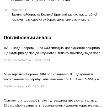
на Канарські острови Іспанії 10 травня
05-09 05:31
Партія лейбористів Великої Британії зазнає масштабної
поразки на місцевих виборах; депутати закликають
Стармера піти у відставку
Поглиблений аналіз
«AI-шкода» перевищила 400 випадків, дослідження розкрило,
що надмірна довіра до штучного інтелекту призводить до появи
нав’язливого переслідування, що призводить до розвитку
ChainNewsAbmedia
05-09 02:14
параноїдального марення про переслідування
Міністерство оборони США оприлюднило 161 документ із
матеріалами про прибульців, мемкоїн про НЛО на Solana різко
виріс
Market Whisper
05-09 01:16
Освітня платформа Canvas підтвердила, що зазнала зламу:
275 мільйонів записів із персональними даними користувачів