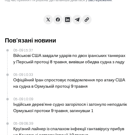
Пов’язані новини
05-09 15:37
Військові США завдали ударів по двох іранських танкерах
у Перській протоці 8 травня, вивівши обидва судна з ладу
05-09 10:33
Офіційний Іран спростовує повідомлення про атаку США
на судна в Ормузькій протоці 9 травня
05-09 10:09
Індійське дерев’яне судно загорілося і затонуло неподалік
Ормузької протоки 9 травня, загинувши 1
05-09 08:39
Круїзний лайнер із спалахом інфекції гантавірусу прибув