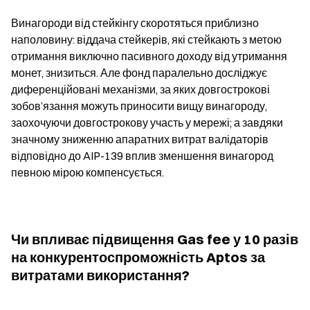
Винагороди від стейкінгу скоротяться приблизно 
наполовину: віддача стейкерів, які стейкають з метою 
отримання виключно пасивного доходу від утримання 
монет, знизиться. Але фонд паралельно досліджує 
диференційовані механізми, за яких довгострокові 
зобов’язання можуть приносити вищу винагороду, 
заохочуючи довгострокову участь у мережі; а завдяки 
значному зниженню апаратних витрат валідаторів 
відповідно до AIP-139 вплив зменшення винагород 
певною мірою компенсується.
Чи впливає підвищення Gas fee у 10 разів 
на конкурентоспроможність Aptos за 
витратами використання?