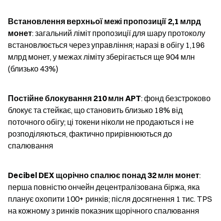
Встановлення верхньої межі пропозиції 2,1 млрд 
монет
: загальний ліміт пропозиції для шару протоколу 
встановлюється через управління; наразі в обігу 1,196 
млрд монет, у межах ліміту зберігається ще 904 млн 
(близько 43%)
Постійне блокування 210 млн APT
: фонд безстроково 
блокує та стейкає, що становить близько 18% від 
поточного обігу; ці токени ніколи не продаються і не 
розподіляються, фактично прирівнюються до 
спалювання
Decibel DEX щорічно спалює понад 32 млн монет
: 
перша повністю ончейн децентралізована біржа, яка 
планує охопити 100+ ринків; після досягнення 1 тис. TPS 
на кожному з ринків показник щорічного спалювання 