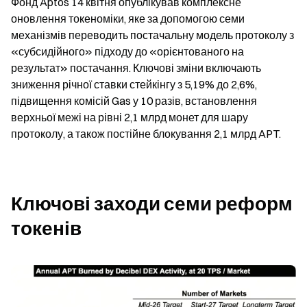
Фонд Aptos 14 квітня опублікував комплексне 
оновлення токеноміки, яке за допомогою семи 
механізмів переводить постачальну модель протоколу з 
«субсидійного» підходу до «орієнтованого на 
результат» постачання. Ключові зміни включають 
зниження річної ставки стейкінгу з 5,19% до 2,6%, 
підвищення комісій Gas у 10 разів, встановлення 
верхньої межі на рівні 2,1 млрд монет для шару 
протоколу, а також постійне блокування 2,1 млрд APT.
Ключові заходи семи реформ 
токенів