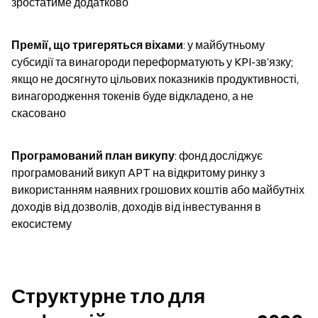
зростатиме додатково
Премії, що тригеряться віхами
: у майбутньому 
субсидії та винагороди переформатують у KPI-зв’язку; 
якщо не досягнуто цільових показників продуктивності, 
винагородження токенів буде відкладено, а не 
скасовано
Програмований план викупу
: фонд досліджує 
програмований викуп APT на відкритому ринку з 
використанням наявних грошових коштів або майбутніх 
доходів від дозволів, доходів від інвестування в 
екосистему
Структурне тло для 