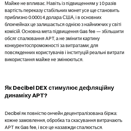
Майже не впливає. Навіть із підвищенням у 10 разів 
вартість переказу стабільних монет усе ще становить 
приблизно 0.00014 долара США, і в основних 
блокчейнах це залишається однією з найнижчих у світі 
комісій. Основна мета підвищення Gas fee — збільшити 
обсяг спалювання APT, а не змінити картину 
конкурентоспроможності за витратами; для 
повсякденних користувачів і інституцій реальні витрати 
використання майже не змінюються.
Як Decibel DEX стимулює дефляційну 
динаміку APT?
Decibel як повністю ончейн децентралізована біржа: 
кожне замовлення, обробка та скасування витрачають 
APT як Gas fee, і все це назавжди спалюється. 