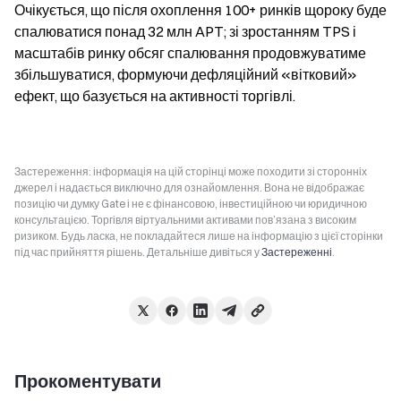
Очікується, що після охоплення 100+ ринків щороку буде 
спалюватися понад 32 млн APT; зі зростанням TPS і 
масштабів ринку обсяг спалювання продовжуватиме 
збільшуватися, формуючи дефляційний «вітковий» 
ефект, що базується на активності торгівлі.
Застереження: інформація на цій сторінці може походити зі сторонніх
джерел і надається виключно для ознайомлення. Вона не відображає
позицію чи думку Gate і не є фінансовою, інвестиційною чи юридичною
консультацією. Торгівля віртуальними активами пов’язана з високим
ризиком. Будь ласка, не покладайтеся лише на інформацію з цієї сторінки
під час прийняття рішень. Детальніше дивіться у
Застереженні
.
Прокоментувати