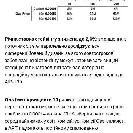
Річна ставка стейкінгу знижена до 2,6%
: зменшення з 
поточних 5,19%; паралельно досліджується 
диференційований дизайн, за якого довгострокові 
зобов’язання зі стейкінгу можуть отримувати вищий 
коефіцієнт винагород; витрати валідаторів на 
операційну діяльність значно знижаться відповідно до 
AIP-139
Gas fee підвищені в 10 разів
: після підвищення 
переказ стабільних монет усе ще залишається на рівні 
приблизно 0.00014 долара США, зберігаючи позицію 
серед найнижчих у світі комісій; усі комісії Gas, сплачені 
в APT, підлягають постійному спалюванню