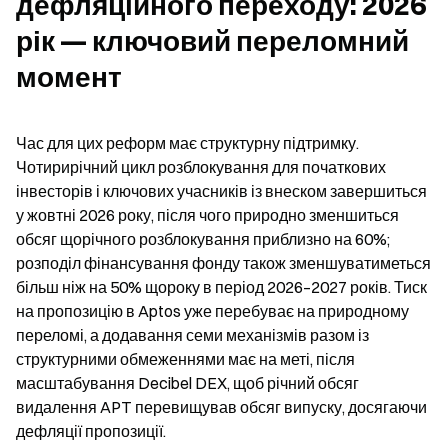
дефляційного переходу: 2026 
рік — ключовий переломний 
момент
Час для цих реформ має структурну підтримку. 
Чотирирічний цикл розблокування для початкових 
інвесторів і ключових учасників із внеском завершиться 
у жовтні 2026 року, після чого природно зменшиться 
обсяг щорічного розблокування приблизно на 60%; 
розподіл фінансування фонду також зменшуватиметься 
більш ніж на 50% щороку в період 2026–2027 років. Тиск 
на пропозицію в Aptos уже перебуває на природному 
переломі, а додавання семи механізмів разом із 
структурними обмеженнями має на меті, після 
масштабування Decibel DEX, щоб річний обсяг 
видалення APT перевищував обсяг випуску, досягаючи 
дефляції пропозиції.