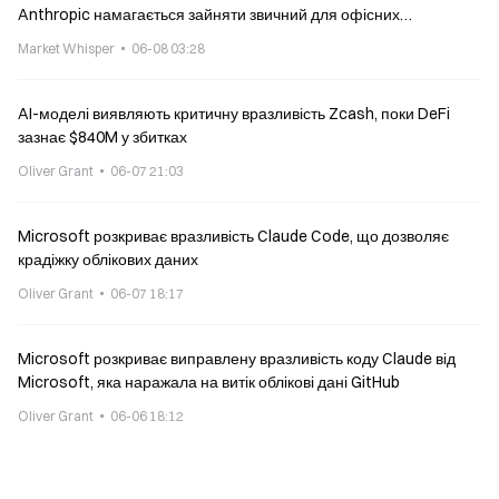
Anthropic намагається зайняти звичний для офісних
працівників сегмент роботи з білими комірцями
Market Whisper
06-08 03:28
AI-моделі виявляють критичну вразливість Zcash, поки DeFi
зазнає $840M у збитках
Oliver Grant
06-07 21:03
Microsoft розкриває вразливість Claude Code, що дозволяє
крадіжку облікових даних
Oliver Grant
06-07 18:17
Microsoft розкриває виправлену вразливість коду Claude від
Microsoft, яка наражала на витік облікові дані GitHub
Oliver Grant
06-06 18:12