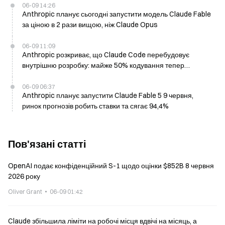
06-09 14:26
Anthropic планує сьогодні запустити модель Claude Fable
за ціною в 2 рази вищою, ніж Claude Opus
06-09 11:09
Anthropic розкриває, що Claude Code перебудовує
внутрішню розробку: майже 50% кодування тепер
виконується на мобільних пристроях
06-09 06:37
Anthropic планує запустити Claude Fable 5 9 червня,
ринок прогнозів робить ставки та сягає 94,4%
Пов'язані статті
OpenAI подає конфіденційний S-1 щодо оцінки $852B 8 червня
2026 року
Oliver Grant
06-09 01:42
Claude збільшила ліміти на робочі місця вдвічі на місяць, а