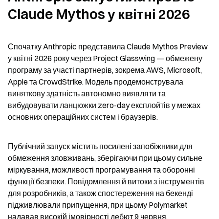
Claude Mythos у квітні 2026
Спочатку Anthropic представила Claude Mythos Preview 
у квітні 2026 року через Project Glasswing — обмежену 
програму за участі партнерів, зокрема AWS, Microsoft, 
Apple та CrowdStrike. Модель продемонструвала 
виняткову здатність автономно виявляти та 
вибудовувати ланцюжки zero-day експлойтів у межах 
основних операційних систем і браузерів.
Публічний запуск містить посилені запобіжники для 
обмеження зловживань, зберігаючи при цьому сильне 
міркування, можливості програмування та оборонні 
функції безпеки. Повідомлення й витоки з інструментів 
для розробників, а також спостереження на бекенді 
підживлювали припущення, при цьому Polymarket 
надавав високій імовірності дебют 9 червня.