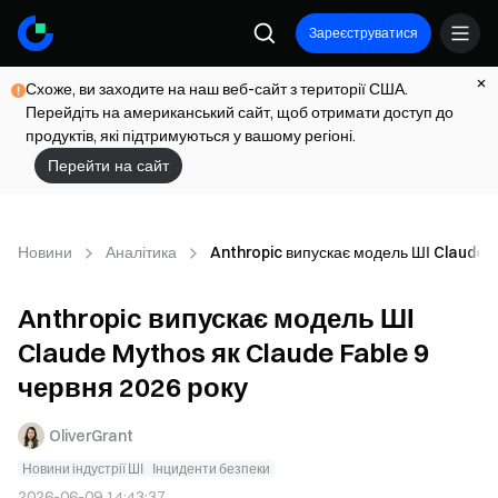
Зареєструватися
Схоже, ви заходите на наш веб-сайт з території США.
Перейдіть на американський сайт, щоб отримати доступ до
продуктів, які підтримуються у вашому регіоні.
Перейти на сайт
Новини
Аналітика
Anthropic випускає модель ШІ Claude M
Anthropic випускає модель ШІ
Claude Mythos як Claude Fable 9
червня 2026 року
OliverGrant
Новини індустрії ШІ
Інциденти безпеки
2026-06-09 14:43:37