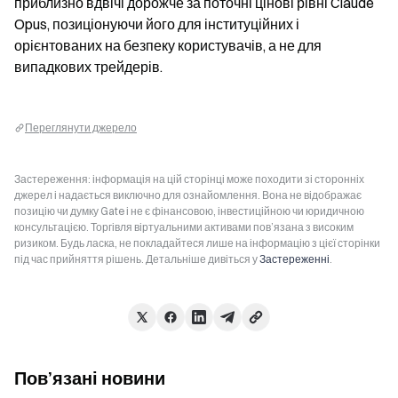
приблизно вдвічі дорожче за поточні цінові рівні Claude 
Opus, позиціонуючи його для інституційних і 
орієнтованих на безпеку користувачів, а не для 
випадкових трейдерів.
Переглянути джерело
Застереження: інформація на цій сторінці може походити зі сторонніх
джерел і надається виключно для ознайомлення. Вона не відображає
позицію чи думку Gate і не є фінансовою, інвестиційною чи юридичною
консультацією. Торгівля віртуальними активами пов’язана з високим
ризиком. Будь ласка, не покладайтеся лише на інформацію з цієї сторінки
під час прийняття рішень. Детальніше дивіться у
Застереженні
.
Пов’язані новини