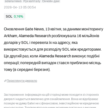
solana news
Рух капіталу
Ончейн-дані
2026-04-13 05:00:54
SOL
0,76%
Оновлення Gate News, 13 квітня, за даними моніторингу 
Arkham, Alameda Research розблокувала 16 мільйонів 
доларів у SOL і перевела їх на адресу, яка 
використовується для розподілу SOL між кредиторами. 
Це другий раз, коли Alameda Research виконує подібні 
операції; попередній випадок стався приблизно місяць 
тому (в середині березня).
Переглянути джерело
Застереження: інформація на цій сторінці може походити зі сторонніх
джерел і надається виключно для ознайомлення. Вона не відображає
позицію чи думку Gate і не є фінансовою, інвестиційною чи юридичною
консультацією. Торгівля віртуальними активами пов’язана з високим