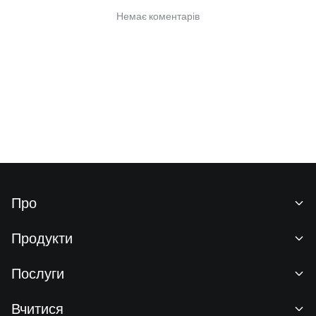
Немає коментарів
Про
Про нас
Продукти
Кар'єра
P2P
Послуги
Новини
Конвертація та блокова торгівля
Переваги для VIP-клієнтів
Спонсор Oracle Red Bull Racing
Вчитися
Спотова торгівля