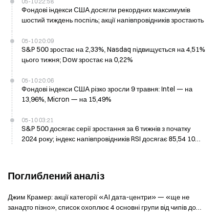
05-10 22:58
Фондові індекси США досягли рекордних максимумів
шостий тиждень поспіль; акції напівпровідників зростають
05-10 20:09
S&P 500 зростає на 2,33%, Nasdaq підвищується на 4,51%
цього тижня; Dow зростає на 0,22%
05-10 20:06
Фондові індекси США різко зросли 9 травня: Intel — на
13,96%, Micron — на 15,49%
05-10 03:21
S&P 500 досягає серії зростання за 6 тижнів з початку
2024 року; індекс напівпровідників RSI досягає 85,54 10
травня
Поглиблений аналіз
Джим Крамер: акції категорії «AI дата-центри» — «ще не
занадто пізно», список охоплює 4 основні групи від чипів до
електроенергії