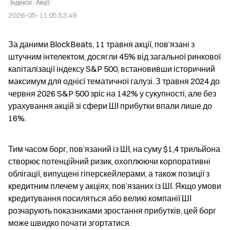
Індекси
Акції
2026-05-11 05:53:49
За даними BlockBeats, 11 травня акції, пов’язані з 
штучним інтелектом, досягли 45% від загальної ринкової 
капіталізації індексу S&P 500, встановивши історичний 
максимум для однієї тематичної галузі. З травня 2024 до 
червня 2026 S&P 500 зріс на 142% у сукупності, але без 
урахування акцій зі сфери ШІ прибутки впали лише до 
16%.
Тим часом борг, пов’язаний із ШІ, на суму $1,4 трильйона 
створює потенційний ризик, охоплюючи корпоративні 
облігації, випущені гіперскейлерами, а також позиції з 
кредитним плечем у акціях, пов’язаних із ШІ. Якщо умови 
кредитування посиляться або великі компанії ШІ 
розчарують показниками зростання прибутків, цей борг 
може швидко почати згортатися.