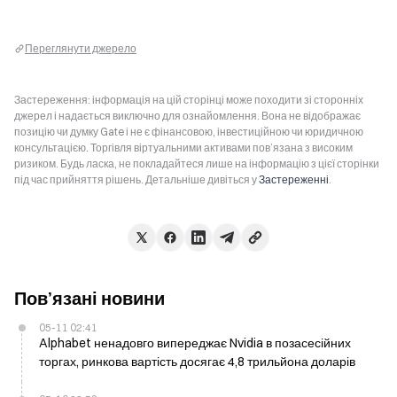
Переглянути джерело
Застереження: інформація на цій сторінці може походити зі сторонніх
джерел і надається виключно для ознайомлення. Вона не відображає
позицію чи думку Gate і не є фінансовою, інвестиційною чи юридичною
консультацією. Торгівля віртуальними активами пов’язана з високим
ризиком. Будь ласка, не покладайтеся лише на інформацію з цієї сторінки
під час прийняття рішень. Детальніше дивіться у
Застереженні
.
Пов’язані новини
05-11 02:41
Alphabet ненадовго випереджає Nvidia в позасесійних
торгах, ринкова вартість досягає 4,8 трильйона доларів