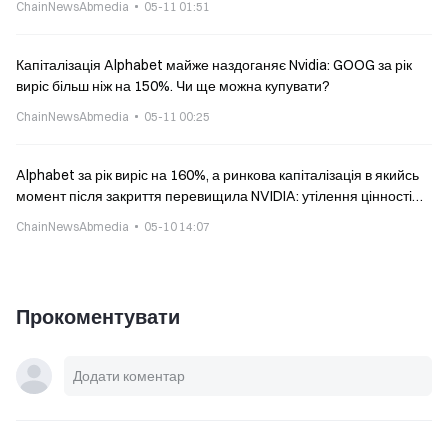
ChainNewsAbmedia
05-11 01:51
Капіталізація Alphabet майже наздоганяє Nvidia: GOOG за рік
виріс більш ніж на 150%. Чи ще можна купувати?
ChainNewsAbmedia
05-11 00:25
Alphabet за рік виріс на 160%, а ринкова капіталізація в якийсь
момент після закриття перевищила NVIDIA: утілення цінності
«всього AI-стеку»
ChainNewsAbmedia
05-10 14:07
Прокоментувати