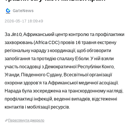
GateNews
2026-05-17 18:09:49
За Jin10, Африканський центр контролю та профілактики 
захворювань (Africa CDC) провів 16 травня екстрену 
регіональну нараду з координації, щоб обговорити 
запобігання та протидію спалаху Еболи. У ній взяли 
участь посадовці з Демократичної Республіки Конго, 
Уганди, Південного Судану, Всесвітньої організації 
охорони здоров’я та Африканської медичної асоціації. 
Нарада була зосереджена на транскордонному нагляді, 
профілактиці інфекцій, веденні випадків, відстеженні 
контактів і мобілізації ресурсів.
Переглянути джерело