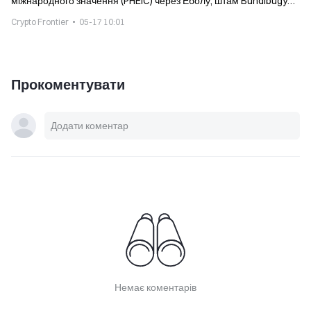
міжнародного значення (PHEIC) через Еболу, штам Bundibugyo:
у ДР Конго загинуло 80 осіб
Crypto Frontier
05-17 10:01
Прокоментувати
Немає коментарів