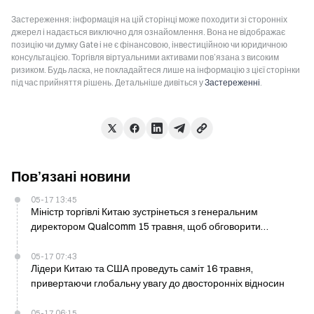
Застереження: інформація на цій сторінці може походити зі сторонніх
джерел і надається виключно для ознайомлення. Вона не відображає
позицію чи думку Gate і не є фінансовою, інвестиційною чи юридичною
консультацією. Торгівля віртуальними активами пов’язана з високим
ризиком. Будь ласка, не покладайтеся лише на інформацію з цієї сторінки
під час прийняття рішень. Детальніше дивіться у
Застереженні
.
Пов’язані новини
05-17 13:45
Міністр торгівлі Китаю зустрінеться з генеральним
директором Qualcomm 15 травня, щоб обговорити
торговельні відносини
05-17 07:43
Лідери Китаю та США проведуть саміт 16 травня,
привертаючи глобальну увагу до двосторонніх відносин
05-17 06:15