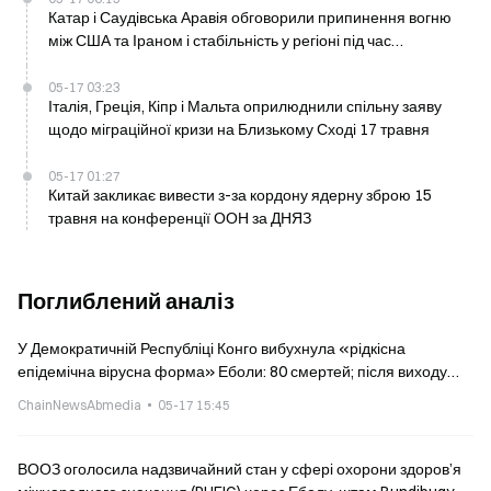
Катар і Саудівська Аравія обговорили припинення вогню
між США та Іраном і стабільність у регіоні під час
телефонної розмови високого рівня 17 травня
05-17 03:23
Італія, Греція, Кіпр і Мальта оприлюднили спільну заяву
щодо міграційної кризи на Близькому Сході 17 травня
05-17 01:27
Китай закликає вивести з-за кордону ядерну зброю 15
травня на конференції ООН за ДНЯЗ
Поглиблений аналіз
У Демократичній Республіці Конго вибухнула «рідкісна
епідемічна вірусна форма» Еболи: 80 смертей; після виходу
США ВООЗ терміново оголосила статус PHEIC
ChainNewsAbmedia
05-17 15:45
ВООЗ оголосила надзвичайний стан у сфері охорони здоров’я