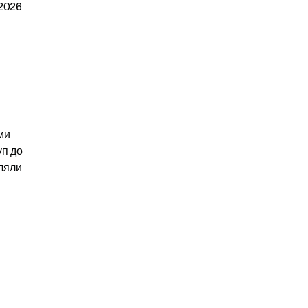
2026 
и 
п до 
ляли 