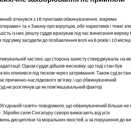
ений зіткнувся з 16 пунктами обвинувачення, зокрема 
рами» та «Закону про корупцію, обіг наркотиків і тяжкі зло
шість із них; решту суддя врахував під час винесення вироку 8
 підсумку засудили до позбавлення волі на 6 років і 10 місяці
тивувальній частині, що сторона захисту стверджувала: на м
аптації. Однак суддя дійшов висновку, що тоді стан був 
як він опинився під тиском через затримання. Також суд встано
є причинно-наслідкового зв’язку, і що обвинувачений 
суд не розглянув це як пом’якшувальний фактор.
Об’єднаній газеті» повідомило, що обвинувачений більше не є
Збройні сили Сінгапуру суворо вимагають від усіх 
вень дисципліни та моральних якостей, а за порушення до ви