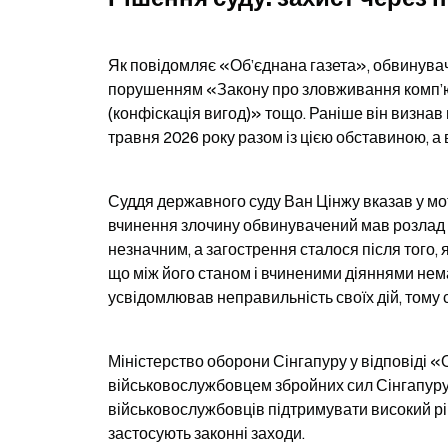
Як повідомляє «Об’єднана газета», обвинувач
порушенням «Закону про зловживання комп’юте
(конфіскація вигод)» тощо. Раніше він визнав 
травня 2026 року разом із цією обставиною, а в
Суддя державного суду Ван Цінжу вказав у мо
вчинення злочину обвинувачений мав розлад ад
незначним, а загострення сталося після того, 
що між його станом і вчиненими діяннями нема
усвідомлював неправильність своїх дій, тому 
Міністерство оборони Сінгапуру у відповіді «
військовослужбовцем збройних сил Сінгапуру. 
військовослужбовців підтримувати високий рі
застосують законні заходи.