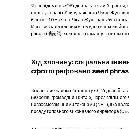
Як повідомляє «Об’єднана газета» 9 травня, с
вирок у справі обвинуваченого Чжан Жунсюань 
6 років і 10 місяців. Чжан Жунсюань був капіта
Його визнали винним у тому, що він, коли його
phrase (助記詞) холодного гаманця, а потім викр
Хід злочину: соціальна інжен
сфотографовано seed phra
Згідно з викладом обставин у «Об’єднаній газ
(30 років, громадянин Китаю) через спільного
невзаємозамінними токенами (NFT), яка належа
посаду головного виконавчого директора (CEO