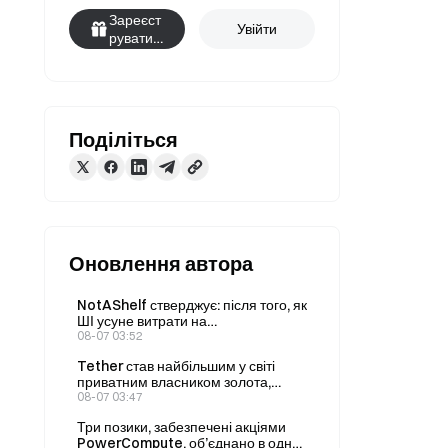
Зареєст
Увійти
руватис
я
Поділіться
Оновлення автора
NotAShelf стверджує: після того, як
ШІ усуне витрати на
програмування, єдиним
08-07 03:52
дефіцитним ресурсом буде
Tether став найбільшим у світі
«смак»
приватним власником золота,
збільшивши свої запаси до 146
08-07 03:47
тонн у II кварталі.
Три позики, забезпечені акціями
PowerCompute, об’єднано в одну