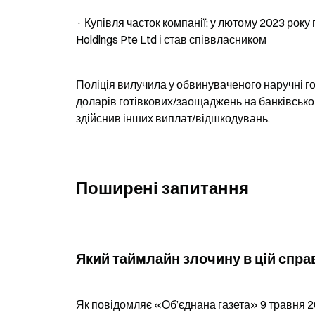
· Купівля часток компанії: у лютому 2023 року 
Holdings Pte Ltd і став співвласником
Поліція вилучила у обвинуваченого наручні го
доларів готівкових/заощаджень на банківськом
здійснив інших виплат/відшкодувань.
Поширені запитання
Який таймлайн злочину в цій спра
Як повідомляє «Об’єднана газета» 9 травня 20