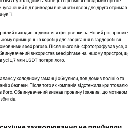
н USDT у холодний гаманець і в розмові повідомив про це 
винувачений під приводом відчинити двері для друга отримав 
ув її.
рпілий виходив подивитися феєрверки на Новий рік, проник у
ному приміщенні в коробці для зберігання в гардеробі він 
омовними seed phrase. Після цього він сфотографував усе, а 
 обвинувачений використав seed phrase на іншому пристрої, щ
в усі 1,7 млн USDT потерпілого.
аланс у холодному гаманці обнулили, повідомив поліцію та 
нії з безпеки. Після того як компанія відстежила криптовалю
 його. Обвинувачений визнав провину і заявив, що мотивом 
збитків.
 психічне захворювання не прийняли