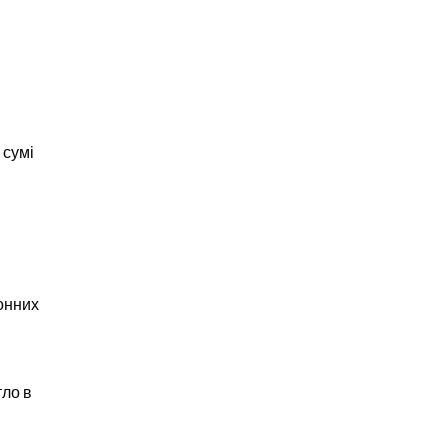
сумі 
онних 
ло в 