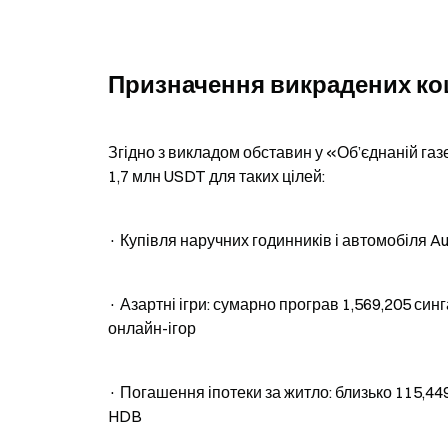
Призначення викрадених кош
Згідно з викладом обставин у «Об’єднаній газ
1,7 млн USDT для таких цілей:
· Купівля наручних годинників і автомобіля Au
· Азартні ігри: сумарно програв 1,569,205 син
онлайн-ігор
· Погашення іпотеки за житло: близько 115,44
HDB