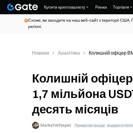
Купити криптовалюту
Ринки
Торгівля
Схоже, ви заходите на наш веб-сайт з території США. 
регіоні.
Новини
Аналітика
Колишній офіцер ВМС
Колишній офіцер
1,7 мільйона USDT
десять місяців
MarketWhisper
Примусові заходи
Інциденти без