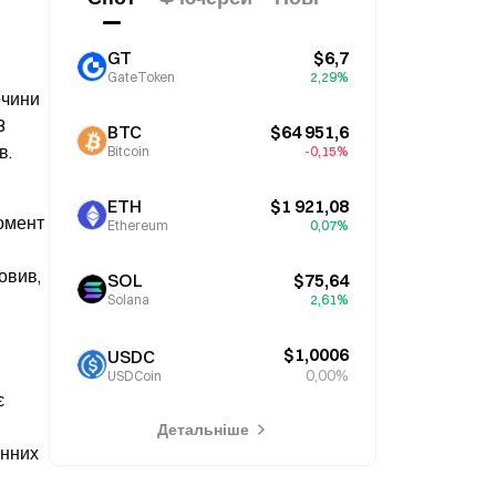
GT
$6,7
GateToken
2,29%
чини 
 
BTC
$64 951,6
в.
Bitcoin
-0,15%
ETH
$1 921,08
омент 
Ethereum
0,07%
вив, 
SOL
$75,64
Solana
2,61%
$1,0006
USDC
0,00%
USDCoin
 
Детальніше
нних 