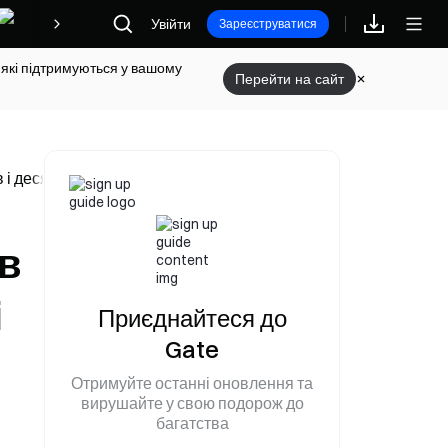
Увійти
Винагороди
Зареєструватися
 які підтримуються у вашому
Перейти на сайт
і десять місяців
ав
і
Приєднайтеся до
Gate
Отримуйте останні оновлення та
вирушайте у свою подорож до
багатства