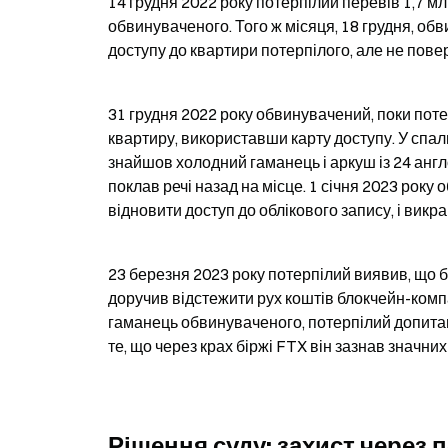
14 грудня 2022 року потерпілий перевів 1,7 мл
обвинуваченого. Того ж місяця, 18 грудня, об
доступу до квартири потерпілого, але не поверн
31 грудня 2022 року обвинувачений, поки поте
квартиру, використавши карту доступу. У спаль
знайшов холодний гаманець і аркуш із 24 англ
поклав речі назад на місце. 1 січня 2023 року
відновити доступ до облікового запису, і викра
23 березня 2023 року потерпілий виявив, що б
доручив відстежити рух коштів блокчейн-компа
гаманець обвинуваченого, потерпілий допитав
те, що через крах біржі FTX він зазнав значних 
Рішення суду: захист через