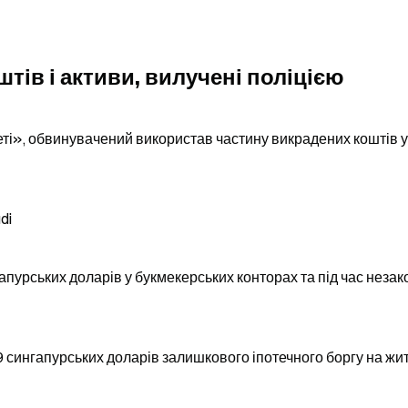
тів і активи, вилучені поліцією
еті», обвинувачений використав частину викрадених коштів у 
di
гапурських доларів у букмекерських конторах та під час незак
9 сингапурських доларів залишкового іпотечного боргу на жит