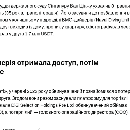
уддя державного суду Сінгапуру Ван Цінжу ухвалив 8 травня 
(35 років, транслітерація). Його засудили до позбавлення во
ном у колишньому підрозділі ВМС-дайверів (Naval Diving Unit).
 друг виходив із дому, проник у квартиру, сфотографував seed
ав у друга 1,7 млн USDT.
ерія отримала доступ, потім 
se
еті», у червні 2022 року обвинувачений познайомився з потер
 друга. Згодом вони разом заснували платформу для торгівлі 
ла DiGi Selection Holdings Pte Ltd; обвинувачений обіймав 
), а потерпілий — головного операційного директора (COO).