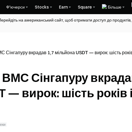
Ф'ючерси
Stocks
Earn
Square
Більше
Перейдіть на американський сайт, щоб отримати доступ до продуктів,
 Сінгапуру вкрадав 1,7 мільйона USDT — вирок: шість років 
 ВМС Сінгапуру вкрад
 — вирок: шість років 
пеки