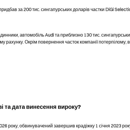
придбав за 200 тис. сингапурських доларів частки DiGi Selectio
динники, автомобіль Audi та приблизно 130 тис. сингапурськи
у рахунку. Окрім повернення часток компанії потерпілому, ві
ві та дата винесення вироку?
26 року, обвинувачений завершив крадіжку 1 січня 2023 року