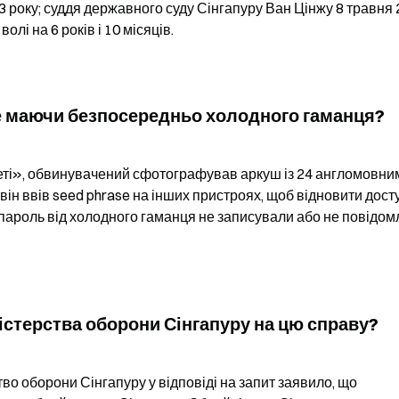
 року; суддя державного суду Сінгапуру Ван Цінжу 8 травня 
лі на 6 років і 10 місяців.
е маючи безпосередньо холодного гаманця?
зеті», обвинувачений сфотографував аркуш із 24 англомовним
ін ввів seed phrase на інших пристроях, щоб відновити досту
; пароль від холодного гаманця не записували або не повідом
істерства оборони Сінгапуру на цю справу?
во оборони Сінгапуру у відповіді на запит заявило, що 