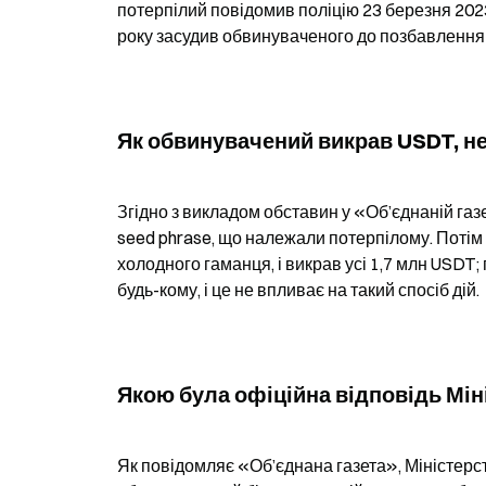
потерпілий повідомив поліцію 23 березня 2023
року засудив обвинуваченого до позбавлення во
Як обвинувачений викрав USDT, н
Згідно з викладом обставин у «Об’єднаній га
seed phrase, що належали потерпілому. Потім в
холодного гаманця, і викрав усі 1,7 млн USDT
будь-кому, і це не впливає на такий спосіб дій.
Якою була офіційна відповідь Мін
Як повідомляє «Об’єднана газета», Міністерст