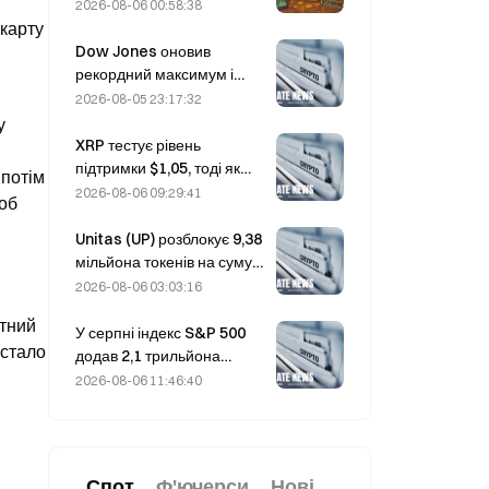
уразливість Coldcard
2026-08-06 00:58:38
кількість активних гаманців
карту 
сягнула тримісячного
Dow Jones оновив
максимуму
рекордний максимум і
вночі продовжив
2026-08-05 23:17:32
п’ятиденну серію
 
зростання; інвестиції в ШІ
XRP тестує рівень
стимулюють підйом.
підтримки $1,05, тоді як
потім 
Ethereum утримується на
2026-08-06 09:29:41
об 
рівні $1 908 на тлі низьких
обсягів торгів
Unitas (UP) розблокує 9,38
мільйона токенів на суму
3,18 мільйона доларів 13
2026-08-06 03:03:16
серпня
тний 
У серпні індекс S&P 500
стало 
додав 2,1 трильйона
доларів, зрісши на 3,12%,
2026-08-06 11:46:40
тоді як біткоїн подорожчав
лише на 2%.
Спот
Ф'ючерси
Нові