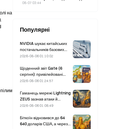
позику під 2% річних, забезпечену
08-07 03:44
307 BTC.
лі на 
 
 
Популярні
NVIDIA шукає китайських
постачальників базових
станцій на базі ШІ для
2026-08-06 01:10:02
розгортання мережі 6G
Щоденний звіт Gate (6
серпня): привілейовані
акції Strategy STRC різко
2026-08-06 01:24:57
відновилися; Block
пілим 
підвищила прогноз
Гаманець мережі Lightning
фінансових показників на
ZEUS зазнав атаки й
весь 2026 рік
тимчасово призупинив
2026-08-06 01:08:49
роботу; офіційно
повідомляється, що кошти
Біткоїн відновився до 64
користувачів не втрачено.
640 доларів США, а через