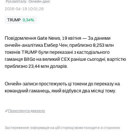
Рух капіталу
Ончейн-дані
2026-04-19 10:01:26
TRUMP
0,34%
Повідомлення Gate News, 19 квітня — За даними 
ончейн-аналітика Ембер Чен, приблизно 8,253 млн 
токенів TRUMP були переказані з кастодіального 
гаманця BitGo на великий CEX раніше сьогодні, вартістю 
приблизно 23,44 млн доларів.
Ончейн-записи простежують ці токени до переказу на 
командний гаманець, який відбувся два місяці тому.
Переглянути джерело
Застереження: інформація на цій сторінці може походити зі сторонніх