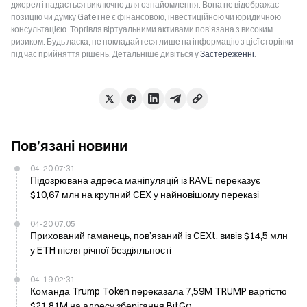
джерел і надається виключно для ознайомлення. Вона не відображає
позицію чи думку Gate і не є фінансовою, інвестиційною чи юридичною
консультацією. Торгівля віртуальними активами пов’язана з високим
ризиком. Будь ласка, не покладайтеся лише на інформацію з цієї сторінки
під час прийняття рішень. Детальніше дивіться у
Застереженні
.
Пов’язані новини
04-20 07:31
Підозрювана адреса маніпуляцій із RAVE переказує
$10,67 млн на крупний CEX у найновішому переказі
04-20 07:05
Прихований гаманець, пов’язаний із CEXt, вивів $14,5 млн
у ETH після річної бездіяльності
04-19 02:31
Команда Trump Token переказала 7,59M TRUMP вартістю
$21,81M на адресу зберігання BitGo