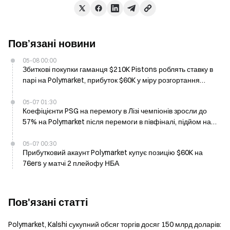
Пов’язані новини
05-08 00:00
Збиткові покупки гаманця $210K Pistons роблять ставку в
парі на Polymarket, прибуток $60K у міру розгортання
Game 2
05-07 01:30
Коефіцієнти PSG на перемогу в Лізі чемпіонів зросли до
57% на Polymarket після перемоги в півфіналі, підйом на
29% за 24 години
05-07 00:30
Прибутковий акаунт Polymarket купує позицію $60K на
76ers у матчі 2 плейофу НБА
Пов'язані статті
Polymarket, Kalshi сукупний обсяг торгів досяг 150 млрд доларів: