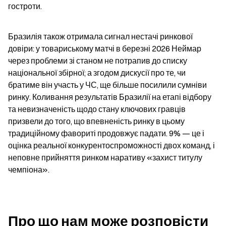
гостроти.
Бразилія також отримала сигнал нестачі ринкової 
довіри: у товариському матчі в березні 2026 Неймар 
через проблеми зі станом не потрапив до списку 
національної збірної; а згодом дискусії про те, чи 
братиме він участь у ЧС, ще більше посилили сумніви 
ринку. Коливання результатів Бразилії на етапі відбору 
та невизначеність щодо стану ключових гравців 
призвели до того, що впевненість ринку в цьому 
традиційному фавориті продовжує падати. 9% — це і 
оцінка реальної конкурентоспроможності двох команд, і 
неповне прийняття ринком наративу «захист титулу 
чемпіона».
Про що нам може розповісти 