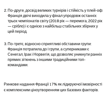
По-друге, досвід великих турнірів і стійкість у плей-оф: 
Франція двічі виходила у фінал упродовж останніх 
трьох чемпіонатів світу (2018 рік — перемога, 2022 рік 
— срібло) і є однією з найбільш стабільних збірних у 
цей період.
По-третє, відносно сприятливі обставини групи: 
Франція потрапила до I групи, а суперниками є 
Сенегал, Ірак і Норвегія, що дозволяє уникнути ранніх 
прямих зіткнень з іншими традиційними топ-
командами.
Ринкове надання Франції 17% як лідируючої імовірності 
є комплексним ціноутворенням цих базових факторів.