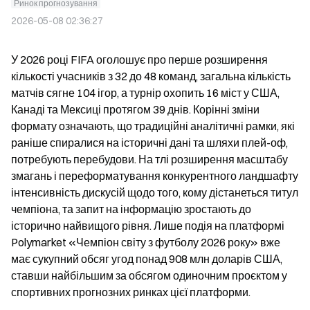
Ринок прогнозування
2026-05-08 02:36:27
У 2026 році FIFA оголошує про перше розширення 
кількості учасників з 32 до 48 команд, загальна кількість 
матчів сягне 104 ігор, а турнір охопить 16 міст у США, 
Канаді та Мексиці протягом 39 днів. Корінні зміни 
формату означають, що традиційні аналітичні рамки, які 
раніше спиралися на історичні дані та шляхи плей-оф, 
потребують перебудови. На тлі розширення масштабу 
змагань і переформатування конкурентного ландшафту 
інтенсивність дискусій щодо того, кому дістанеться титул 
чемпіона, та запит на інформацію зростають до 
історично найвищого рівня. Лише подія на платформі 
Polymarket «Чемпіон світу з футболу 2026 року» вже 
має сукупний обсяг угод понад 908 млн доларів США, 
ставши найбільшим за обсягом одиночним проєктом у 
спортивних прогнозних ринках цієї платформи.