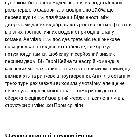
суперкомп’ютерного моделювання відводять Іспанії 
роль першого фаворита, з імовірністю 17,0%, що 
перевищує 14,1% для Франції. Відмінності між 
джерелами даних відображають різні вагові коефіцієнти 
в різних прогностичних моделях при оцінці стану 
команд. Англія з 11% посідає третє місце: її ринкове 
позиціонування відносно стабільне, але бракує 
потужної динаміки, щоб кинути серйозний виклик 
першим двом. Вік Гаррі Кейна та настрій команди в 
ключових матчах залишаються основними змінними, що 
впливають на ринкове ціноутворення. Англія в останніх 
трьох турнірах завжди виходила у чотвірку, але ще не 
перетнула поріг чемпіонства — тому ринок досить 
обережно оцінює ймовірний «ефект підсилення» від 
структури англійської Прем’єр-ліги.
Чому чинні чемпіони 