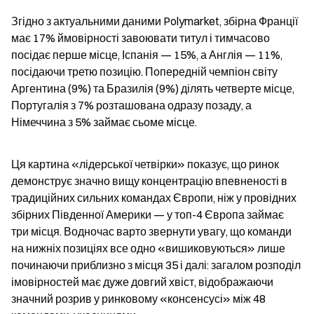
Згідно з актуальними даними Polymarket, збірна Франції 
має 17% ймовірності завоювати титул і тимчасово 
посідає перше місце, Іспанія — 15%, а Англія — 11%, 
посідаючи третю позицію. Попередній чемпіон світу 
Аргентина (9%) та Бразилія (9%) ділять четверте місце, 
Португалія з 7% розташована одразу позаду, а 
Німеччина з 5% займає сьоме місце.
Ця картина «лідерської четвірки» показує, що ринок 
демонструє значно вищу концентрацію впевненості в 
традиційних сильних командах Європи, ніж у провідних 
збірних Південної Америки — у топ-4 Європа займає 
три місця. Водночас варто звернути увагу, що команди 
на нижніх позиціях все одно «вишиковуються» лише 
починаючи приблизно з місця 35 і далі: загалом розподіл 
імовірностей має дуже довгий хвіст, відображаючи 
значний розрив у ринковому «консенсусі» між 48 