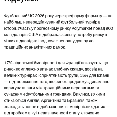
Футбольний ЧС 2026 року через реформу формату — це 
найбільш непередбачуваний футбольний турнір в 
історії. Участь у прогнозному ринку Polymarket понад 900 
млн доларів США відображає сильну потребу ринку в 
чітких відповідях і водночас неповну довіру до 
традиційних аналітичних рамок.
17% лідерської ймовірності для Франції показують, що 
ринок комплексно визнає глибину складу, досвід на 
великих турнірах і сприятливість групи; 15% для Іспанії 
— підтвердження того, що ринок продовжує динамічно 
коригувати ваги між традиційними перевагами та 
сучасними футбольними трендами. Виклики, з якими 
стикаються Англія, Аргентина та Бразилія, також 
знаходять повне відображення в імовірнісних даних — 
від проблем віку і невизначеності стану ключових 