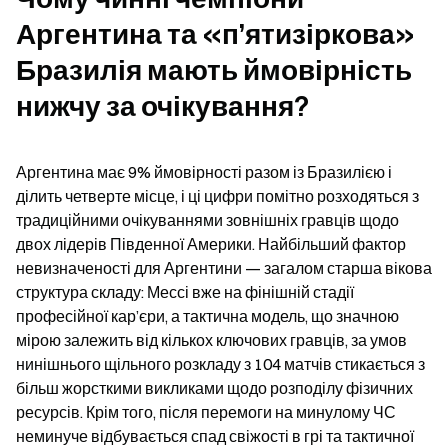
Аргентина та «п’ятизіркова» 
Бразилія мають ймовірність 
нижчу за очікування?
Аргентина має 9% ймовірності разом із Бразилією і 
ділить четверте місце, і ці цифри помітно розходяться з 
традиційними очікуваннями зовнішніх гравців щодо 
двох лідерів Південної Америки. Найбільший фактор 
невизначеності для Аргентини — загалом старша вікова 
структура складу: Мессі вже на фінішній стадії 
професійної кар’єри, а тактична модель, що значною 
мірою залежить від кількох ключових гравців, за умов 
нинішнього щільного розкладу з 104 матчів стикається з 
більш жорсткими викликами щодо розподілу фізичних 
ресурсів. Крім того, після перемоги на минулому ЧС 
неминуче відбувається спад свіжості в грі та тактичної 