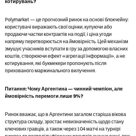
котирувань?
Polymarket — це прогнозний ринок на основі блокчейну: 
користувачі виражають свої оцінки, купуючи або 
продаючи частки контрактів на події, і ціна угоди 
напряму перетворюється на ймовірність. Цей механізм 
змушує учасників вступати в гру за допомогою власних 
коштів, створюючи ефект «агрегації інформації», а не 
котирування, які букмекери пропонують після 
прихованого маржинального вилучення.
Питання: Чому Аргентина — чинний чемпіон, але 
ймовірність перемоги лише 9%?
Ринок вважає, що в Аргентини загалом старіша вікова 
структура складу, зростає невизначеність щодо стану 
ключових гравців, а також через 104 матчі на турнірі 