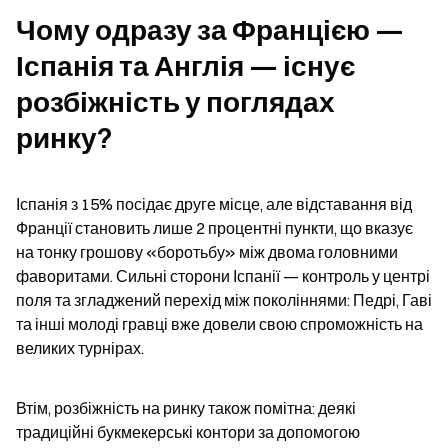
Чому одразу за Францією — 
Іспанія та Англія — існує 
розбіжність у поглядах 
ринку?
Іспанія з 15% посідає друге місце, але відставання від 
Франції становить лише 2 процентні пункти, що вказує 
на тонку грошову «боротьбу» між двома головними 
фаворитами. Сильні сторони Іспанії — контроль у центрі 
поля та згладжений перехід між поколіннями: Педрі, Гаві 
та інші молоді гравці вже довели свою спроможність на 
великих турнірах.
Втім, розбіжність на ринку також помітна: деякі 
традиційні букмекерські контори за допомогою 