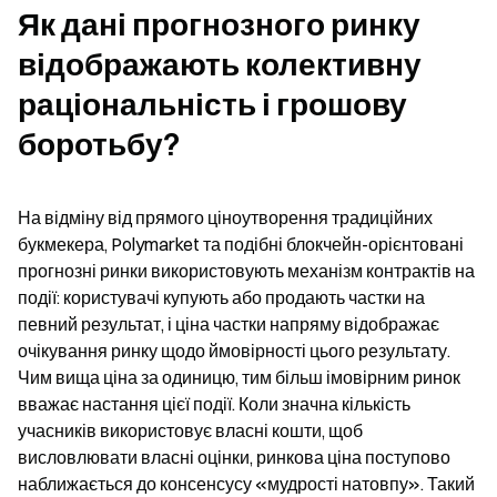
Як дані прогнозного ринку 
відображають колективну 
раціональність і грошову 
боротьбу?
На відміну від прямого ціноутворення традиційних 
букмекера, Polymarket та подібні блокчейн-орієнтовані 
прогнозні ринки використовують механізм контрактів на 
події: користувачі купують або продають частки на 
певний результат, і ціна частки напряму відображає 
очікування ринку щодо ймовірності цього результату. 
Чим вища ціна за одиницю, тим більш імовірним ринок 
вважає настання цієї події. Коли значна кількість 
учасників використовує власні кошти, щоб 
висловлювати власні оцінки, ринкова ціна поступово 
наближається до консенсусу «мудрості натовпу». Такий 