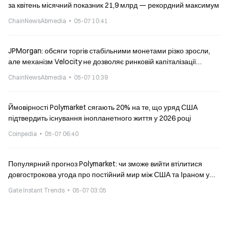
за квітень місячний показник 21,9 млрд — рекордний максимум
ChainNewsAbmedia
05-07 10:41
JPMorgan: обсяги торгів стабільними монетами різко зросли,
але механізм Velocity не дозволяє ринковій капіталізації
зростати пропорційно
ChainNewsAbmedia
05-07 10:39
Ймовірності Polymarket сягають 20% на те, що уряд США
підтвердить існування інопланетного життя у 2026 році
Coinpedia
05-07 06:40
Популярний прогноз Polymarket: чи зможе вийти втілитися
довгострокова угода про постійний мир між США та Іраном у
2026 році?
Gate Instant Trends
05-07 03:05