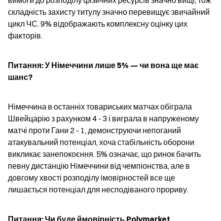
вимоги до розподілу фізичних ресурсів значно вищі, тож 
складність захисту титулу значно перевищує звичайний 
цикл ЧС. 9% відображають комплексну оцінку цих 
факторів.
Питання: У Німеччини лише 5% — чи вона ще має 
шанс?
Німеччина в останніх товариських матчах обіграла 
Швейцарію з рахунком 4 - 3 і виграла в напруженому 
матчі проти Гани 2 - 1, демонструючи непоганий 
атакувальний потенціал, хоча стабільність оборони 
викликає занепокоєння. 5% означає, що ринок бачить 
певну дистанцію Німеччини від чемпіонства, але в 
довгому хвості розподілу імовірностей все ще 
лишається потенціал для несподіваного прориву.
Питання: Чи буде ймовірність Polymarket 