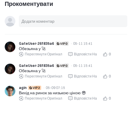
Прокоментувати
GateUser-26f835a6
·
05-11 15:41
Обезьяна у 🚀
Переглянути Оригінал
Відповісти На
0
GateUser-26f835a6
·
05-11 15:41
Обезьяна у 🚀
Переглянути Оригінал
Відповісти На
0
agin
·
05-09 07:15
Вихід на ринок за низькою ціною 😎
Переглянути Оригінал
Відповісти На
0