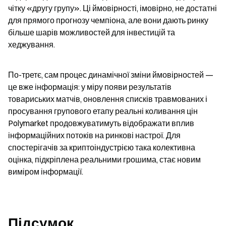
чітку «другу групу». Ці ймовірності, імовірно, не достатні 
для прямого прогнозу чемпіона, але вони дають ринку 
більше шарів можливостей для інвестицій та 
хеджування.
По-третє, сам процес динамічної зміни ймовірностей — 
це вже інформація: у міру появи результатів 
товариських матчів, оновлення списків травмованих і 
просування групового етапу реальні коливання цін 
Polymarket продовжуватимуть відображати вплив 
інформаційних потоків на ринкові настрої. Для 
спостерігачів за криптоіндустрією така колективна 
оцінка, підкріплена реальними грошима, стає новим 
виміром інформації.
Підсумок