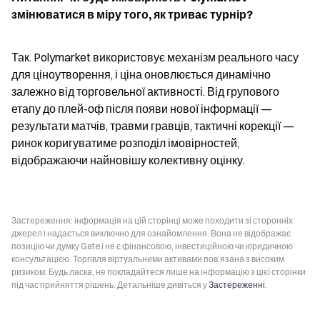
змінюватися в міру того, як триває турнір?
Так. Polymarket використовує механізм реального часу 
для ціноутворення, і ціна оновлюється динамічно 
залежно від торговельної активності. Від групового 
етапу до плей-оф після появи нової інформації — 
результати матчів, травми гравців, тактичні корекції — 
ринок коригуватиме розподіл імовірностей, 
відображаючи найновішу колективну оцінку.
Застереження: інформація на цій сторінці може походити зі сторонніх
джерел і надається виключно для ознайомлення. Вона не відображає
позицію чи думку Gate і не є фінансовою, інвестиційною чи юридичною
консультацією. Торгівля віртуальними активами пов’язана з високим
ризиком. Будь ласка, не покладайтеся лише на інформацію з цієї сторінки
під час прийняття рішень. Детальніше дивіться у
Застереженні
.