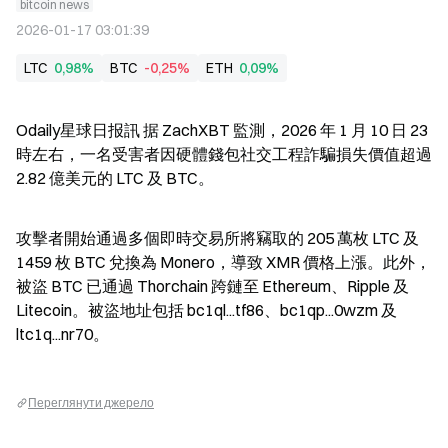
bitcoin news
2026-01-17 03:01:39
LTC
0,98%
BTC
-0,25%
ETH
0,09%
Odaily星球日报訊 据 ZachXBT 監測，2026 年 1 月 10 日 23 
時左右，一名受害者因硬體錢包社交工程詐騙損失價值超過 
2.82 億美元的 LTC 及 BTC。
攻擊者開始通過多個即時交易所將竊取的 205 萬枚 LTC 及 
1459 枚 BTC 兌換為 Monero，導致 XMR 價格上漲。此外，
被盜 BTC 已通過 Thorchain 跨鏈至 Ethereum、Ripple 及 
Litecoin。被盜地址包括 bc1ql...tf86、bc1qp...0wzm 及 
ltc1q...nr70。
Переглянути джерело