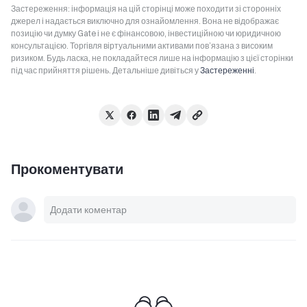
Застереження: інформація на цій сторінці може походити зі сторонніх
джерел і надається виключно для ознайомлення. Вона не відображає
позицію чи думку Gate і не є фінансовою, інвестиційною чи юридичною
консультацією. Торгівля віртуальними активами пов’язана з високим
ризиком. Будь ласка, не покладайтеся лише на інформацію з цієї сторінки
під час прийняття рішень. Детальніше дивіться у
Застереженні
.
Прокоментувати