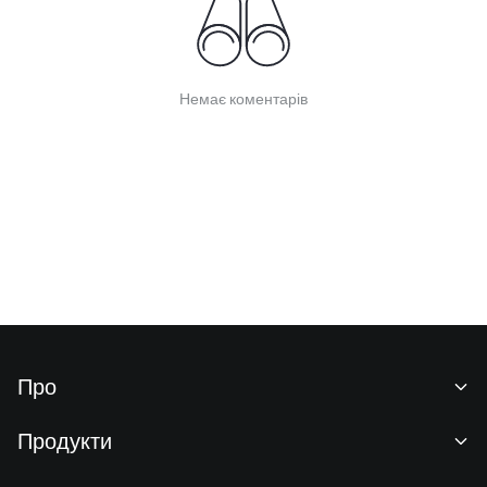
Немає коментарів
Про
Про нас
Продукти
Кар'єра
P2P