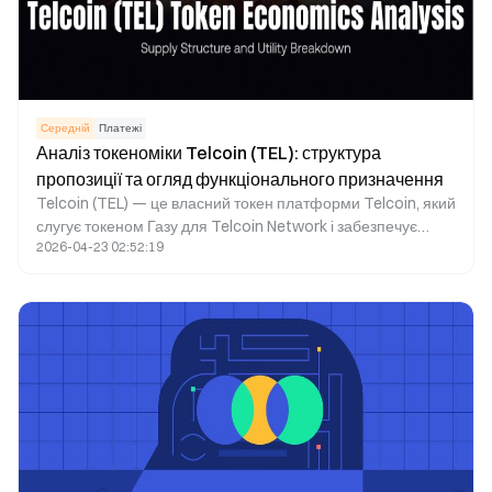
Середній
Платежі
Аналіз токеноміки Telcoin (TEL): структура
пропозиції та огляд функціонального призначення
Telcoin (TEL) — це власний токен платформи Telcoin, який
слугує токеном Газу для Telcoin Network і забезпечує
2026-04-23 02:52:19
основні функції, такі як міжнародні платежі, торгівля
ліквідністю та управління мережею. TEL є ключовим
активом фінансової екосистеми Telcoin у галузі
телекомунікацій, відіграє базову роль у роботі мережі та
формує економічний фреймворк стимулювання.