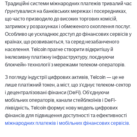
Традиційні системи міжнародних платежів тривалий час
ґрунтувалися на банківських мережах і посередниках,
що часто призводило до високих торгових комісій,
затримок у розрахунках і обмеженого охоплення послуг.
Особливо це ускладнює доступ до фінансових сервісів у
країнах, що розвиваються, та серед незабанченого
населення. Telcoin прагне створити відкритішу й
інклюзивну платіжну інфраструктуру, поєднуючи
блокчейн-технології з мережами телеком-операторів.
З погляду індустрії цифрових активів, Telcoin — це не
лише платіжний токен, а міст, що з’єднує телеком-сектор
і децентралізовані фінанси (DeFi). Об’єднуючи
мобільних операторів, канали стейблкоїнів і DeFi-
ліквідність, Telcoin формує нову модель цифрових
фінансів для підвищення доступності та ефективності
міжнародних платежів і мобільних фінансових сервісів
.