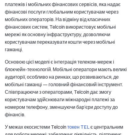
платежів і мобільних фінансових сервісів, яка надає
фінансові послуги глобальним користувачам через
мобільних операторів. На відміну від класичних
фінансових систем, Telcoin використовує мобільні
мережі як основну інфраструктуру, дозволяючи
користувачам переказувати кошти через мобільні
гаманці.
Основою цієї моделі є інтеграція телеком-мереж і
блокчейн-технологій. Мобільні оператори мають великі
аудиторії, особливо на ринках, що розвиваються, де
мобільні гаманці — головний фінансовий інструмент.
Співпрацюючи з операторами, Telcoin дає змогу
користувачам здійснювати міжнародні платежі за
номером телефону, зменшуючи бар’єри доступу до
фінансів.
У межах екосистеми Telcoin
токен TEL
є центральним
для роботи мережі: забезпечує ліквідність, підтримує