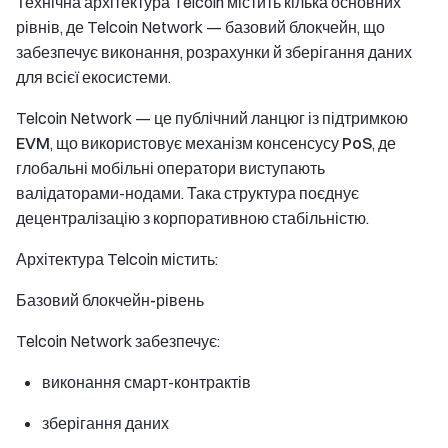
Технічна архітектура Telcoin містить кілька основних
рівнів, де Telcoin Network — базовий блокчейн, що
забезпечує виконання, розрахунки й зберігання даних
для всієї екосистеми.
Telcoin Network — це
публічний ланцюг із підтримкою
EVM
, що використовує
механізм консенсусу PoS
, де
глобальні мобільні оператори виступають
валідаторами-нодами. Така структура поєднує
децентралізацію з корпоративною стабільністю.
Архітектура Telcoin містить:
Базовий блокчейн-рівень
Telcoin Network забезпечує:
виконання смарт-контрактів
зберігання даних