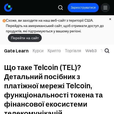
Зареєструватися
Схоже, ви заходите на наш веб-сайт з території США.
Перейдіть на американський сайт, щоб отримати доступ до
продуктів, які підтримуються у вашому регіоні.
Перейти на сайт
Gate Learn
Курси
Крипто
Торгівля
Web3
TradFi
Що таке Telcoin (TEL)?
Детальний посібник з
платіжної мережі Telcoin,
функціональності токена та
фінансової екосистеми
телекомунікацій