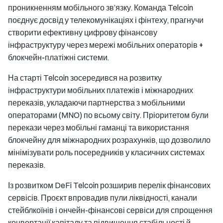
проникненням мобільного зв’язку. Команда Telcoin
поєднує досвід у телекомунікаціях і фінтеху, прагнучи
створити ефективну цифрову фінансову
інфраструктуру через
мережі мобільних операторів +
блокчейн-платіжні системи
.
На старті Telcoin зосередився на розвитку
інфраструктури мобільних платежів і міжнародних
переказів, укладаючи партнерства з мобільними
операторами (MNO) по всьому світу. Пріоритетом були
перекази через мобільні гаманці та використання
блокчейну для міжнародних розрахунків, що дозволило
мінімізувати роль посередників у класичних системах
переказів.
Із розвитком DeFi Telcoin розширив перелік фінансових
сервісів. Проєкт впровадив пули ліквідності, канали
стейблкоїнів і ончейн-фінансові сервіси для спрощення
конвертації капіталу та підвищення стабільності й