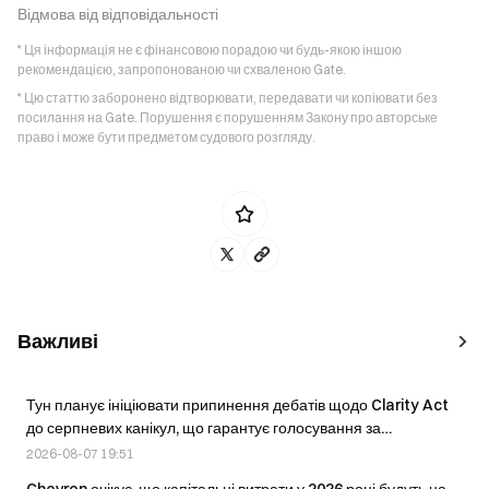
Відмова від відповідальності
* Ця інформація не є фінансовою порадою чи будь-якою іншою
рекомендацією, запропонованою чи схваленою Gate.
* Цю статтю заборонено відтворювати, передавати чи копіювати без
посилання на Gate. Порушення є порушенням Закону про авторське
право і може бути предметом судового розгляду.
Важливі
Тун планує ініціювати припинення дебатів щодо Clarity Act
до серпневих канікул, що гарантує голосування за
криптовалютний законопроєкт у вересні.
2026-08-07 19:51
Chevron очікує, що капітальні витрати у 2026 році будуть на