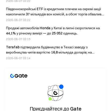
неоподатковуваним мінімумом у 2,5 млн вон.
2026-08-07 03:22
Південнокорейські ETF із кредитним плечем на окремі акції
накопичили 37 мільярдів вон комісій, а обсяг торгів обвалився
на 90% після посилення регулювання
2026-08-07 03:22
Продажі автомобілів Honda у Китаї в липні скоротилися на
44,1% у річному вимірі — до 25 052 одиниць.
2026-08-07 03:15
Terafab підтвердила будівництво в Техасі заводу з
виробництва чипів вартістю 16,8 мільярда доларів; на
першому етапі буде створено 3 000 робочих місць
2026-08-07 03:14
Приєднайтеся до Gate