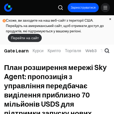
Зареєструватися
Схоже, ви заходите на наш веб-сайт з території США.
Перейдіть на американський сайт, щоб отримати доступ до
продуктів, які підтримуються у вашому регіоні.
Перейти на сайт
Gate Learn
Курси
Крипто
Торгівля
Web3
TradFi
План розширення мережі Sky
Agent: пропозиція з
управління передбачає
виділення приблизно 70
мільйонів USDS для
підтримки запуску нових