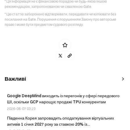
* Ця інформація не є фінансовою порадою чи будь-якою іншою
рекомендацією, запропонованою чи схваленою Gate.
* Цю статтю заборонено відтворювати, передавати чи копіювати без
посилання на Gate. Порушення є порушенням Закону про авторське
право і може бути предметом судового розгляду.
Важливі
Google DeepMind виходить із перегонів у сфері передового
ШІ, оскільки GCP нарощує продажі TPU конкурентам
2026-08-07 03:23
Південна Корея запровадить оподаткування віртуальних
активів 1 січня 2027 року за ставкою 20% із