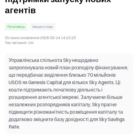
агентів
Початківець
Швидкі огляди
Останнє оновлення
2026-03-24 14:23:23
Час читання
:
1m
Управлінська спільнота Sky нещодавно
запропонувала новий план розподілу фінансування,
що передбачає виділення близько 70 мільйонів
USDS як Genesis Capital для кількох Sky Agents. Ці
кошти підтримають початкову діяльність і
розширення агентської мережі. Залучаючи більше
незалежних розпорядників капіталу, Sky прагне
підвищити різноманітність розміщення капіталу та
додатково зміцнити базу дохідності для Sky Savings
Rate.