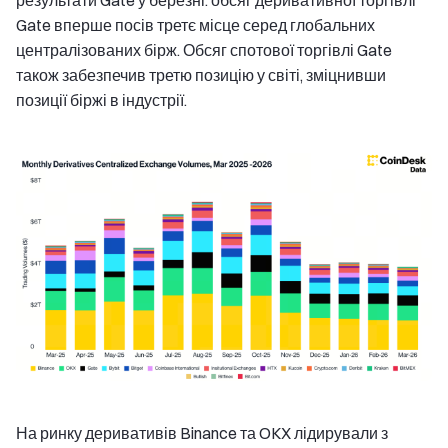
результати Gate у березні: обсяг деривативної торгівлі
Gate вперше посів третє місце серед глобальних
централізованих бірж. Обсяг спотової торгівлі Gate
також забезпечив третю позицію у світі, зміцнивши
позиції біржі в індустрії.
На ринку деривативів Binance та OKX лідирували з