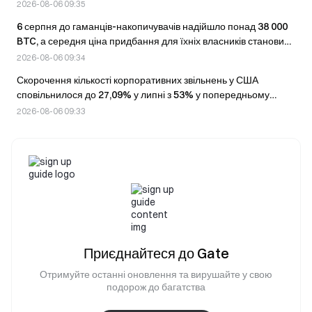
менше, ніж за аналогічний період минулого року.
2026-08-06 09:35
6 серпня до гаманців-накопичувачів надійшло понад 38 000
BTC, а середня ціна придбання для їхніх власників становила
70 тис. доларів.
2026-08-06 09:34
Скорочення кількості корпоративних звільнень у США
сповільнилося до 27,09% у липні з 53% у попередньому
місяці.
2026-08-06 09:33
Приєднайтеся до Gate
Отримуйте останні оновлення та вирушайте у свою
подорож до багатства