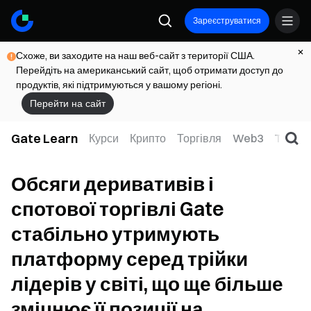
Зареєструватися
Схоже, ви заходите на наш веб-сайт з території США.
Перейдіть на американський сайт, щоб отримати доступ до
продуктів, які підтримуються у вашому регіоні.
Перейти на сайт
Gate Learn
Курси
Крипто
Торгівля
Web3
TradFi
Обсяги деривативів і
спотової торгівлі Gate
стабільно утримують
платформу серед трійки
лідерів у світі, що ще більше
зміцнює її позиції на