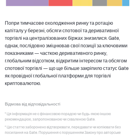
Попри тимчасове охолодження ринку та ротацію
капіталу у березні, обсяги спотової та деривативної
торгівлі на централізованих біржах знизилися. Gate,
однак, послідовно зміцнював свої позиції за ключовими
показниками — часткою деривативного ринку,
глобальним відсотком, відкритим інтересом та обсягом
спотової торгівлі — що ще більше закріпило статус Gate
як провідної глобальної платформи для торгівлі
криптовалютою.
Відмова від відповідальності
* Ця інформація не є фінансовою порадою чи будь-якою іншою
рекомендацією, запропонованою чи схваленою Gate.
* Цю статтю заборонено відтворювати, передавати чи копіювати без
посилання на Gate. Порушення є порушенням Закону про авторське