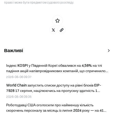
право і може бути предметом судового розгляду.
Важливі
Індекс KOSPI у Південній Кореї обвалився на 4,58% на тлі
падіння акцій напівпровідникових компаній, що спричинило
автоматичне призупинення торгів.
2026-08-06 09:37
World Chain запустить списки доступу на рівні блоків EIP-
7928 17 серпня, націлюючись на пропускну здатність 1
гігагазу.
2026-08-06 09:35
Роботодавці США оголосили про найменшу кількість
скорочень персоналу за місяць із липня 2024 року — на 41%