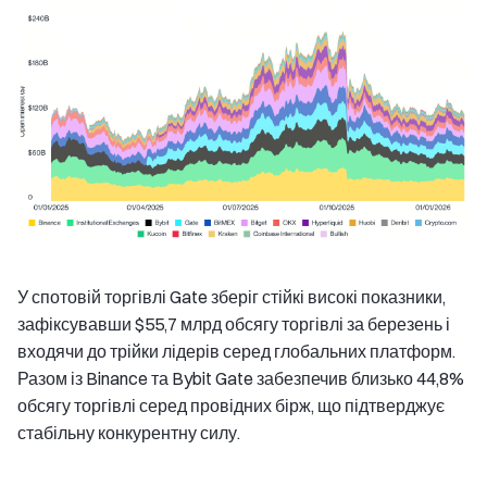
У спотовій торгівлі Gate зберіг стійкі високі показники,
зафіксувавши $55,7 млрд обсягу торгівлі за березень і
входячи до трійки лідерів серед глобальних платформ.
Разом із Binance та Bybit Gate забезпечив близько 44,8%
обсягу торгівлі серед провідних бірж, що підтверджує
стабільну конкурентну силу.