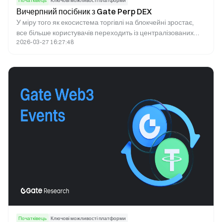
Початківець
Ключові можливості платформи
Вичерпний посібник з Gate Perp DEX
У міру того як екосистема торгівлі на блокчейні зростає,
все більше користувачів переходить із централізованих
2026-03-27 16:27:48
платформ до децентралізованих рішень. On-chain Perp
DEXs дедалі частіше обирають трейдери, цінуючи їхню
прозорість, безпеку та контроль користувачів над
активами.
Початківець
Ключові можливості платформи