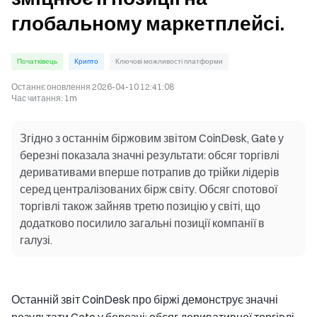
глобальному маркетплейсі.
Початківець
Крипто
Ключові можливості платформи
Останнє оновлення
2026-04-10 12:41:08
Час читання
:
1m
Згідно з останнім біржовим звітом CoinDesk, Gate у
березні показала значні результати: обсяг торгівлі
деривативами вперше потрапив до трійки лідерів
серед централізованих бірж світу. Обсяг спотової
торгівлі також зайняв третю позицію у світі, що
додатково посилило загальні позиції компанії в
галузі.
Останній звіт CoinDesk про біржі демонструє значні